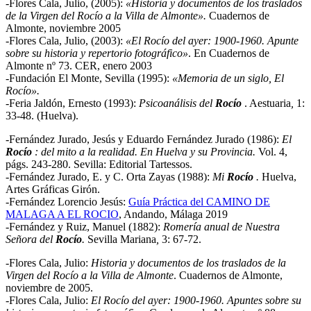
-Flores Cala, Julio, (2005):
«Historia y documentos de los traslados
de la Virgen del Rocío a la Villa de Almonte».
Cuadernos de
Almonte, noviembre 2005
-Flores Cala, Julio, (2003):
«El Rocío del ayer: 1900-1960. Apunte
sobre su historia y repertorio fotográfico»
. En Cuadernos de
Almonte nº 73. CER, enero 2003
-Fundación El Monte, Sevilla (1995):
«Memoria de un siglo, El
Rocío».
-Feria Jaldón, Ernesto (1993):
Psicoanálisis del
Rocío
. Aestuaria
,
1:
33-48. (Huelva).
-Fernández Jurado, Jesús y Eduardo Fernández Jurado (1986):
El
Rocío
: del mito a la realidad. En Huelva y su Provincia.
Vol. 4,
págs. 243-280. Sevilla: Editorial Tartessos.
-Fernández Jurado, E. y C. Orta Zayas (1988):
Mi
Rocío
.
Huelva,
Artes Gráficas Girón.
-Fernández Lorencio Jesús:
Guía Práctica del CAMINO DE
MALAGA A EL ROCIO
, Andando, Málaga 2019
-Fernández y Ruiz, Manuel (1882):
Romería anual de Nuestra
Señora del
Rocío
.
Sevilla Mariana
,
3: 67-72.
-Flores Cala, Julio:
Historia y documentos de los traslados de la
Virgen del Rocío a la Villa de Almonte
. Cuadernos de Almonte,
noviembre de 2005.
-Flores Cala, Julio:
El Rocío del ayer: 1900-1960. Apuntes sobre su