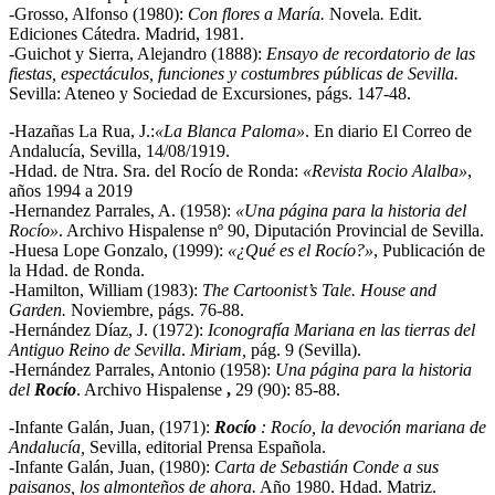
-Grosso, Alfonso (1980):
Con flores a María
.
Novela
.
Edit.
Ediciones Cátedra. Madrid, 1981.
-Guichot y Sierra, Alejandro (1888):
Ensayo de recordatorio de las
fiestas, espectáculos, funciones y costumbres públicas de Sevilla
.
Sevilla: Ateneo y Sociedad de Excursiones, págs. 147-48.
-Hazañas La Rua, J.:
«La Blanca Paloma»
. En diario El Correo de
Andalucía, Sevilla, 14/08/1919.
-Hdad. de Ntra. Sra. del Rocío de Ronda:
«Revista Rocio Alalba»
,
años 1994 a 2019
-Hernandez Parrales, A. (1958):
«Una página para la historia del
Rocío»
. Archivo Hispalense nº 90, Diputación Provincial de Sevilla.
-Huesa Lope Gonzalo, (1999):
«¿Qué es el Rocío?»
, Publicación de
la Hdad. de Ronda.
-Hamilton, William (1983):
The Cartoonist’s Tale.
House and
Garden
.
Noviembre, págs. 76-88.
-Hernández Díaz, J. (1972):
Iconografía Mariana en las tierras del
Antiguo Reino de Sevilla
.
Miriam,
pág. 9 (Sevilla).
-Hernández Parrales, Antonio (1958):
Una página para la historia
del
Rocío
. Archivo Hispalense
,
29 (90): 85-88.
-Infante Galán, Juan, (1971):
Rocío
: Rocío, la devoción mariana de
Andalucía,
Sevilla, editorial Prensa Española.
-Infante Galán, Juan, (1980):
Carta de Sebastián Conde a sus
paisanos, los almonteños de ahora.
Año 1980. Hdad. Matriz.