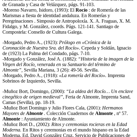
de Granada y Casa de Velázquez, págs. 91-103.
-Moreno Navarro, Isidoro, (1993): El
Rocío
: de Romería de las
Marismas a fiesta de identidad andaluza. En Romerías y
Peregrinaciones . Simposio de Antropoloxía. X. A. Fraguas, X. M.
Fidalgo, y M. González, coords. Págs. 121-141. Santiago de
Compostela: Consello de Cultura Galega.
-Morgado, Pedro A., (1923):
Prólogo en «Crónica de la
Coronación de Nuestra Sra. del Rocío»
. Cepeda y Soldán, Ignacio
de (1923) La Palma del Condado, págs. 7-10.
-Morgado y González, José A. (1882):
“Historia de la imagen de la
Virgen del Rocío, venerada en su Santuario del término de
Almonte”,
Sevilla Mariana, 3 (26): 49-56. Sevilla.
-Morgado, Pedro A., (1918):
«La romería del Rocío».
Imprenta
Sobrinos de Izquierdo, Sevilla.
-Muñoz Bort, Domingo, (2000):
“La aldea del Rocío… Un enclave
cinegético de origen medieval”
, Feria de Almonte, Imprenta Sand,
Camas (Sevilla), pp. 18-19.
-Muñoz Bort Domingo y Julio Flores Cala, (2001):
Hermanos
Mayores de
Almonte
.
Colección Cuadernos de
Almonte
, nº 57.
Almonte
: Ayuntamiento de Almonte.
-Muñoz Bort D., (2002):
Ritos y ceremonias rocieras en la Edad
Moderna.
En Ritos y ceremonias en el mundo hispano en la Edad
Moderna. Ed. David González Cruz, Servicio de Publicaciones de