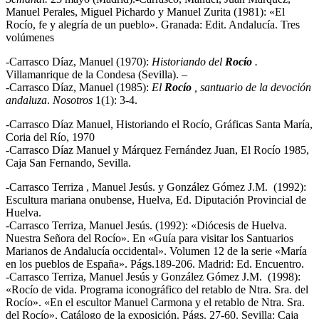
Manuel Perales, Miguel Pichardo y Manuel Zurita (1981): «El
Rocío, fe y alegría de un pueblo». Granada: Edit. Andalucía. Tres
volúmenes
-Carrasco Díaz, Manuel (1970):
Historiando del
Rocío
.
Villamanrique de la Condesa (Sevilla). –
-Carrasco Díaz, Manuel (1985):
El
Rocío
, santuario de la devoción
andaluza
.
Nosotros
1(1): 3-4.
-Carrasco Díaz Manuel, Historiando el Rocío, Gráficas Santa María,
Coria del Río, 1970
-Carrasco Díaz Manuel y Márquez Fernández Juan, El Rocío 1985,
Caja San Fernando, Sevilla.
-Carrasco Terriza , Manuel Jesús. y González Gómez J.M. (1992):
Escultura mariana onubense, Huelva, Ed. Diputación Provincial de
Huelva.
-Carrasco Terriza, Manuel Jesús. (1992): «Diócesis de Huelva.
Nuestra Señora del Rocío». En «Guía para visitar los Santuarios
Marianos de Andalucía occidental». Volumen 12 de la serie «María
en los pueblos de España». Págs.189-206. Madrid: Ed. Encuentro.
-Carrasco Terriza, Manuel Jesús y González Gómez J.M. (1998):
«Rocío de vida. Programa iconográfico del retablo de Ntra. Sra. del
Rocío». «En el escultor Manuel Carmona y el retablo de Ntra. Sra.
del Rocío», Catálogo de la exposición. Págs. 27-60. Sevilla: Caja