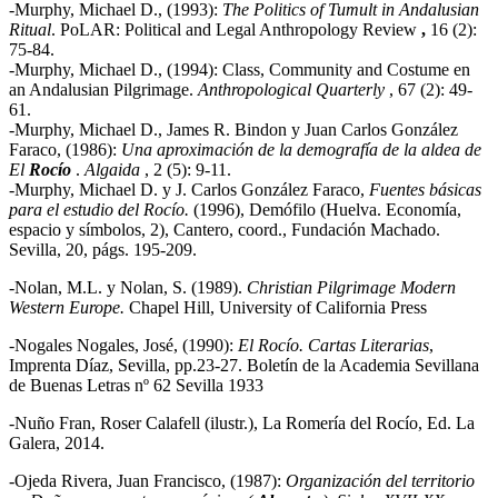
-Murphy, Michael D., (1993):
The Politics of Tumult in Andalusian
Ritual
. PoLAR: Political and Legal Anthropology Review
,
16 (2):
75-84.
-Murphy, Michael D., (1994): Class, Community and Costume en
an Andalusian Pilgrimage.
Anthropological Quarterly
, 67 (2): 49-
61.
-Murphy, Michael D., James R. Bindon y Juan Carlos González
Faraco, (1986):
Una aproximación de la demografía de la aldea de
El
Rocío
.
Algaida
, 2 (5): 9-11.
-Murphy, Michael D. y J. Carlos González Faraco,
Fuentes básicas
para el estudio del Rocío.
(1996), Demófilo (Huelva. Economía,
espacio y símbolos, 2), Cantero, coord., Fundación Machado.
Sevilla, 20, págs. 195-209.
-Nolan, M.L. y Nolan, S. (1989).
Christian Pilgrimage Modern
Western Europe.
Chapel Hill, University of California Press
-Nogales Nogales, José, (1990):
El Rocío. Cartas Literarias
,
Imprenta Díaz, Sevilla, pp.23-27. Boletín de la Academia Sevillana
de Buenas Letras nº 62 Sevilla 1933
-Nuño Fran, Roser Calafell (ilustr.), La Romería del Rocío, Ed. La
Galera, 2014.
-Ojeda Rivera, Juan Francisco, (1987):
Organización del territorio