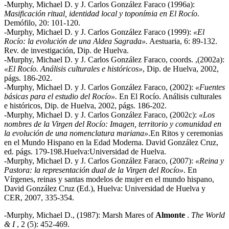
-Murphy, Michael D. y J. Carlos González Faraco (1996a):
Masificación ritual, identidad local y toponímia en El Rocío
.
Demófilo, 20: 101-120.
-Murphy, Michael D. y J. Carlos González Faraco (1999):
«El
Rocío: la evolución de una Aldea Sagrada».
Aestuaria, 6: 89-132.
Rev. de investigación, Dip. de Huelva.
-Murphy, Michael D. y J. Carlos González Faraco, coords. ,(2002a):
«El Rocío. Análisis culturales e históricos»
, Dip. de Huelva, 2002,
págs. 186-202.
-Murphy, Michael D. y J. Carlos González Faraco, (2002):
«Fuentes
básicas para el estudio del Rocío».
En El Rocío. Análisis culturales
e históricos, Dip. de Huelva, 2002, págs. 186-202.
-Murphy, Michael D. y J. Carlos González Faraco, (2002c):
«Los
nombres de la Virgen del Rocío: Imagen, territorio y comunidad en
la evolución de una nomenclatura mariana»
.En Ritos y ceremonias
en el Mundo Hispano en la Edad Moderna. David González Cruz,
ed. págs. 179-198.Huelva:Universidad de Huelva.
-Murphy, Michael D. y J. Carlos González Faraco, (2007):
«Reina y
Pastora: la representación dual de la Virgen del Rocío»
. En
Vírgenes, reinas y santas modelos de mujer en el mundo hispano,
David González Cruz (Ed.), Huelva: Universidad de Huelva y
CER, 2007, 335-354.
-Murphy, Michael D., (1987): Marsh Mares of
Almonte
.
The World
& I
, 2 (5): 452-469.