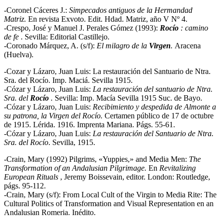
-Coronel Cáceres J.:
Simpecados antiguos de la Hermandad
Matriz.
En revista Exvoto. Edit. Hdad. Matriz, año V Nº 4.
-Crespo, José y Manuel J. Perales Gómez (1993):
Rocío
: camino
de fe
. Sevilla: Editorial Castillejo.
-Coronado Márquez, A. (s/f):
El milagro de la
Virgen
.
Aracena
(Huelva).
-Cozar y Lázaro, Juan Luis: La restauración del Santuario de Ntra.
Sra. del Rocío. Imp. Maciá. Sevilla 1915.
-Cózar y Lázaro, Juan Luis:
La restauración del santuario de Ntra.
Sra. del
Rocío
.
Sevilla: Imp. Macía Sevilla 1915 Suc. de Bayo.
-Cózar y Lázaro, Juan Luis:
Recibimiento y despedida de Almonte a
su patrona, la Virgen del Rocío.
Certamen público de 17 de octubre
de 1915. Lérida. 1916. Imprenta Mariana. Págs. 55-61.
-Cózar y Lázaro, Juan Luis:
La restauración del Santuario de Ntra.
Sra. del Rocío
. Sevilla, 1915.
-Crain, Mary (1992) Pilgrims, «Yuppies,» and Media Men:
The
Transformation of an Andalusian Pilgrimage.
En
Revitalizing
European Rituals
, Jeremy Boissevain, editor. London: Routledge,
págs. 95-112.
-Crain, Mary (s/f): From Local Cult of the Virgin to Media Rite: The
Cultural Politics of Transformation and Visual Representation en an
Andalusian Romeria. Inédito.