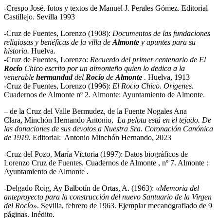
-Crespo José, fotos y textos de Manuel J. Perales Gómez. Editorial
Castillejo. Sevilla 1993
-Cruz de Fuentes, Lorenzo (1908):
Documentos de las fundaciones
religiosas y benéficas de la villa de
Almonte
y apuntes para su
historia
.
Huelva.
-Cruz de Fuentes, Lorenzo:
Recuerdo del primer centenario de El
Rocío
Chico escrito por un almonteño quien lo dedica a la
venerable
hermandad
del
Rocío
de
Almonte
.
Huelva, 1913
-Cruz de Fuentes, Lorenzo (1996):
El Rocío Chico. Orígenes.
Cuadernos de Almonte nº 2. Almonte: Ayuntamiento de Almonte.
– de la Cruz del Valle Bermudez, de la Fuente Nogales Ana
Clara, Minchón Hernando Antonio,
La pelota está en el tejado. De
las donaciones de sus devotos a Nuestra Sra. Coronación Canónica
de 1919.
Editorial: Antonio Minchón Hernando, 2023
-Cruz del Pozo, María Victoria (1997): Datos biográficos de
Lorenzo Cruz de Fuentes. Cuadernos de Almonte , nº 7. Almonte :
Ayuntamiento de Almonte .
-Delgado Roig, Ay Balbotín de Ortas, A. (1963):
«Memoria del
anteproyecto para la construcción del nuevo Santuario de la Virgen
del Rocío»
. Sevilla, febrero de 1963. Ejemplar mecanografiado de 9
páginas. Inédito.