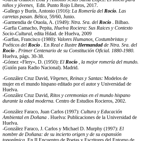
niños y jóvenes,
Edit. Punto Rojo Libros, 2017.
-Gallego y Burín, Antonio (1916):
La Romería del
Rocío
. Las
carretas pasan
.
Bética,
59/60, Junio.
-Garmendia de Otaola, A. (1949):
Ntra. Sra. del
Rocío
. Bilbao.
-Garfia Camacho, Pepita,
Huelva Rociera: Sus Raices y Contexto
Socio-Cultural
, edita Hdad. de Huelva, 2009
-Garfias, Francisco (1980):
Valores Humanos, Costumbristas y
Poéticos del
Rocío
.
En
Real e Ilustre
Hermandad
de Ntra. Sra. del
Rocío
. Primer Centenario de su Constitución Oficial. 1880-1980.
Huelva, págs. 30-38.
-Gómez «Flery», D. (1950):
El
Rocío
, la mejor romería del mundo.
(Guión para Radio Nacional). Madrid.
-González Cruz David,
Vírgenes, Reinas y Santas:
Modelos de
mujer en el mundo hispano editado por el autor y Universidad de
Huelva.
-González Cruz David,
Ritos y ceremonias en el mundo hispano
durante la edad moderna.
Centro de Estudios Rocieros, 2002.
-González Faraco, Juan Carlos (1997):
Cultura y Educación
Ambiental en Doñana
. Huelva: Publicaciones de la Universidad de
Huelva.
-González Faraco, J. Carlos y Michael D. Murphy (1997):
El
nombre de Doñana: de su incierto origen y de su expansión
toponímica
. En II Encuentro de Poetas y Escritores del Entorno de