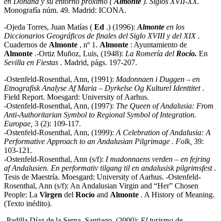
en Doñana y su entorno próximo
(
Almonte
). Siglos XVII-XX.
Monografía núm. 49. Madrid: ICONA.
-Ojeda Torres, Juan Matías (
Ed
.) (1996):
Almonte
en los
Diccionarios Geográficos de finales del Siglo XVIII y del XIX
.
Cuadernos de
Almonte
, nº 1.
Almonte
: Ayuntamiento de
Almonte
.-Ortiz Muñoz, Luis, (1948):
La Romería del
Rocío.
En
Sevilla en Fiestas
. Madrid, págs. 197-207.
-Ostenfeld-Rosenthal, Ann, (1991):
Madonnaen i Duggen – en
Etnografisk Analyse Af Maria – Dyrkelse Og Kulturel Identtitet
.
Field Report. Moesgard: University of Aarhus.
-Ostenfeld-Rosenthal, Ann, (1997):
The Queen of Andalusia: From
Anti-Authoritarian Symbol to Regional Symbol of Integration.
Europae,
3 (2): 109-117.
-Ostenfeld-Rosenthal, Ann, (1999):
A Celebration of Andalusia: A
Performative Approach to an Andalusian Pilgrimage . Folk,
39:
103-121.
-Ostenfeld-Rosenthal, Ann (s/f):
I madonnaens verden – en fejring
af Andalusien
. En performativ tilgang til en andalusisk pilgrimsfest
.
Tesis de Maestría. Moesgard: University of Aarhus. -Ostenfeld-
Rosenthal, Ann (s/f): An Andalusian Virgin and “Her” Chosen
People: La
Virgen
del
Rocío
and
Almonte
. A History of Meaning.
(Texto inédito).
-Padilla Díaz de la Serna, Santiago, (2000):
El turismo de