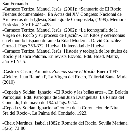
San Fernando.
-Carrasco Terriza, Manuel Jesús. (2001): «Santuario de El Rocío.
Fuentes documentales». En Actas del XV Congreso Nacional de
Archiveros de la Iglesia, Santiago de Compostela, (1999): Memoria
Ecslesiae, XVIII: 411-428.
-Carrasco Terriza, Manuel Jesús. (2002): «La iconografía de la
Virgen del Rocío y su proceso de fijación». En Ritos y ceremonias
en el mundo hispano durante la Edad Moderna. David González
Cruzed. Págs 353-372. Huelva: Universidad de Huelva.
-Carrasco Terriza, Manuel Jesús: Historia y teología de los títulos de
Rocío y Blanca Paloma. En revista Exvoto. Edit. Hdad. Matriz,
año VI Nº 5.
-Castro y Castro, Antonio:
Poemas sobre el Rocío.
Enero 1997.
-Celeiro, Juan Ramón P, La Virgen del Rocío, Editorial Santa María
(2010)
-Cepeda y Soldán, Ignacio: «El Rocío y las bellas artes». En Boletín
Parroquial. Edit. Parroquia de San Juan Evangelista. La Palma del
Condado,1 de mayo de 1945.Págs. 9-14.
-Cepeda y Soldán, Ignacio: «Crónica de la Coronación de Ntra.
Sra.del Rocío». La Palma del Condado, 1923.
-Cheix Martínez, Isabel (1882): Romería del Rocío. Sevilla Mariana,
3(26): 73-80.