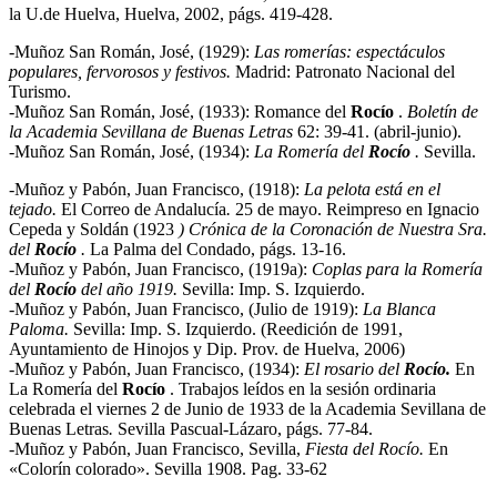
la U.de Huelva, Huelva, 2002, págs. 419-428.
-Muñoz San Román, José, (1929):
Las romerías: espectáculos
populares, fervorosos y festivos
.
Madrid: Patronato Nacional del
Turismo.
-Muñoz San Román, José, (1933): Romance del
Rocío
.
Boletín de
la Academia Sevillana de
Buenas Letras
62: 39-41. (abril-junio).
-Muñoz San Román, José, (1934):
La Romería del
Rocío
.
Sevilla.
-Muñoz y Pabón, Juan Francisco, (1918):
La pelota está en el
tejado.
El Correo de Andalucía
.
25 de mayo. Reimpreso en Ignacio
Cepeda y Soldán (1923
) Crónica de la Coronación de
Nuestra Sra.
del
Rocío
.
La Palma del Condado, págs. 13-16.
-Muñoz y Pabón, Juan Francisco, (1919a):
Coplas para la Romería
del
Rocío
del año 1919
.
Sevilla: Imp. S. Izquierdo.
-Muñoz y Pabón, Juan Francisco, (Julio de 1919):
La Blanca
Paloma.
Sevilla: Imp. S. Izquierdo. (Reedición de 1991,
Ayuntamiento de Hinojos y Dip. Prov. de Huelva, 2006)
-Muñoz y Pabón, Juan Francisco, (1934):
El rosario del
Rocío.
En
La Romería del
Rocío
. Trabajos leídos en la sesión ordinaria
celebrada el viernes 2 de Junio de 1933 de la Academia Sevillana de
Buenas Letras
.
Sevilla Pascual-Lázaro, págs. 77-84.
-Muñoz y Pabón, Juan Francisco, Sevilla,
Fiesta del Rocío.
En
«Colorín colorado». Sevilla 1908. Pag. 33-62