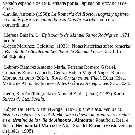
Versión española de 1986 editada por la Diputación Provincial de
Cádiz.
-Laviña, Antonio (1958):
La Romería del
Rocío
. Alegría y tipísmo
en la más pura esencia andaluza.
Mundo Escolar
(número
extraordinario).
-Llerena Baizán, L.:
Epistolario de Manuel Siurot Rodríguez
, 1971,
inédito.
-López Martínez, Celestino, (1933): Notas históricas sobre romerías
. Boletín de la Academia Sevillana de Buenas Letras,
62: 1-15
(abril-junio).
-Lebrero Ramírez Antonio María, Ferreras Romero Gabriel,
Granados Román Alberto, Cerezo Butelo Miguel Ángel. Ramos
Moreno Antonio (2024).
Rocío Ornamentum Fidei,
Edita Hdad.
Matriz de Almonte. Impreso Artes Gráficas Aspapronias S.L. 2024.
-León, Ramón (fotografia) y Manuel Zurita (texto) (1987) Rodo:
Surcos de Luz. Sevilla.
-López Taillefert, Manuel Angel, (1995
): Breve resumen de la
historia de Ntra. Sra. del
Rocío
, de
su devoción, romería y ermitas,
en el término de la villa de
Almonte
.
Almonte
: Pontificia, Real e
Ilustre
Hermandad
Matriz
de Ntra. Sra. del
Rocío
. (Existe versión
en inglés, 1995)