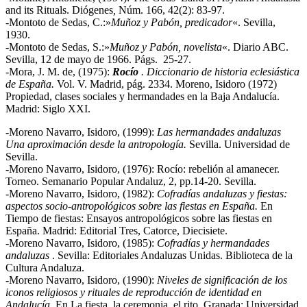
and its Rituals. Diógenes
,
Núm. 166, 42(2): 83-97.
-Montoto de Sedas, C.:»
Muñoz y Pabón, predicador
«. Sevilla,
1930.
-Montoto de Sedas, S.:»
Muñoz y Pabón, novelista
«. Diario ABC.
Sevilla, 12 de mayo de 1966. Págs. 25-27.
-Mora, J. M. de, (1975):
Rocío
. Diccionario de historia eclesiástica
de España.
Vol. V. Madrid, pág. 2334. Moreno, Isidoro (1972)
Propiedad, clases sociales y hermandades en la Baja Andalucía.
Madrid: Siglo XXI.
-Moreno Navarro, Isidoro, (1999):
Las hermandades andaluzas
Una aproximación desde la antropología.
Sevilla. Universidad de
Sevilla.
-Moreno Navarro, Isidoro, (1976): Rocío: rebelión al amanecer.
Torneo. Semanario Popular Andaluz, 2, pp.14-20. Sevilla.
-Moreno Navarro, Isidoro, (1982):
Cofradías andaluzas y fiestas:
aspectos socio-antropológicos sobre las fiestas en España.
En
Tiempo de fiestas: Ensayos antropológicos sobre las fiestas en
España. Madrid: Editorial Tres, Catorce, Diecisiete.
-Moreno Navarro, Isidoro, (1985):
Cofradías y hermandades
andaluzas
. Sevilla: Editoriales Andaluzas Unidas. Biblioteca de la
Cultura Andaluza.
-Moreno Navarro, Isidoro, (1990):
Niveles de significación de los
iconos religiosos y rituales de reproducción de identidad en
Andalucía.
En La fiesta, la ceremonia, el rito. Granada: Universidad