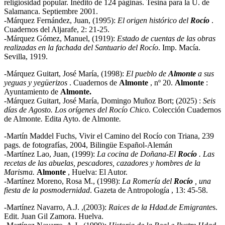
religiosidad popular. Inédito de 124 páginas. Tesina para la U. de
Salamanca. Septiembre 2001.
-Márquez Fernández, Juan, (1995):
El origen histórico del
Rocío
.
Cuadernos del Aljarafe, 2: 21-25.
-Márquez Gómez, Manuel, (1919):
Estado de cuentas de las obras
realizadas en la fachada del Santuario del Rocío
. Imp. Macía.
Sevilla, 1919.
-Márquez Guitart, José María, (1998):
El pueblo de
Almonte
a sus
yeguas y yegüerizos
. Cuadernos de
Almonte
, nº 20.
Almonte
:
Ayuntamiento de
Almonte.
-Márquez Guitart, José María, Domingo Muñoz Bort; (2025) :
Seis
días de Agosto. Los orígenes del Rocío Chico.
Colección Cuadernos
de Almonte
.
Edita Ayto. de Almonte
.
-Martín Maddel Fuchs, Vivir el Camino del Rocío con Triana, 239
pags. de fotografías, 2004, Bilingüe Español-Alemán
-Martínez Lao, Juan, (1999):
La cocina de Doñana-El
Rocío
. Las
recetas de las abuelas,
pescadores, cazadores y hombres de la
Marisma.
Almonte
, Huelva: El Autor.
-Martínez Moreno, Rosa M., (1998):
La Romería del
Rocío
, una
fiesta de la posmodernidad
. Gazeta de Antropología , 13: 45-58.
-Martínez Navarro, A.J. ,(2003):
Raices de la Hdad.de Emigrante
s.
Edit. Juan Gil Zamora. Huelva.