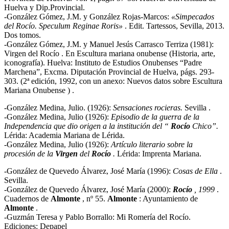
Huelva y Dip.Provincial.
-González Gómez, J.M. y González Rojas-Marcos:
«Simpecados
del Rocío. Speculum Reginae Roris»
. Edit. Tartessos, Sevilla, 2013.
Dos tomos.
-González Gómez, J.M. y Manuel Jesús Carrasco Terriza (1981):
Virgen del Rocío . En Escultura mariana onubense (Historia, arte,
iconografía). Huelva: Instituto de Estudios Onubenses “Padre
Marchena”, Excma. Diputación Provincial de Huelva, págs. 293-
303. (2ª edición, 1992, con un anexo: Nuevos datos sobre Escultura
Mariana Onubense ) .
-González Medina, Julio. (1926):
Sensaciones rocieras.
Sevilla .
-González Medina, Julio (1926):
Episodio de la guerra de la
Independencia que dio origen a la institución del “
Rocío
Chico
”.
Lérida: Academia Mariana de Lérida.
-González Medina, Julio (1926):
Artículo literario sobre la
procesión de la
Virgen
del
Rocío
.
Lérida: Imprenta Mariana.
-González de Quevedo Álvarez, José María (1996):
Cosas de Ella
.
Sevilla.
-González de Quevedo Álvarez, José María (2000):
Rocío
, 1999
.
Cuadernos de
Almonte
, nº 55.
Almonte
: Ayuntamiento de
Almonte
.
-Guzmán Teresa y Pablo Borrallo: Mi Romería del Rocío.
Ediciones: Depapel