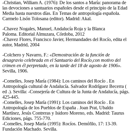
-Christian, William A. (1976): De los santos a María: panorama de
las devociones a santuarios españoles desde el principio de la Edad
Media hasta nuestros días. En Temas de antropología española.
Carmelo Lisón Tolosana (editor). Madrid: Akal.
-Chavez Nogales, Manuel, Andalucía Roja y la Blanca
Paloma. Editorial Almuzara, Córdoba, 2012
-Chavez Flores, Francisco Javier, Hermandades del Rocío, edita el
autor, Madrid, 2004
-Colchero y Navarro, F.:
«Demostración de la función de
desagravio celebrada en el Santuario del Rocío,con motivo del
crimen en él perpretado, en la tarde del 18 de agosto de 1906».
Sevilla, 1906.
-Comelles, Josep María (1984): Los caminos del Rocío . En
Antropología cultural de Andalucía. Salvador Rodríguez Becerra (
ed .). Sevilla: -Consejería de Cultura de la Junta de Andalucía, págs.
425-445.
-Comelles, Josep María (1991): Los caminos del Rocío . En
Antropología de los Pueblos de España . Joan Prat, Ubaldo
Martínez, Jesús Contreras y Isidoro Moreno, eds. Madrid: Taurus
Ediciones, págs. 755-770.
-Comelles, Josep María (1995): Rocíos. Demófilo, 17: 13-39.
Fundación Machado. Sevilla.