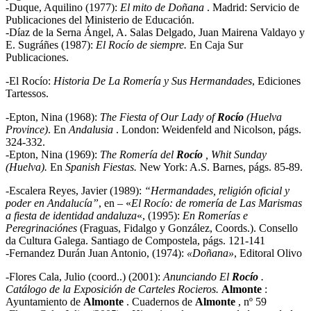
-Duque, Aquilino (1977):
El mito de Doñana
. Madrid: Servicio de
Publicaciones del Ministerio de Educación.
-Díaz de la Serna Ángel, A. Salas Delgado, Juan Mairena Valdayo y
E. Sugráñes (1987):
El Rocío de siempre.
En Caja Sur
Publicaciones.
-El Rocío:
Historia De La Romería y Sus Hermandades
, Ediciones
Tartessos.
-Epton, Nina (1968):
The Fiesta of Our Lady of
Rocío
(Huelva
Province)
. En
Andalusia
. London: Weidenfeld and Nicolson, págs.
324-332.
-Epton, Nina (1969):
The Romería del
Rocío
, Whit Sunday
(Huelva).
En
Spanish Fiestas.
New York: A.S. Barnes, págs. 85-89.
-Escalera Reyes, Javier (1989):
“Hermandades, religión oficial y
poder en Andalucía”
, en – «
El Rocío: de romería de Las Marismas
a fiesta de identidad andaluza
«, (1995):
En Romerías e
Peregrinaciónes
(Fraguas, Fidalgo y González, Coords.). Consello
da Cultura Galega. Santiago de Compostela, págs. 121-141
-Fernandez Durán Juan Antonio, (1974):
«Doñana»
, Editoral Olivo
-Flores Cala, Julio (coord..) (2001):
Anunciando El
Rocío
.
Catálogo de la Exposición de Carteles
Rocieros.
Almonte
:
Ayuntamiento de
Almonte
. Cuadernos de
Almonte
, nº 59