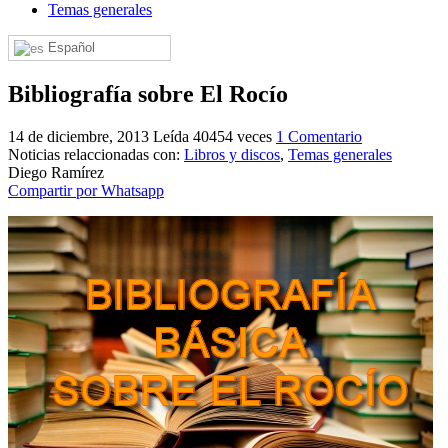
Temas generales
El traslado cada siete años
Español
¿Cuales son los actos principales que se celebran en el
Rocío?
Bibliografía sobre El Rocío
Quiero hacer el camino,¿que tengo que hacer?
14 de diciembre, 2013
Leída 40454 veces
1 Comentario
En el Rocío, ¿dónde me alojo?
Noticias relaccionadas con:
Libros y discos
,
Temas generales
Diego Ramírez
Compartir por Whatsapp