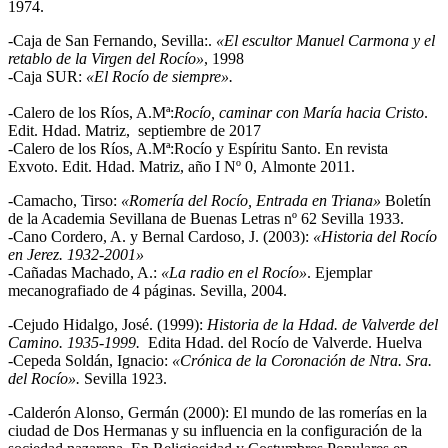
1974.
-Caja de San Fernando, Sevilla:.
«El escultor Manuel Carmona y el
retablo de la Virgen del Rocío»
, 1998
-Caja SUR:
«El Rocío de siempre».
-Calero de los Ríos, A.Mª:
Rocío, caminar con María hacia Cristo
.
Edit. Hdad. Matriz, septiembre de 2017
-Calero de los Ríos, A.Mª:Rocío y Espíritu Santo. En revista
Exvoto. Edit. Hdad. Matriz, año I Nº 0, Almonte 2011.
-Camacho, Tirso:
«Romería del Rocío, Entrada en Triana»
Boletín
de la Academia Sevillana de Buenas Letras nº 62 Sevilla 1933.
-Cano Cordero, A. y Bernal Cardoso, J. (2003):
«Historia del Rocío
en Jerez. 1932-2001»
-Cañadas Machado, A.:
«La radio en el Rocío»
. Ejemplar
mecanografiado de 4 páginas. Sevilla, 2004.
-Cejudo Hidalgo, José. (1999):
Historia de la Hdad. de Valverde del
Camino. 1935-1999.
Edita Hdad. del Rocío de Valverde. Huelva
-Cepeda Soldán, Ignacio:
«Crónica de la Coronación de Ntra. Sra.
del Rocío».
Sevilla 1923.
-Calderón Alonso, Germán (2000): El mundo de las romerías en la
ciudad de Dos Hermanas y su influencia en la configuración de la