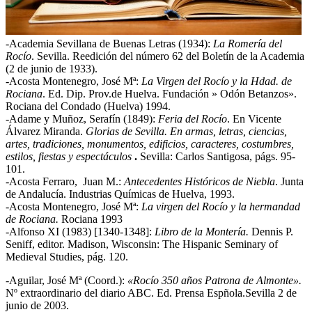
-Academia Sevillana de Buenas Letras (1934):
La Romería del
Rocío
. Sevilla. Reedición del número 62 del Boletín de la Academia
(2 de junio de 1933).
-Acosta Montenegro, José Mª:
La Virgen del Rocío y la Hdad. de
Rociana
. Ed. Dip. Prov.de Huelva. Fundación » Odón Betanzos».
Rociana del Condado (Huelva) 1994.
-Adame y Muñoz, Serafín (1849):
Feria del Rocío
. En Vicente
Álvarez Miranda.
Glorias de
Sevilla. En armas, letras, ciencias,
artes, tradiciones, monumentos, edificios, caracteres,
costumbres,
estilos, fiestas y espectáculos
.
Sevilla: Carlos Santigosa, págs. 95-
101.
-Acosta Ferraro, Juan M.:
Antecedentes Históricos de Niebla
. Junta
de Andalucía. Industrias Químicas de Huelva, 1993.
-Acosta Montenegro, José Mª:
La virgen del Rocío y la hermandad
de Rociana.
Rociana 1993
-Alfonso XI (1983) [1340-1348]:
Libro de la Montería.
Dennis P.
Seniff, editor. Madison, Wisconsin: The Hispanic Seminary of
Medieval Studies, pág. 120.
-Aguilar, José Mª (Coord.):
«Rocío 350 años Patrona de Almonte».
Nº extraordinario del diario ABC. Ed. Prensa Espñola.Sevilla 2 de
junio de 2003.