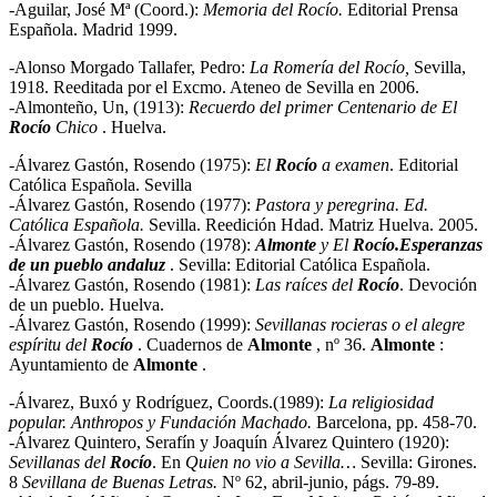
-Aguilar, José Mª (Coord.):
Memoria del Rocío.
Editorial Prensa
Española. Madrid 1999.
-Alonso Morgado Tallafer, Pedro:
La Romería del Rocío,
Sevilla,
1918. Reeditada por el Excmo. Ateneo de Sevilla en 2006.
-Almonteño, Un, (1913):
Recuerdo del primer Centenario de El
Rocío
Chico
. Huelva.
-Álvarez Gastón, Rosendo (1975):
El
Rocío
a examen
. Editorial
Católica Española. Sevilla
-Álvarez Gastón, Rosendo (1977):
Pastora y peregrina
. Ed.
Católica Española.
Sevilla. Reedición Hdad. Matriz Huelva. 2005.
-Álvarez Gastón, Rosendo (1978):
Almonte
y El
Rocío.Esperanzas
de un pueblo andaluz
. Sevilla: Editorial Católica Española.
-Álvarez Gastón, Rosendo (1981):
Las raíces del
Rocío
. Devoción
de un pueblo. Huelva.
-Álvarez Gastón, Rosendo (1999):
Sevillanas rocieras o el alegre
espíritu del
Rocío
. Cuadernos de
Almonte
, nº 36.
Almonte
:
Ayuntamiento de
Almonte
.
-Álvarez, Buxó y Rodríguez, Coords.(1989):
La religiosidad
popular. Anthro­pos y Fun­dación Machado.
Barcelona, pp. 458-70.
-Álvarez Quintero, Serafín y Joaquín Álvarez Quintero (1920):
Sevillanas del
Rocío
. En
Quien no vio a Sevilla…
Sevilla: Girones.
8
Sevillana de Buenas Letras.
Nº 62, abril-junio, págs. 79-89.