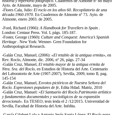
historia y repertorio fotográfico.
Cuadernos de Almonte nº 88 mayo
Ayto. de Almonte, mayo de 2005.
-Flores Cala, Julio:
El rocío en los años 60. Recopilatorio de una
década:1960-1970.
En Cuadernos de Almonte nº 73. Ayto. de
Almonte, enero 2003. de 2005.
-Ford, Richard (1966):
A Handbook for Travellers in Spain
.
London: Centaur Press. Vol. I, págs. 185-187.
-Foster, George (1960):
Culture and Conquest: America’s Spanish
Heritage
. New York: Wenner- Gren Foundation for
Anthropological Research.
-Galán Cruz, Manuel, (2006):
«El retablo de la antigua ermita»
, en
Rev. Rocío, Almonte, dic. 2006, nº 26, págs. 27-34
-Galán Cruz, Manuel,
El retablo mayor de la antigua ermita de
Ntra. Sra. del Rocío
, en Estudios de Historia del Arte. Centenario
del Laboratorio de Arte (1907-2007), Sevilla, 2009, tomo II, pag.
145-154
-Galán Cruz, Manuel,
Exvotos pictóricos de Nuestra Señora del
Rocío. Expresiones populares de fe
, Edita Hdad. Matriz, 2010
-Galán Cruz, Manuel: «
El Santuario del Rocío.Patrimonio artístico
y fundamentos documentales y sociológicos de su expansión
devocional».
En TESEO, tesis leida el 2 /12/2015. Universidad de
Sevilla, Facultad de Historia del Arte. Inédita.
-García Gilabert Lola y Antonio Jesús Sarria López:
El Rocío para