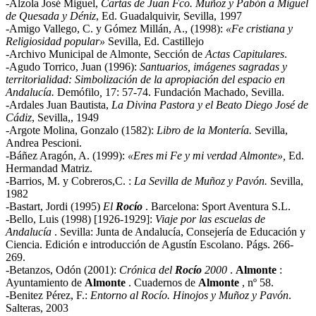
-Alzola José Miguel,
Cartas de Juan Fco. Muñoz y Pabón a Miguel
de Quesada y Déniz
, Ed. Guadalquivir, Sevilla, 1997
-Amigo Vallego, C. y Gómez Millán, A., (1998):
«Fe cristiana y
Religiosidad popular»
Sevilla, Ed. Castillejo
-Archivo Municipal de Almonte, Sección de
Actas Capitulares
.
-Agudo Torrico, Juan (1996):
Santuarios, imágenes sagradas y
territorialidad: Simbolización de la apropiación del espacio en
Andalucía.
Demófilo
,
17: 57-74. Fundación Machado, Sevilla.
-Ardales Juan Bautista,
La Divina Pastora y el Beato Diego José de
Cádiz
, Sevilla,, 1949
-Argote Molina, Gonzalo (1582):
Libro de la Montería.
Sevilla,
Andrea Pescioni.
-Báñez Aragón, A. (1999):
«Eres mi Fe y mi verdad Almonte»,
Ed.
Hermandad Matriz.
-Barrios, M. y Cobreros,C. :
La Sevilla de Muñoz y Pavón.
Sevilla,
1982
-Bastart, Jordi (1995)
El
Rocío
. Barcelona: Sport Aventura S.L.
-Bello, Luis (1998) [1926-1929]:
Viaje por las escuelas de
Andalucía
. Sevilla: Junta de Andalucía, Consejería de Educación y
Ciencia. Edición e introducción de Agustín Escolano. Págs. 266-
269.
-Betanzos, Odón (2001):
Crónica del
Rocío
2000
.
Almonte
:
Ayuntamiento de
Almonte
. Cuadernos de
Almonte
, nº 58.
-Benitez Pérez, F.:
Entorno al Rocío. Hinojos y Muñoz y Pavón
.
Salteras, 2003