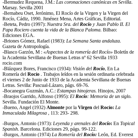
-Bermudez Requena, J.M.:
Las coronaciones canónicas en Sevilla
.
Marsay. Sevilla 2001
-Bernabeu Oset, Jerónimo, El Rocío de la Virgen y la Virgen del
Rocío, Cádiz, 1990. Jiménez Mena, Artes Gráficas, Editorial.
-Beteta, Pedro (1997):
Nuestra Sra. del
Rocío
y Juan Pablo II
. El
Papa Rociero cuenta la vida de la Blanca Paloma.
Bilbao:
Ediciones EGA.
-Briones Gómez, Rafael (1983):
La Semana Santa andaluza.
Gazeta de Antropología
.
-Blasco Garzón, M :
«Aspectos de la romería del Rocío»
Boletín de
la Academia Sevillana de Buenas Letras nº 62 Sevilla 1933
rocio.com
-Blázquez Bores, Francisco (1934):
Visión del
Rocío
, En La
Romería del
Rocío
. Trabajos leídos en la sesión ordinaria celebrada
el viernes 2 de Junio de 1933 de la Academia Sevillana de Buenas
Letras
.
Sevilla: Pascual-Lázaro, págs. 69-76.
-Bocanegra Guzmán, A.C.:
Estampas hinojeras.
Hinojos, 2007
-Braojos Garrido, Alfonso (1995):
El
Rocío
:
Memoria de un siglo.
Sevilla. Fundación El Monte.
-Bueno, Angel (1932)
Almonte
por la
Virgen
del
Rocío:
La
Inmaculada Milagrosa
, 113: 293- 298.
-Burgos, Antonio (1973):
Leyenda y arenales del
Rocío
:
En
Topical
Spanish.
Barcelona. Ediciones 29, págs. 99-122.
-Burgos, Antonio (1974)
La Romería del
Rocío:
León, Ed. Everest