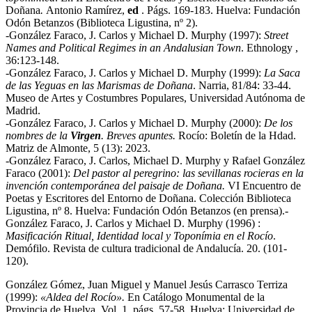
Doñana
.
Antonio Ramírez,
ed
. Págs. 169-183. Huelva: Fundación
Odón Betanzos (Biblioteca Ligustina, nº 2).
-González Faraco, J. Carlos y Michael D. Murphy (1997):
Street
Names and Political Regimes in an Andalusian Town
. Ethnology ,
36:123-148.
-González Faraco, J. Carlos y Michael D. Murphy (1999):
La Saca
de las Yeguas en las Marismas de Doñana
. Narria, 81/84: 33-44.
Museo de Artes y Costumbres Populares, Universidad Autónoma de
Madrid.
-González Faraco, J. Carlos y Michael D. Murphy (2000):
De los
nombres de la
Virgen
. Breves apuntes.
Rocío: Boletín de la Hdad.
Matriz de Almonte, 5 (13): 2023.
-González Faraco, J. Carlos, Michael D. Murphy y Rafael González
Faraco (2001):
Del pastor al peregrino: las sevillanas rocieras en la
invención contemporánea del paisaje de Doñana.
VI Encuentro de
Poetas y Escritores del Entorno de Doñana. Colección Biblioteca
Ligustina, nº 8. Huelva: Fundación Odón Betanzos (en prensa).-
González Faraco, J. Carlos y Michael D. Murphy (1996) :
Masificación Ritual, Identidad local y Toponímia en el Rocío
.
Demófilo. Revista de cultura tradicional de Andalucía. 20. (101-
120).
González Gómez, Juan Miguel y Manuel Jesús Carrasco Terriza
(1999):
«Aldea del Rocío».
En Catálogo Monumental de la
Provincia de Huelva. Vol. 1, págs. 57-58. Huelva: Universidad de