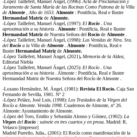
-López Taillefert, Manuel Ángel, (1996):
Acta de Proclamación y
Juramento de Santa María de las Rocinas Como Patrona de la Villa
de
Almonte
, Año de 1653
.
Almonte
: Pontificia, Real e Ilustre
Hermandad
Matriz
de
Almonte.
-López Taillefert, Manuel Ángel, (1997):
El
Rocío
. Una
aproximación a su historia
.
Almonte
: Pontificia, Real e Ilustre
Hermandad
Matriz
de Nuestra Señora del
Rocío
de
Almonte
.
-López Taillefert, Manuel Ángel, (1998):
Las Venidas de Ntra. Sra.
del
Rocío
a la Villa de
Almonte
.
Almonte
: Pontificia, Real e
Ilustre
Hermandad
Matriz
de
Almonte.
-López Taillefert, Manuel Ángel, (2021)
,
Memoria de la Aldea,
Editorial Niebla
-López Taillefert, Manuel Ángel, (2025):
El Rocío . Una
aproximación a su historia
. Almonte : Pontificia, Real e Ilustre
Hermandad Matriz de Nuestra Señora del Rocío de Almonte .
-Lozano Hernández, M. Ángel, (1981):
Revista El Rocío.
Caja San
Fernando de Sevilla, 1981. Nº 2
-López Peláez, José Luis, (1998):
Los Traslados de la Virgen del
Rocío a Almonte. Venida 1998.
Cuadernos de Almonte, nº 26.
Almonte: Ayuntamiento de Almonte.
-López del Toro, Emilio y Sebastián Alonso y Gómez, (1902):
La
Virgen
del
Rocío
: sainete en tres cuartos y en prosa.
Madrid: R.
Velasco [impresor]
Madrid Parreño, Julia., (2001): El Rocío como manifestación de la