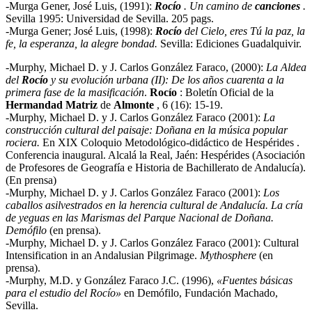
-Murga Gener, José Luis, (1991):
Rocío
. Un camino de
canciones
.
Sevilla 1995: Universidad de Sevilla. 205 pags.
-Murga Gener; José Luis, (1998):
Rocío
del Cielo, eres Tú la paz, la
fe, la esperanza, la alegre bondad
.
Sevilla: Ediciones Guadalquivir.
-Murphy, Michael D. y J. Carlos González Faraco, (2000):
La Aldea
del
Rocío
y su evolución urbana (II): De los años cuarenta a la
primera fase de la masificación
.
Rocío
: Boletín Oficial de la
Hermandad
Matriz
de
Almonte
, 6 (16): 15-19.
-Murphy, Michael D. y J. Carlos González Faraco (2001):
La
construcción cultural del paisaje: Doñana en la música popular
rociera.
En XIX Coloquio Metodológico-didáctico de Hespérides .
Conferencia inaugural. Alcalá la Real, Jaén: Hespérides (Asociación
de Profesores de Geografía e Historia de Bachillerato de Andalucía).
(En prensa)
-Murphy, Michael D. y J. Carlos González Faraco (2001):
Los
caballos asilvestrados en la herencia cultural de Andalucía. La cría
de yeguas en las Marismas del Parque Nacional de Doñana.
Demófilo
(en prensa).
-Murphy, Michael D. y J. Carlos González Faraco (2001): Cultural
Intensification in an Andalusian Pilgrimage.
Mythosphere
(en
prensa).
-Murphy, M.D. y González Faraco J.C. (1996),
«Fuentes básicas
para el estudio del Rocío»
en Demófilo, Fundación Machado,
Sevilla.