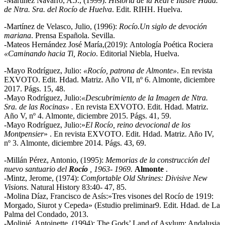
-Martínez Navarro, A.J., (1999):
Historia de la Real e Ilustre Hdad.
de Ntra. Sra. del Rocío de Huelva
. Edit. RIHH. Huelva.
-Martínez de Velasco, Julio, (1996):
Rocío.Un siglo de devoción
mariana
. Prensa Española. Sevilla.
-Mateos Hernández José María,(2019): Antología Poética Rociera
«Caminando hacia Ti, Rocio
. Editorial Niebla, Huelva.
-Mayo Rodríguez, Julio:
«Rocío, patrona de Almonte»
. En revista
EXVOTO. Edit. Hdad. Matriz. Año VII, nº 6. Almonte, diciembre
2017. Págs. 15, 48.
-Mayo Rodríguez, Julio:
«Descubrimiento de la Imagen de Ntra.
Sra. de las Rocinas» .
En revista EXVOTO. Edit. Hdad. Matriz.
Año V, nº 4. Almonte, diciembre 2015. Págs. 41, 59.
-Mayo Rodríguez, Julio:»
El Rocío, reino devocional de los
Montpensier
» . En revista EXVOTO. Edit. Hdad. Matriz. Año IV,
nº 3. Almonte, diciembre 2014. Págs. 43, 69.
-Millán Pérez, Antonio, (1995):
Memorias de la construcción del
nuevo santuario del
Rocío
, 1963- 1969.
Almonte
.
-Mintz, Jerome, (1974):
Comfortable Old Shrines: Divisive New
Visions
. Natural History 83:40- 47, 85.
-Molina Díaz, Francisco de Asís:»Tres visones del Rocío de 1919:
Morgado, Siurot y Cepeda» (Estudio preliminar9. Edit. Hdad. de La
Palma del Condado, 2013.
-Molinié, Antoinette, (1994): The Gods’ Land of Asylum: Andalusia