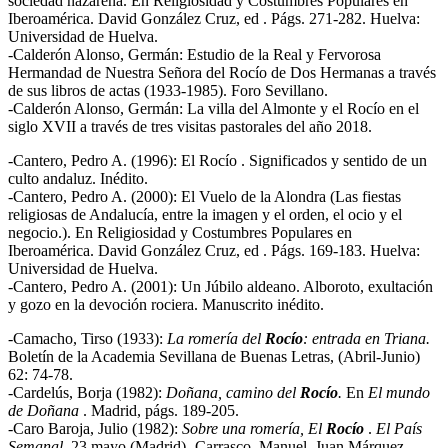
sociedad nazarena. En Religiosidad y Costumbres Populares en
Iberoamérica. David González Cruz, ed . Págs. 271-282. Huelva:
Universidad de Huelva.
-Calderón Alonso, Germán: Estudio de la Real y Fervorosa
Hermandad de Nuestra Señora del Rocío de Dos Hermanas a través
de sus libros de actas (1933-1985). Foro Sevillano.
-Calderón Alonso, Germán: La villa del Almonte y el Rocío en el
siglo XVII a través de tres visitas pastorales del año 2018.
-Cantero, Pedro A. (1996): El Rocío . Significados y sentido de un
culto andaluz. Inédito.
-Cantero, Pedro A. (2000): El Vuelo de la Alondra (Las fiestas
religiosas de Andalucía, entre la imagen y el orden, el ocio y el
negocio.). En Religiosidad y Costumbres Populares en
Iberoamérica. David González Cruz, ed . Págs. 169-183. Huelva:
Universidad de Huelva.
-Cantero, Pedro A. (2001): Un Júbilo aldeano. Alboroto, exultación
y gozo en la devoción rociera. Manuscrito inédito.
-Camacho, Tirso (1933):
La romería del
Rocío
: entrada en Triana.
Boletín de la Academia Sevillana de Buenas Letras, (Abril-Junio)
62: 74-78.
-Cardelús, Borja (1982):
Doñana, camino del
Rocío
.
En
El mundo
de Doñana
. Madrid, págs. 189-205.
-Caro Baroja, Julio (1982):
Sobre una romería, El
Rocío
.
El País
Semanal
.
23 mayo (Madrid).-Carrasco, Manuel, Juan Márquez,