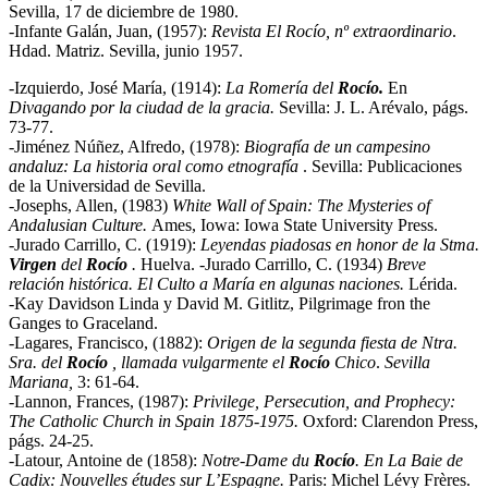
Sevilla, 17 de diciembre de 1980.
-Infante Galán, Juan, (1957):
Revista El Rocío, nº extraordinario
.
Hdad. Matriz. Sevilla, junio 1957.
-Izquierdo, José María, (1914):
La Romería del
Rocío.
En
Divagando por la ciudad de la gracia
.
Sevilla: J. L. Arévalo, págs.
73-77.
-Jiménez Núñez, Alfredo, (1978):
Biografía de un campesino
andaluz: La historia oral como etnografía
. Sevilla: Publicaciones
de la Universidad de Sevilla.
-Josephs, Allen, (1983)
White Wall of Spain: The Mysteries of
Andalusian Culture
.
Ames, Iowa: Iowa State University Press.
-Jurado Carrillo, C. (1919):
Leyendas piadosas en honor de la Stma.
Virgen
del
Rocío
.
Huelva. -Jurado Carrillo, C. (1934)
Breve
relación histórica. El Culto a María en algunas naciones
.
Lérida.
-Kay Davidson Linda y David M. Gitlitz, Pilgrimage fron the
Ganges to Graceland.
-Lagares, Francisco, (1882):
Origen de la segunda fiesta de Ntra.
Sra. del
Rocío
, llamada vulgarmente el
Rocío
Chico
.
Sevilla
Mariana,
3: 61-64.
-Lannon, Frances, (1987):
Privilege, Persecution, and Prophecy:
The Catholic Church in Spain 1875-1975
.
Oxford: Clarendon Press,
págs. 24-25.
-Latour, Antoine de (1858):
Notre-Dame du
Rocío
. En La Baie de
Cadix: Nouvelles études sur L’Espagne.
Paris: Michel Lévy Frères.