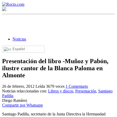
Noticias
Español
¡Bienvenido! Soy el asistente virtual de rocio.com.
Presentación del libro -Muñoz y Pabón,
¿En qué puedo ayudarte?
ilustre cantor de la Blanca Paloma en
Almonte
Historia de la Virgen del Rocío
26 de febrero, 2012
Leída 3679 veces
1 Comentario
Noticias relaccionadas con:
Libros y discos
,
Presentación
,
Santiago
¿Cuándo es la romería del Rocío?
Padilla
Diego Ramírez
¿Cuántas hermandades participan en la romería?
Compartir por Whatsapp
¿Cuándo se construyó la primera ermita?
Santiago Padilla, secretario de la Junta Directiva la Hermandad