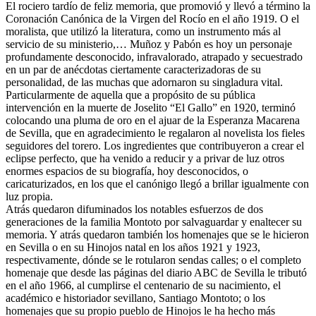
El rociero tardío de feliz memoria, que promovió y llevó a término la
Coronación Canónica de la Virgen del Rocío en el año 1919. O el
moralista, que utilizó la literatura, como un instrumento más al
servicio de su ministerio,… Muñoz y Pabón es hoy un personaje
profundamente desconocido, infravalorado, atrapado y secuestrado
en un par de anécdotas ciertamente caracterizadoras de su
personalidad, de las muchas que adornaron su singladura vital.
Particularmente de aquella que a propósito de su pública
intervención en la muerte de Joselito “El Gallo” en 1920, terminó
colocando una pluma de oro en el ajuar de la Esperanza Macarena
de Sevilla, que en agradecimiento le regalaron al novelista los fieles
seguidores del torero. Los ingredientes que contribuyeron a crear el
eclipse perfecto, que ha venido a reducir y a privar de luz otros
enormes espacios de su biografía, hoy desconocidos, o
caricaturizados, en los que el canónigo llegó a brillar igualmente con
luz propia.
Atrás quedaron difuminados los notables esfuerzos de dos
generaciones de la familia Montoto por salvaguardar y enaltecer su
memoria. Y atrás quedaron también los homenajes que se le hicieron
en Sevilla o en su Hinojos natal en los años 1921 y 1923,
respectivamente, dónde se le rotularon sendas calles; o el completo
homenaje que desde las páginas del diario ABC de Sevilla le tributó
en el año 1966, al cumplirse el centenario de su nacimiento, el
académico e historiador sevillano, Santiago Montoto; o los
homenajes que su propio pueblo de Hinojos le ha hecho más