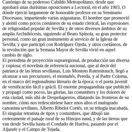
Canónigo de su poderoso Cabildo Metropolitano, desde que
aprobará unas durísimas oposiciones a Lectoral, en el año 1903. O
dónde ejerció largamente de honorable profesor en su Seminario
Diocesano, impartiendo varias asignaturas. El hombre que promovió
y alentó como pocos coetáneos de su estado clerical, las expresiones
de religiosidad popular de Sevilla y de otros diversos ámbitos de su
amplia Archidiócesis, siguiendo al Beato Spínola, su gran protector
personal, como un gran instrumento al servicio de la Iglesia de
Sevilla; y que participó con Rodríguez Ojeda, y otros coetáneos, de
la revolución que la Semana Mayor de Sevilla vivió en aquel
cambio de siglo.
El periodista de proyección supraregional, de producción tan diversa
y copiosa; el novelista de referencia nacional, que al decir del
patriarca de las letras sevillanas, Luis Montoto Ratenstrauch, llegó a
alcanzar a sus precursores, el montañés, Pereda, y al Padre Coloma,
en el marco del regionalismo literario de la época; o el poeta juvenil
de versificación fácil y grácil. El enorme propagandista que publicitó
y propagó como pocos, las glorias, las costumbres y los dolores de
esta ciudad, más allá de Despeñaperros, dilatando las fronteras de su
nombre, cómo nos redescubriese hace unos años el malogrado
canonista sevillano, Alberto Ribelot Cortés, en su trilogía inacabada.
El singular retratista de tipos y costumbres, que dibujó tan
certeramente el paisaje rural de su Hinojos natal, y de las tierras que
van desde Sevilla hasta el Condado de Huelva, pasando por el
Aljarafe y el Campo de Tejada.