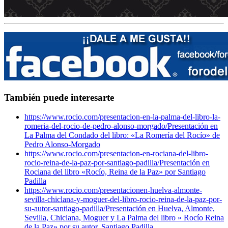
También puede interesarte
https://www.rocio.com/presentacion-en-la-palma-del-libro-la-
romeria-del-rocio-de-pedro-alonso-morgado/
Presentación en
La Palma del Condado del libro: «La Romería del Rocío» de
Pedro Alonso-Morgado
https://www.rocio.com/presentacion-en-rociana-del-libro-
rocio-reina-de-la-paz-por-santiago-padilla/
Presentación en
Rociana del libro «Rocío, Reina de la Paz» por Santiago
Padilla
https://www.rocio.com/presentacionen-huelva-almonte-
sevilla-chiclana-y-moguer-del-libro-rocio-reina-de-la-paz-por-
su-autor-santiago-padilla/
Presentación en Huelva, Almonte,
Sevilla, Chiclana, Moguer y La Palma del libro » Rocío Reina
de la Paz» por su autor, Santiago Padilla