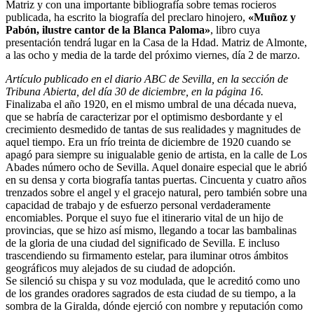
Matriz y con una importante bibliografía sobre temas rocieros
El traslado cada siete años
publicada, ha escrito la biografía del preclaro hinojero,
«Muñoz y
Pabón, ilustre cantor de la Blanca Paloma»
, libro cuya
¿Cuales son los actos principales que se celebran en el
presentación tendrá lugar en la Casa de la Hdad. Matriz de Almonte,
Rocío?
a las ocho y media de la tarde del próximo viernes, día 2 de marzo.
Quiero hacer el camino,¿que tengo que hacer?
Artículo publicado en el diario ABC de Sevilla, en la sección de
Tribuna Abierta, del día 30 de diciembre, en la página 16.
En el Rocío, ¿dónde me alojo?
Finalizaba el año 1920, en el mismo umbral de una década nueva,
que se habría de caracterizar por el optimismo desbordante y el
crecimiento desmedido de tantas de sus realidades y magnitudes de
aquel tiempo. Era un frío treinta de diciembre de 1920 cuando se
apagó para siempre su inigualable genio de artista, en la calle de Los
Abades número ocho de Sevilla. Aquel donaire especial que le abrió
en su densa y corta biografía tantas puertas. Cincuenta y cuatro años
trenzados sobre el angel y el gracejo natural, pero también sobre una
capacidad de trabajo y de esfuerzo personal verdaderamente
encomiables. Porque el suyo fue el itinerario vital de un hijo de
provincias, que se hizo así mismo, llegando a tocar las bambalinas
de la gloria de una ciudad del significado de Sevilla. E incluso
trascendiendo su firmamento estelar, para iluminar otros ámbitos
geográficos muy alejados de su ciudad de adopción.
Se silenció su chispa y su voz modulada, que le acreditó como uno
de los grandes oradores sagrados de esta ciudad de su tiempo, a la
sombra de la Giralda, dónde ejerció con nombre y reputación como