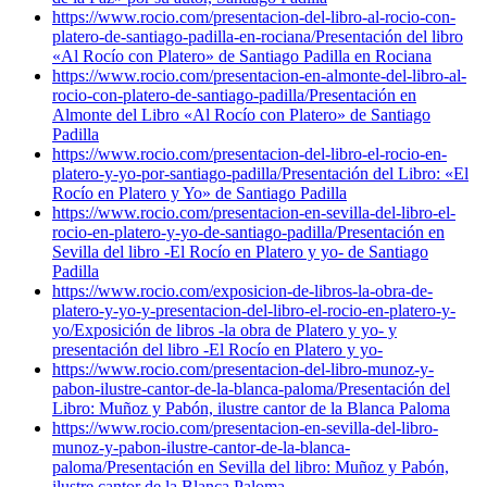
https://www.rocio.com/presentacion-del-libro-al-rocio-con-
platero-de-santiago-padilla-en-rociana/
Presentación del libro
«Al Rocío con Platero» de Santiago Padilla en Rociana
https://www.rocio.com/presentacion-en-almonte-del-libro-al-
rocio-con-platero-de-santiago-padilla/
Presentación en
Almonte del Libro «Al Rocío con Platero» de Santiago
Padilla
https://www.rocio.com/presentacion-del-libro-el-rocio-en-
platero-y-yo-por-santiago-padilla/
Presentación del Libro: «El
Rocío en Platero y Yo» de Santiago Padilla
https://www.rocio.com/presentacion-en-sevilla-del-libro-el-
rocio-en-platero-y-yo-de-santiago-padilla/
Presentación en
Sevilla del libro -El Rocío en Platero y yo- de Santiago
Padilla
https://www.rocio.com/exposicion-de-libros-la-obra-de-
platero-y-yo-y-presentacion-del-libro-el-rocio-en-platero-y-
yo/
Exposición de libros -la obra de Platero y yo- y
presentación del libro -El Rocío en Platero y yo-
https://www.rocio.com/presentacion-del-libro-munoz-y-
pabon-ilustre-cantor-de-la-blanca-paloma/
Presentación del
Libro: Muñoz y Pabón, ilustre cantor de la Blanca Paloma
https://www.rocio.com/presentacion-en-sevilla-del-libro-
munoz-y-pabon-ilustre-cantor-de-la-blanca-
paloma/
Presentación en Sevilla del libro: Muñoz y Pabón,
ilustre cantor de la Blanca Paloma