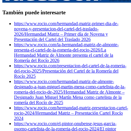
También puede interesarte
https://www.rocio.com/hermandad-matriz-primer-dia-de-
novena-y-presentacion-del-cartel-del-traslado-
2026/
Hermandad Matriz – Primer día de Novena y
Presentación del Cartel del Traslado 2026
https://www.rocio.com/la-hermandad-matriz-de-almonte-
presenta-el-cartel-de-la-romeria-del-rocio-2026/
La
Hermandad Matriz de Almonte presenta el cartel de la
Romería del Rocío 2026
https://www.rocio.com/presentacion-del-cartel-de-la-romeria-
del-rocio-2025/
Presentación del Cartel de la Romería del
Rocío 2025
https://www.rocio.com/hermandad-matriz-de-almonte-
designado-a-juan-miguel-martin-mena-como-cartelista-de-la-
romeria-del-rocio-de-2025/
Hermandad Matriz de Almonte –
Designado Juan Miguel Martín Mena como cartelista de la
romería del Rocío de 2025
https://www.rocio.com/hermandad-matriz-presentacion-cartel-
rocio-2024/
Hermandad Matriz – Presentación Cartel Rocío
2024
https://www.rocio.com/el-pintor-onubense-jesus-garcia-
osorno-cartelista-de-la-romeria-del-rocio-2024/
El pintor