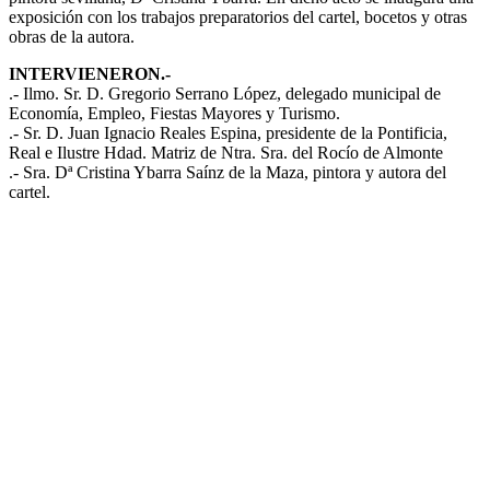
exposición con los trabajos preparatorios del cartel, bocetos y otras
El traslado cada siete años
obras de la autora.
¿Cuales son los actos principales que se celebran en el
INTERVIENERON.-
Rocío?
.- Ilmo. Sr. D. Gregorio Serrano López, delegado municipal de
Quiero hacer el camino,¿que tengo que hacer?
Economía, Empleo, Fiestas Mayores y Turismo.
.- Sr. D. Juan Ignacio Reales Espina, presidente de la Pontificia,
En el Rocío, ¿dónde me alojo?
Real e Ilustre Hdad. Matriz de Ntra. Sra. del Rocío de Almonte
.- Sra. Dª Cristina Ybarra Saínz de la Maza, pintora y autora del
cartel.