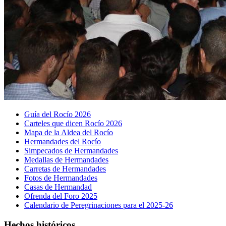
Guía del Rocío 2026
Carteles que dicen Rocío 2026
Mapa de la Aldea del Rocío
Hermandades del Rocío
Simpecados de Hermandades
Medallas de Hermandades
Carretas de Hermandades
Fotos de Hermandades
Casas de Hermandad
Ofrenda del Foro 2025
Calendario de Peregrinaciones para el 2025-26
Hechos históricos