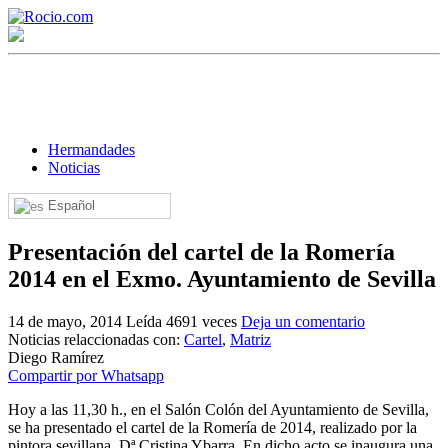
Hermandades
Noticias
Español
¡Bienvenido! Soy el asistente virtual de rocio.com.
Presentación del cartel de la Romería
¿En qué puedo ayudarte?
2014 en el Exmo. Ayuntamiento de Sevilla
14 de mayo, 2014
Leída 4691 veces
Deja un comentario
Historia de la Virgen del Rocío
Noticias relaccionadas con:
Cartel
,
Matriz
Diego Ramírez
¿Cuándo es la romería del Rocío?
Compartir por Whatsapp
¿Cuántas hermandades participan en la romería?
Hoy a las 11,30 h., en el Salón Colón del Ayuntamiento de Sevilla,
se ha presentado el cartel de la Romería de 2014, realizado por la
¿Cuándo se construyó la primera ermita?
pintora sevillana, Dª Cristina Ybarra. En dicho acto se inaugura una