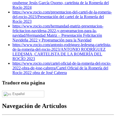
onubense Jesús García Osorno, cartelista de la Romería del
Rocío 2024
https://www.rocio.com/presentacion-del-cartel-de-la-romeria-
del-rocio-2023/
Presentación del cartel de la Romería del
Rocío 2023
https://www.rocio.com/hermandad-matriz-presentacion-
felicitacion-navidena-2022-y-programacion-para-la-
navidad/
Hermandad Matriz – Presentación Felicitación
Navideña 2022 y Programación para la Navidad
https://www.rocio.com/antonio-rodriguez-ledesma-cartelista-
de-la-romeria-del-rocio-2023/
ANTONIO RODRÍGUEZ
LEDESMA, CARTELISTA DE LA ROMERÍA DEL
ROCÍO 2023
https://www.rocio.com/cartel-oficial-de-la-romeria-del-rocio-
2022-obra-de-jose-cabrera/
Cartel Oficial de la Romería del
Rocío 2022 obra de José Cabrera
Traduce esta página
Español
Navegación de Artículos