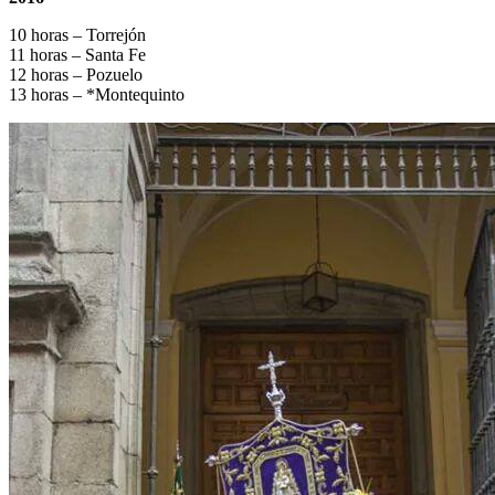
El traslado cada siete años
10 horas – Torrejón
11 horas – Santa Fe
¿Cuales son los actos principales que se celebran en el
12 horas – Pozuelo
Rocío?
13 horas – *Montequinto
Quiero hacer el camino,¿que tengo que hacer?
En el Rocío, ¿dónde me alojo?