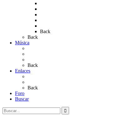
Rocio 2015
Rocío 2018
Rocío 2019
Rocío 2022
Rocío 2023
Back
Back
Música
Sevillanas
Salves a La Virgen del Rocío
Videos
Back
Enlaces
Al Rocío
Coros Rocieros
Back
Foro
Buscar