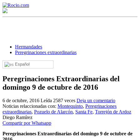
Hermandades
Peregrinaciones extraordinarias
Español
¡Bienvenido! Soy el asistente virtual de rocio.com.
Peregrinaciones Extraordinarias del
¿En qué puedo ayudarte?
domingo 9 de octubre de 2016
6 de octubre, 2016
Leída 2587 veces
Deja un comentario
Historia de la Virgen del Rocío
Noticias relaccionadas con:
Montequinto
,
Peregrinaciones
extraordinarias
,
Pozuelo de Alarcón
,
Santa Fe
,
Torrejón de Ardoz
¿Cuándo es la romería del Rocío?
Diego Ramírez
Compartir por Whatsapp
¿Cuántas hermandades participan en la romería?
Peregrinaciones Extraordinarias del domingo 9 de octubre de
¿Cuándo se construyó la primera ermita?
2016