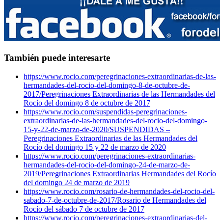
También puede interesarte
https://www.rocio.com/peregrinaciones-extraordinarias-de-las-
hermandades-del-rocio-del-domingo-8-de-octubre-de-
2017/
Peregrinaciones Extraordinarias de las Hermandades del
Rocío del domingo 8 de octubre de 2017
https://www.rocio.com/suspendidas-peregrinaciones-
extraordinarias-de-las-hermandades-del-rocio-del-domingo-
15-y-22-de-marzo-de-2020/
SUSPENDIDAS –
Peregrinaciones Extraordinarias de las Hermandades del
Rocío del domingo 15 y 22 de marzo de 2020
https://www.rocio.com/peregrinaciones-extraordinarias-
hermandades-del-rocio-del-domingo-24-de-marzo-de-
2019/
Peregrinaciones Extraordinarias Hermandades del Rocío
del domingo 24 de marzo de 2019
https://www.rocio.com/rosario-de-hermandades-del-rocio-del-
sabado-7-de-octubre-de-2017/
Rosario de Hermandades del
Rocío del sábado 7 de octubre de 2017
https://www.rocio.com/peregrinaciones-extraordinarias-del-