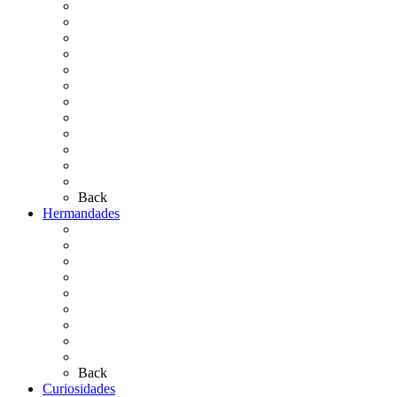
La Virgen del Rocío
La Coronación
Cronología
El Rocío Chico
El Traslado
El Camino Europeo
¿Qué sabes del Rocío?
Personajes Ilustres del Rocío
Las Ermitas
El Retablo
Bibliografía
Artículos de autor
Back
Hermandades
Situación de Simpecados 2026
Carteles Rocío 2026
Hermandades y Agrupaciones
Presentación de Hermandades 2026
Los Simpecados Hdades. Filiales
Simpecados Hdades. No Filiales
Las Medallas
Las Carretas
Las Casas de Hermandad
Back
Curiosidades