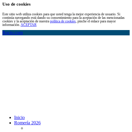
Uso de cookies
Este sitio web utiliza cookies para que usted tenga la mejor experiencia de usuario. Si
continúa navegando está dando su consentimiento para la aceptación de las mencionadas
cookies y la aceptación de nuestra
política de cookies
, pinche el enlace para mayor
información.
ACEPTAR
Rocio.com
Inicio
Romería 2026
Programa Romería 2026