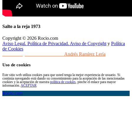
Salto a la reja 1973
Copyright © 2026 Rocio.com
Aviso Legal. Política de Privacidad. Aviso de Copyright
y
Política
de Cookies
Desarrollo y Diseño Web Sevilla
Andrés Ramírez Lería
Uso de cookies
Este sitio web utiliza cookies para que usted tenga la mejor experiencia de usuario. Si
continúa navegando está dando su consentimiento para la aceptación de las mencionadas
cookies y la aceptación de nuestra
política de cookies
, pinche el enlace para mayor
información.
ACEPTAR
Rocio.com