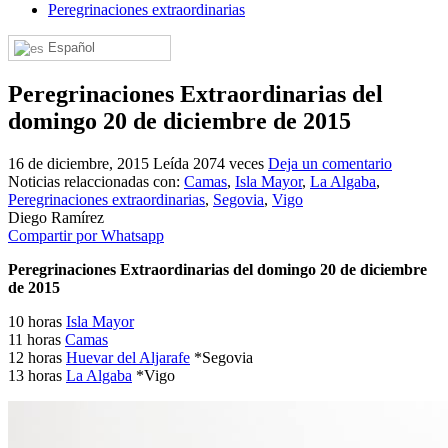
Peregrinaciones extraordinarias
El traslado cada siete años
Español
¿Cuales son los actos principales que se celebran en el
Rocío?
Peregrinaciones Extraordinarias del
Quiero hacer el camino,¿que tengo que hacer?
domingo 20 de diciembre de 2015
En el Rocío, ¿dónde me alojo?
16 de diciembre, 2015
Leída 2074 veces
Deja un comentario
Noticias relaccionadas con:
Camas
,
Isla Mayor
,
La Algaba
,
Peregrinaciones extraordinarias
,
Segovia
,
Vigo
Diego Ramírez
Compartir por Whatsapp
Peregrinaciones Extraordinarias del domingo 20 de diciembre
de 2015
10 horas
Isla Mayor
11 horas
Camas
12 horas
Huevar del Aljarafe
*Segovia
13 horas
La Algaba
*Vigo