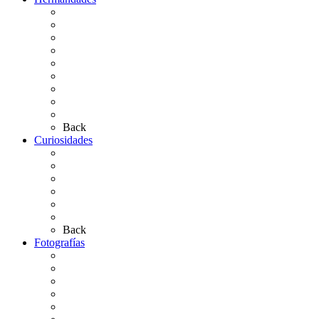
Situación de Simpecados 2026
Carteles Rocío 2026
Hermandades y Agrupaciones
Presentación de Hermandades 2026
Los Simpecados Hdades. Filiales
Simpecados Hdades. No Filiales
Las Medallas
Las Carretas
Las Casas de Hermandad
Back
Curiosidades
Las abuelas almonteñas
El techo de la Ermita
Exvotos del Rocío
Saca de Yeguas 2025
El Rocío Chico
Más curiosidades…
Back
Fotografías
Galería Fotográfica
Fotos antiguas
Fotos de Las Carretas
Fotos de la Virgen
La Virgen en el Simpecado