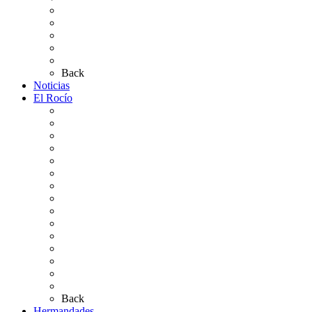
Pases Romería 2026
Carteles Rocío 2026
Plano de la Aldea
Planos de los caminos
Preguntas frecuentes
Back
Noticias
El Rocío
Qué es el Rocío
La Leyenda
Ir al Rocío
La Virgen del Rocío
La Coronación
Cronología
El Rocío Chico
El Traslado
El Camino Europeo
¿Qué sabes del Rocío?
Personajes Ilustres del Rocío
Las Ermitas
El Retablo
Bibliografía
Artículos de autor
Back
Hermandades