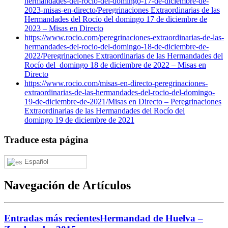
hermandades-del-rocio-del-domingo-17-de-diciembre-de-
2023-misas-en-directo/
Peregrinaciones Extraordinarias de las
Hermandades del Rocío del domingo 17 de diciembre de
2023 – Misas en Directo
https://www.rocio.com/peregrinaciones-extraordinarias-de-las-
hermandades-del-rocio-del-domingo-18-de-diciembre-de-
2022/
Peregrinaciones Extraordinarias de las Hermandades del
Rocío del domingo 18 de diciembre de 2022 – Misas en
Directo
https://www.rocio.com/misas-en-directo-peregrinaciones-
extraordinarias-de-las-hermandades-del-rocio-del-domingo-
19-de-diciembre-de-2021/
Misas en Directo – Peregrinaciones
Extraordinarias de las Hermandades del Rocío del
domingo 19 de diciembre de 2021
Traduce esta página
Español
Navegación de Artículos
Entradas más recientes
Hermandad de Huelva –