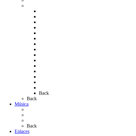
Carteles del Rocío
Fotos de la romería
Rocío 2005
Rocío 2006
Rocío 2007
Rocío 2008
Rocío 2009
Rocío 2010
Rocío 2011
Rocío 2012
Rocío 2013
Rocío 2017
Rocio 2015
Rocío 2018
Rocío 2019
Rocío 2022
Rocío 2023
Back
Back
Música
Sevillanas
Salves a La Virgen del Rocío
Videos
Back
Enlaces