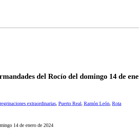
ermandades del Rocío del domingo 14 de ene
regrinaciones extraordinarias
,
Puerto Real
,
Ramón León
,
Rota
omingo 14 de enero de 2024