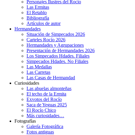
Personajes Ilustres del Rocío
Las Ermitas
El Retablo
Bibliografía
Artículos de autor
Hermandades
Situación de Simpecados 2026
Carteles Rocío 2026
Hermandades y Agrupaciones
Presentación de Hermandades 2026
Los Simpecados Hdades. Filiales
Simpecados Hdades. No Filiales
Las Medallas
Las Carretas
Las Casas de Hermandad
Curiosidades
Las abuelas almonteñas
El techo de la Ermita
Exvotos del Rocío
Saca de Yeguas 2025
El Rocío Chico
Más curiosidades…
Fotografías
Galería Fotográfica
Fotos antiguas