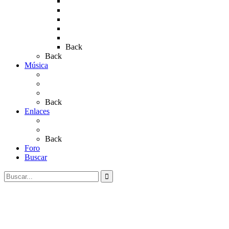
Rocio 2015
Rocío 2018
Rocío 2019
Rocío 2022
Rocío 2023
Back
Back
Música
Sevillanas
Salves a La Virgen del Rocío
Videos
Back
Enlaces
Al Rocío
Coros Rocieros
Back
Foro
Buscar