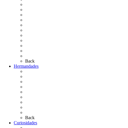
La Coronación
Cronología
El Rocío Chico
El Traslado
El Camino Europeo
¿Qué sabes del Rocío?
Personajes Ilustres del Rocío
Las Ermitas
El Retablo
Bibliografía
Artículos de autor
Back
Hermandades
Situación de Simpecados 2026
Carteles Rocío 2026
Hermandades y Agrupaciones
Presentación de Hermandades 2026
Los Simpecados Hdades. Filiales
Simpecados Hdades. No Filiales
Las Medallas
Las Carretas
Las Casas de Hermandad
Back
Curiosidades
Las abuelas almonteñas