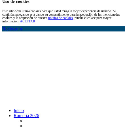
Uso de cookies
Este sitio web utiliza cookies para que usted tenga la mejor experiencia de usuario. Si
continúa navegando está dando su consentimiento para la aceptación de las mencionadas
cookies y la aceptación de nuestra
política de cookies
, pinche el enlace para mayor
información.
ACEPTAR
Rocio.com
Inicio
Romería 2026
Programa Romería 2026
Salto de la reja 2026