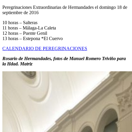
El traslado cada siete años
Peregrinaciones Extraordinarias de Hermandades el domingo 18 de
septiembre de 2016
¿Cuales son los actos principales que se celebran en el
Rocío?
10 horas – Salteras
11 horas – Málaga-La Caleta
Quiero hacer el camino,¿que tengo que hacer?
12 horas – Puente Genil
13 horas – Estepona *El Cuervo
En el Rocío, ¿dónde me alojo?
CALENDARIO DE PEREGRINACIONES
Rosario de Hermandades, fotos de Manuel Romero Triviño para
la Hdad. Matriz