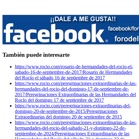
También puede interesarte
https://www.rocio.com/rosario-de-hermandades-del-rocio-el-
sabado-16-de-septiembre-de-2017/
Rosario de Hermandades
del Rocío el sábado 16 de septiembre de 2017
https://www.rocio.com/peregrinaciones-extraordinarias-de-las-
hermandades-del-rocio-del-domingo-17-de-septiembre-de-
2017/
Peregrinaciones Extraordinarias de las Hermandades del
Rocío del domingo 17 de septiembre de 2017
https://www.rocio.com/peregrinaciones-extraordinarias-del-
domingo-20-de-septiembre-de-2015/
Peregrinaciones
Extraordinarias del domingo 20 de septiembre de 2015
https://www.rocio.com/peregrinaciones-extraordinarias-de-las-
hermandades-del-rocio-del-sabado-21-y-domingo-22-de-
septiembre-de-2024/
Peregrinaciones Extraordinarias de las