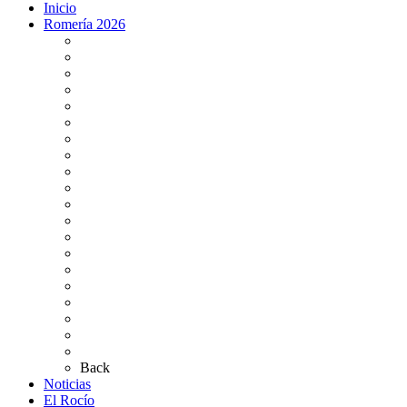
Inicio
Romería 2026
Programa Romería 2026
Salto de la reja 2026
Salida y Entrada de la Virgen 2026
Presentación Hdades EN DIRECTO
Misa de Pentecostés 2026 en DIRECTO
Situación Simpecados 2026
Paso por Coria del Río 2026
Paso Vado de Quema 2026
Paso por Villamanrique 2026
Paso por La Puebla del Río 2026
Paso por Bajo de Guía 2026
Bus Damas Horarios 2026
Momentos del Camino 2026
Tarifas aparcamientos
Altares de Culto 2026
Pases Romería 2026
Carteles Rocío 2026
Plano de la Aldea
Planos de los caminos
Preguntas frecuentes
Back
Noticias
El Rocío