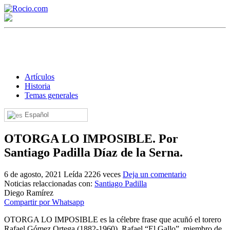
Artículos
Historia
Temas generales
¡Bienvenido! Soy el asistente virtual de rocio.com.
Español
¿En qué puedo ayudarte?
OTORGA LO IMPOSIBLE. Por
Santiago Padilla Díaz de la Serna.
Historia de la Virgen del Rocío
6 de agosto, 2021
Leída 2226 veces
Deja un comentario
Noticias relaccionadas con:
Santiago Padilla
¿Cuándo es la romería del Rocío?
Diego Ramírez
Compartir por Whatsapp
¿Cuántas hermandades participan en la romería?
OTORGA LO IMPOSIBLE es la célebre frase que acuñó el torero
¿Cuándo se construyó la primera ermita?
Rafael Gómez Ortega (1882-1960), Rafael “El Gallo”, miembro de