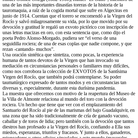
una de las más importantes dinastías toreras de la historia de la
El traslado cada siete años
tauromaquia, a raíz de la cogida mortal que sufre en Algeciras en
junio de 1914. Cuentan que el torero se encomendó a la Virgen del
¿Cuales son los actos principales que se celebran en el
Rocío y salvó milagrosamente su vida, por lo que movido por su
Rocío?
devoción y gratitud le regaló un exvoto pictórico con inscripción de
Quiero hacer el camino,¿que tengo que hacer?
unas letras macizas en oro, con esta sentencia que, como dijo el
poeta Pedro Alonso-Morgado, pudiera ser “el verso de una
En el Rocío, ¿dónde me alojo?
seguidilla rociera; de una de esas coplas que nadie compone, y que
rezan -cantando- muchos”.
Una oración sintética que sintetiza, como pocas, la experiencia
humana de tantos devotos de la Virgen que han invocado su
mediación en circunstancias personales o familiares muy difíciles,
como nos corrobora la colección de EXVOTOS de la Santísima
Virgen del Rocío, que también podrá contemplarse. Su poder
taumatúrgico expresado de tantos modos y en circunstancias tan
diversas y, especialmente, durante esta durísima pandemia.
La muestra que ofrecemos con motivo de la reapertura del Museo de
la Villa de Almonte relaciona al mundo del toro con la devoción
rociera. Un hecho que tiene que ver con el emplazamiento del
Santuario del Rocío al pie de las marismas del bajo Guadalquivir, en
una zona que ha sido tradicionalmente de cría de ganado vacuno,
caballar y de toros de lidia; pero también con la devoción que tantos
diestros han profesado a la Virgen del Rocío, confiando a Ella sus
miedos, esperanzas, triunfos y fracasos. Y junto a ellos, ganaderos,
rejoneadores y otros oficios vinculados a este mundo (mayorales,