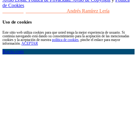
de Cookies
Desarrollo y Diseño Web Sevilla
Andrés Ramírez Lería
Uso de cookies
Este sitio web utiliza cookies para que usted tenga la mejor experiencia de usuario. Si
continúa navegando está dando su consentimiento para la aceptación de las mencionadas
cookies y la aceptación de nuestra
política de cookies
, pinche el enlace para mayor
información.
ACEPTAR
Rocio.com