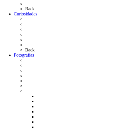
Las Casas de Hermandad
Back
Curiosidades
Las abuelas almonteñas
El techo de la Ermita
Exvotos del Rocío
Saca de Yeguas 2025
El Rocío Chico
Más curiosidades…
Back
Fotografías
Galería Fotográfica
Fotos antiguas
Fotos de Las Carretas
Fotos de la Virgen
La Virgen en el Simpecado
Carteles del Rocío
Fotos de la romería
Rocío 2005
Rocío 2006
Rocío 2007
Rocío 2008
Rocío 2009
Rocío 2010
Rocío 2011