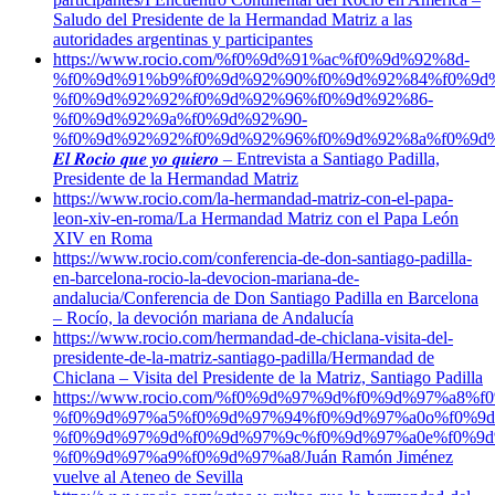
Saludo del Presidente de la Hermandad Matriz a las
autoridades argentinas y participantes
https://www.rocio.com/%f0%9d%91%ac%f0%9d%92%8d-
%f0%9d%91%b9%f0%9d%92%90%f0%9d%92%84%f0%9d
%f0%9d%92%92%f0%9d%92%96%f0%9d%92%86-
%f0%9d%92%9a%f0%9d%92%90-
%f0%9d%92%92%f0%9d%92%96%f0%9d%92%8a%f0%9d%
𝑬𝒍 𝑹𝒐𝒄𝒊𝒐 𝒒𝒖𝒆 𝒚𝒐 𝒒𝒖𝒊𝒆𝒓𝒐 – Entrevista a Santiago Padilla,
Presidente de la Hermandad Matriz
https://www.rocio.com/la-hermandad-matriz-con-el-papa-
leon-xiv-en-roma/
La Hermandad Matriz con el Papa León
XIV en Roma
https://www.rocio.com/conferencia-de-don-santiago-padilla-
en-barcelona-rocio-la-devocion-mariana-de-
andalucia/
Conferencia de Don Santiago Padilla en Barcelona
– Rocío, la devoción mariana de Andalucía
https://www.rocio.com/hermandad-de-chiclana-visita-del-
presidente-de-la-matriz-santiago-padilla/
Hermandad de
Chiclana – Visita del Presidente de la Matriz, Santiago Padilla
https://www.rocio.com/%f0%9d%97%9d%f0%9d%97%a8%
%f0%9d%97%a5%f0%9d%97%94%f0%9d%97%a0o%f0%9d
%f0%9d%97%9d%f0%9d%97%9c%f0%9d%97%a0e%f0%9d
%f0%9d%97%a9%f0%9d%97%a8/
Juán Ramón Jiménez
vuelve al Ateneo de Sevilla