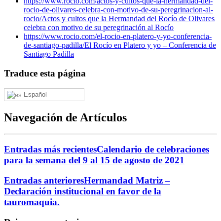
https://www.rocio.com/actos-y-cultos-que-la-hermandad-del-
rocio-de-olivares-celebra-con-motivo-de-su-peregrinacion-al-
rocio/
Actos y cultos que la Hermandad del Rocío de Olivares
celebra con motivo de su peregrinación al Rocío
https://www.rocio.com/el-rocio-en-platero-y-yo-conferencia-
de-santiago-padilla/
El Rocío en Platero y yo – Conferencia de
Santiago Padilla
Traduce esta página
Español
Navegación de Artículos
Entradas más recientes
Calendario de celebraciones
para la semana del 9 al 15 de agosto de 2021
Entradas anteriores
Hermandad Matriz –
Declaración institucional en favor de la
tauromaquia.