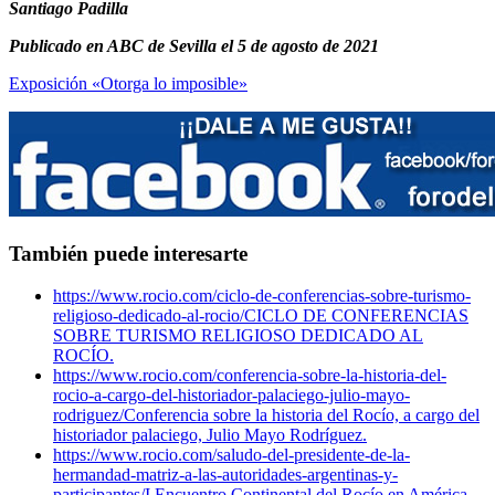
Santiago Padilla
Publicado en ABC de Sevilla el 5 de agosto de 2021
Exposición «Otorga lo imposible»
También puede interesarte
https://www.rocio.com/ciclo-de-conferencias-sobre-turismo-
religioso-dedicado-al-rocio/
CICLO DE CONFERENCIAS
SOBRE TURISMO RELIGIOSO DEDICADO AL
ROCÍO.
https://www.rocio.com/conferencia-sobre-la-historia-del-
rocio-a-cargo-del-historiador-palaciego-julio-mayo-
rodriguez/
Conferencia sobre la historia del Rocío, a cargo del
historiador palaciego, Julio Mayo Rodríguez.
https://www.rocio.com/saludo-del-presidente-de-la-
hermandad-matriz-a-las-autoridades-argentinas-y-
participantes/
I Encuentro Continental del Rocío en América –