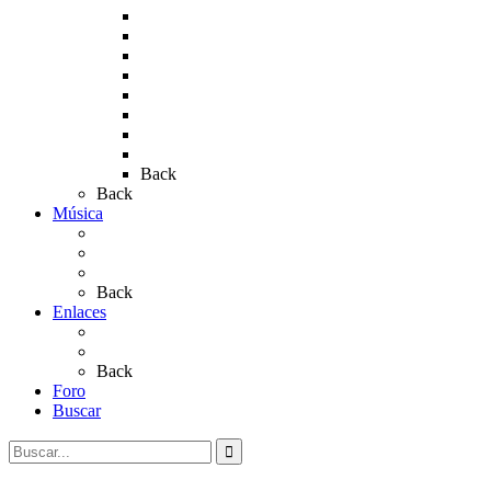
Rocío 2012
Rocío 2013
Rocío 2017
Rocio 2015
Rocío 2018
Rocío 2019
Rocío 2022
Rocío 2023
Back
Back
Música
Sevillanas
Salves a La Virgen del Rocío
Videos
Back
Enlaces
Al Rocío
Coros Rocieros
Back
Foro
Buscar