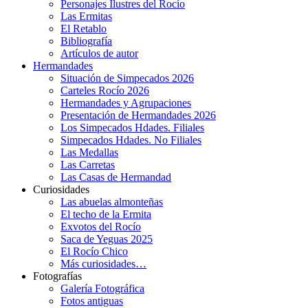
Personajes Ilustres del Rocío
Las Ermitas
El Retablo
Bibliografía
Artículos de autor
Hermandades
Situación de Simpecados 2026
Carteles Rocío 2026
Hermandades y Agrupaciones
Presentación de Hermandades 2026
Los Simpecados Hdades. Filiales
Simpecados Hdades. No Filiales
Las Medallas
Las Carretas
Las Casas de Hermandad
Curiosidades
Las abuelas almonteñas
El techo de la Ermita
Exvotos del Rocío
Saca de Yeguas 2025
El Rocío Chico
Más curiosidades…
Fotografías
Galería Fotográfica
Fotos antiguas