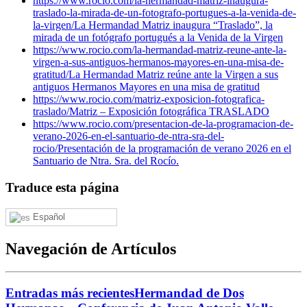
https://www.rocio.com/la-hermandad-matriz-inaugura-
traslado-la-mirada-de-un-fotografo-portugues-a-la-venida-de-
la-virgen/
La Hermandad Matriz inaugura “Traslado”, la
mirada de un fotógrafo portugués a la Venida de la Virgen
https://www.rocio.com/la-hermandad-matriz-reune-ante-la-
virgen-a-sus-antiguos-hermanos-mayores-en-una-misa-de-
gratitud/
La Hermandad Matriz reúne ante la Virgen a sus
antiguos Hermanos Mayores en una misa de gratitud
https://www.rocio.com/matriz-exposicion-fotografica-
traslado/
Matriz – Exposición fotográfica TRASLADO
https://www.rocio.com/presentacion-de-la-programacion-de-
verano-2026-en-el-santuario-de-ntra-sra-del-
rocio/
Presentación de la programación de verano 2026 en el
Santuario de Ntra. Sra. del Rocío.
Traduce esta página
Español
Navegación de Artículos
Entradas más recientes
Hermandad de Dos