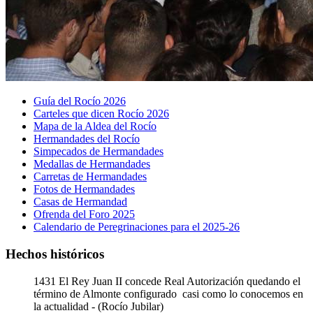
Guía del Rocío 2026
Carteles que dicen Rocío 2026
Mapa de la Aldea del Rocío
Hermandades del Rocío
Simpecados de Hermandades
Medallas de Hermandades
Carretas de Hermandades
Fotos de Hermandades
Casas de Hermandad
Ofrenda del Foro 2025
Calendario de Peregrinaciones para el 2025-26
Hechos históricos
1431
El Rey Juan II concede Real Autorización quedando el
término de Almonte configurado casi como lo conocemos en
la actualidad - (Rocío Jubilar)