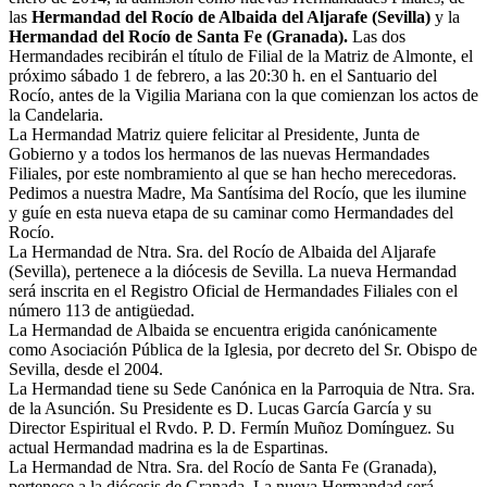
las
Hermandad del Rocío de Albaida del Aljarafe (Sevilla)
y la
El traslado cada siete años
Hermandad del Rocío de Santa Fe (Granada).
Las dos
Hermandades recibirán el título de Filial de la Matriz de Almonte, el
¿Cuales son los actos principales que se celebran en el
próximo sábado 1 de febrero, a las 20:30 h. en el Santuario del
Rocío?
Rocío, antes de la Vigilia Mariana con la que comienzan los actos de
Quiero hacer el camino,¿que tengo que hacer?
la Candelaria.
La Hermandad Matriz quiere felicitar al Presidente, Junta de
En el Rocío, ¿dónde me alojo?
Gobierno y a todos los hermanos de las nuevas Hermandades
Filiales, por este nombramiento al que se han hecho merecedoras.
Pedimos a nuestra Madre, Ma Santísima del Rocío, que les ilumine
y guíe en esta nueva etapa de su caminar como Hermandades del
Rocío.
La Hermandad de Ntra. Sra. del Rocío de Albaida del Aljarafe
(Sevilla), pertenece a la diócesis de Sevilla. La nueva Hermandad
será inscrita en el Registro Oficial de Hermandades Filiales con el
número 113 de antigüedad.
La Hermandad de Albaida se encuentra erigida canónicamente
como Asociación Pública de la Iglesia, por decreto del Sr. Obispo de
Sevilla, desde el 2004.
La Hermandad tiene su Sede Canónica en la Parroquia de Ntra. Sra.
de la Asunción. Su Presidente es D. Lucas García García y su
Director Espiritual el Rvdo. P. D. Fermín Muñoz Domínguez. Su
actual Hermandad madrina es la de Espartinas.
La Hermandad de Ntra. Sra. del Rocío de Santa Fe (Granada),
pertenece a la diócesis de Granada. La nueva Hermandad será