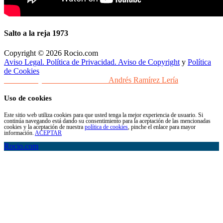
Salto a la reja 1973
Copyright © 2026 Rocio.com
Aviso Legal. Política de Privacidad. Aviso de Copyright
y
Política
de Cookies
Desarrollo y Diseño Web Sevilla
Andrés Ramírez Lería
Uso de cookies
Este sitio web utiliza cookies para que usted tenga la mejor experiencia de usuario. Si
continúa navegando está dando su consentimiento para la aceptación de las mencionadas
cookies y la aceptación de nuestra
política de cookies
, pinche el enlace para mayor
información.
ACEPTAR
Rocio.com