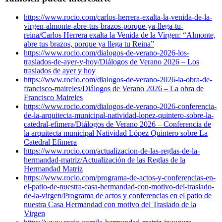
https://www.rocio.com/carlos-herrera-exalta-la-venida-de-la-
virgen-almonte-abre-tus-brazos-porque-ya-llega-tu-
reina/
Carlos Herrera exalta la Venida de la Virgen: “Almonte,
abre tus brazos, porque ya llega tu Reina”
https://www.rocio.com/dialogos-de-verano-2026-los-
traslados-de-ayer-y-hoy/
Diálogos de Verano 2026 – Los
traslados de ayer y hoy
https://www.rocio.com/dialogos-de-verano-2026-la-obra-de-
francisco-maireles/
Diálogos de Verano 2026 – La obra de
Francisco Maireles
https://www.rocio.com/dialogos-de-verano-2026-conferencia-
de-la-arquitecta-municipal-natividad-lopez-quintero-sobre-la-
catedral-efimera/
Diálogos de Verano 2026 – Conferencia de
la arquitecta municipal Natividad López Quintero sobre La
Catedral Efímera
https://www.rocio.com/actualizacion-de-las-reglas-de-la-
hermandad-matriz/
Actualización de las Reglas de la
Hermandad Matriz
https://www.rocio.com/programa-de-actos-y-conferencias-en-
el-patio-de-nuestra-casa-hermandad-con-motivo-del-traslado-
de-la-virgen/
Programa de actos y conferencias en el patio de
nuestra Casa Hermandad con motivo del Traslado de la
Virgen