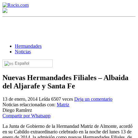
Hermandades
Noticias
Español
¡Bienvenido! Soy el asistente virtual de rocio.com.
Nuevas Hermandades Filiales – Albaida
¿En qué puedo ayudarte?
del Aljarafe y Santa Fe
13 de enero, 2014
Leída 6507 veces
Deja un comentario
Historia de la Virgen del Rocío
Noticias relaccionadas con:
Matriz
Diego Ramírez
¿Cuándo es la romería del Rocío?
Compartir por Whatsapp
¿Cuántas hermandades participan en la romería?
La Junta de Gobierno de la Hermandad Matriz de Almonte, acordó
en su Cabildo extraordinario celebrado en la noche del lunes 13 de
¿Cuándo se construyó la primera ermita?
enero de 2014, la admisión como nuevas Hermandades Filiales, de