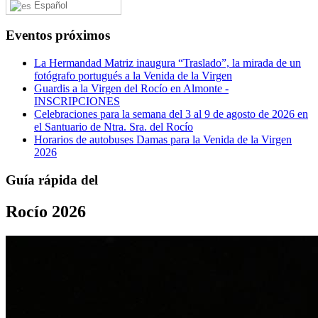
Español
Eventos próximos
La Hermandad Matriz inaugura “Traslado”, la mirada de un
fotógrafo portugués a la Venida de la Virgen
Guardis a la Virgen del Rocío en Almonte -
INSCRIPCIONES
Celebraciones para la semana del 3 al 9 de agosto de 2026 en
el Santuario de Ntra. Sra. del Rocío
Horarios de autobuses Damas para la Venida de la Virgen
2026
Guía rápida del
Rocío 2026