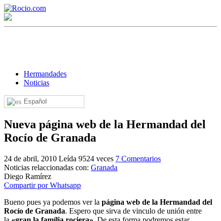
Hermandades
Noticias
Español
¡Bienvenido! Soy el asistente virtual de rocio.com.
Nueva página web de la Hermandad del
¿En qué puedo ayudarte?
Rocío de Granada
24 de abril, 2010
Leída 9524 veces
7 Comentarios
Historia de la Virgen del Rocío
Noticias relaccionadas con:
Granada
Diego Ramírez
¿Cuándo es la romería del Rocío?
Compartir por Whatsapp
¿Cuántas hermandades participan en la romería?
Bueno pues ya podemos ver la
página web de la Hermandad del
Rocío de Granada
. Espero que sirva de vinculo de unión entre
¿Cuándo se construyó la primera ermita?
la
«gran la família rociera»
. De esta forma podremos estar