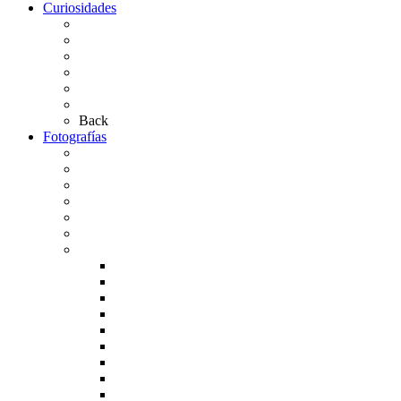
Curiosidades
Las abuelas almonteñas
El techo de la Ermita
Exvotos del Rocío
Saca de Yeguas 2025
El Rocío Chico
Más curiosidades…
Back
Fotografías
Galería Fotográfica
Fotos antiguas
Fotos de Las Carretas
Fotos de la Virgen
La Virgen en el Simpecado
Carteles del Rocío
Fotos de la romería
Rocío 2005
Rocío 2006
Rocío 2007
Rocío 2008
Rocío 2009
Rocío 2010
Rocío 2011
Rocío 2012
Rocío 2013