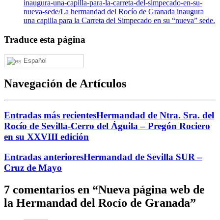
inaugura-una-capilla-para-la-carreta-del-simpecado-en-su-
nueva-sede/
La hermandad del Rocío de Granada inaugura
una capilla para la Carreta del Simpecado en su “nueva” sede.
Traduce esta página
Español
Navegación de Artículos
Entradas más recientes
Hermandad de Ntra. Sra. del
Rocío de Sevilla-Cerro del Águila – Pregón Rociero
en su XXVIII edición
Entradas anteriores
Hermandad de Sevilla SUR –
Cruz de Mayo
7 comentarios en “
Nueva página web de
la Hermandad del Rocío de Granada
”