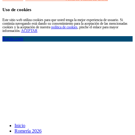
Uso de cookies
Este sitio web utiliza cookies para que usted tenga la mejor experiencia de usuario. Si
continúa navegando está dando su consentimiento para la aceptación de las mencionadas
cookies y la aceptación de nuestra
política de cookies
, pinche el enlace para mayor
información.
ACEPTAR
Rocio.com
Inicio
Romería 2026