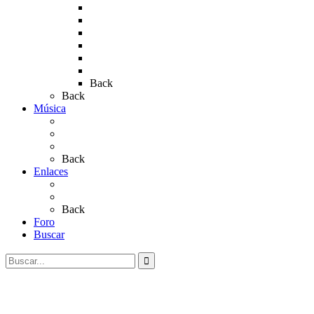
Rocío 2017
Rocio 2015
Rocío 2018
Rocío 2019
Rocío 2022
Rocío 2023
Back
Back
Música
Sevillanas
Salves a La Virgen del Rocío
Videos
Back
Enlaces
Al Rocío
Coros Rocieros
Back
Foro
Buscar