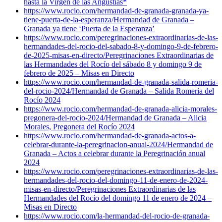
hasta la Virgen de las Angustias*
https://www.rocio.com/hermandad-de-granada-granada-ya-
tiene-puerta-de-la-esperanza/
Hermandad de Granada –
Granada ya tiene ‘Puerta de la Esperanza’
https://www.rocio.com/peregrinaciones-extraordinarias-de-las-
hermandades-del-rocio-del-sabado-8-y-domingo-9-de-febrero-
de-2025-misas-en-directo/
Peregrinaciones Extraordinarias de
las Hermandades del Rocío del sábado 8 y domingo 9 de
febrero de 2025 – Misas en Directo
https://www.rocio.com/hermandad-de-granada-salida-romeria-
del-rocio-2024/
Hermandad de Granada – Salida Romería del
Rocío 2024
https://www.rocio.com/hermandad-de-granada-alicia-morales-
pregonera-del-rocio-2024/
Hermandad de Granada – Alicia
Morales, Pregonera del Rocío 2024
https://www.rocio.com/hermandad-de-granada-actos-a-
celebrar-durante-la-peregrinacion-anual-2024/
Hermandad de
Granada – Actos a celebrar durante la Peregrinación anual
2024
https://www.rocio.com/peregrinaciones-extraordinarias-de-las-
hermandades-del-rocio-del-domingo-11-de-enero-de-2024-
misas-en-directo/
Peregrinaciones Extraordinarias de las
Hermandades del Rocío del domingo 11 de enero de 2024 –
Misas en Directo
https://www.rocio.com/la-hermandad-del-rocio-de-granada-