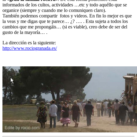
informados de los cultos, actividades …etc y todo aquéllo que se
El traslado cada siete años
organice (siempre y cuando me lo comuniquen claro).
También podemos compartir fotos y videos. En fin lo mejor es que
¿Cuales son los actos principales que se celebran en el
la veas y me digas que te parece… ¿? …. . Esta sujeta a todos los
Rocío?
cambios que me propongáis… (si es viable), creo debe de ser del
Quiero hacer el camino,¿que tengo que hacer?
gusto de la mayoría… .
En el Rocío, ¿dónde me alojo?
La dirección es la siguiente:
http://www.rociogranada.es/