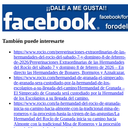
También puede interesarte
https://www.rocio.com/peregrinaciones-extraordinarias-de-las-
hermandades-del-rocio-del-sabado-7-y-domingo-8-de-febrero-
de-2026/
Peregrinaciones Extraordinarias de las Hermandades
del Rocío del sábado 7 y domingo 8 de febrero de 2026 – En
directo las Hermandades de Bonares, Bormujos y Aznalcazar.
https://www.rocio.com/hermandad-de-granada-el-simpecado-
de-granada-sera-custodiado-por-la-hermandad-de-los-
escolapios-a-su-llegada-del-camino/
Hermandad de Granada –
El Simpecado de Granada será custodiado por la Hermandad
de los Escolapios a su llegada del camino.
https://www.rocio.com/la-hermandad-del-rocio-de-granada-
inicia-su-camino-hacia-almonte-con-la-tradicional-misa-de-
romeros-y-la-procesion-hasta-la-virgen-de-las-angustias/
La
Hermandad del Rocío de Granada inicia su camino hacia
Almonte con la tradicional Misa de Romeros y la procesión