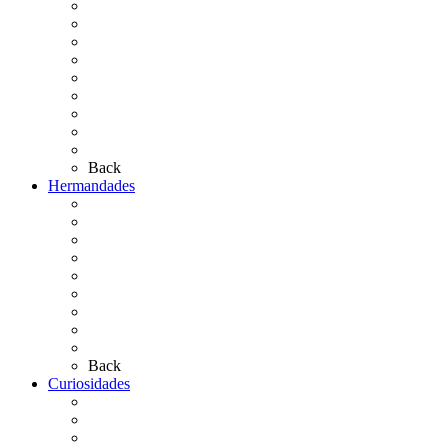
El Rocío Chico
El Traslado
El Camino Europeo
¿Qué sabes del Rocío?
Personajes Ilustres del Rocío
Las Ermitas
El Retablo
Bibliografía
Artículos de autor
Back
Hermandades
Situación de Simpecados 2026
Carteles Rocío 2026
Hermandades y Agrupaciones
Presentación de Hermandades 2026
Los Simpecados Hdades. Filiales
Simpecados Hdades. No Filiales
Las Medallas
Las Carretas
Las Casas de Hermandad
Back
Curiosidades
Las abuelas almonteñas
El techo de la Ermita
Exvotos del Rocío