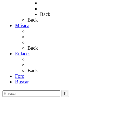
Rocío 2022
Rocío 2023
Back
Back
Música
Sevillanas
Salves a La Virgen del Rocío
Videos
Back
Enlaces
Al Rocío
Coros Rocieros
Back
Foro
Buscar