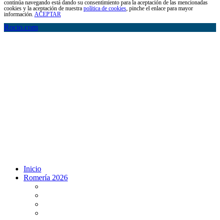
continúa navegando está dando su consentimiento para la aceptación de las mencionadas
cookies y la aceptación de nuestra
política de cookies
, pinche el enlace para mayor
información.
ACEPTAR
Rocio.com
Inicio
Romería 2026
Programa Romería 2026
Salto de la reja 2026
Salida y Entrada de la Virgen 2026
Presentación Hdades EN DIRECTO