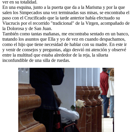
ver en su totalidad.
El traslado cada siete años
En una esquina, junto a la puerta que da a la Marisma y por la que
salen los Simpecados una vez terminadas sus misas, se encontraba el
¿Cuales son los actos principales que se celebran en el
paso con el Crucificado que la tarde anterior había efectuado su
Rocío?
Viacrucis por el recorrido "tradicional" de la Virgen, acompañado de
la Dolorosa y de San Juan.
Quiero hacer el camino,¿que tengo que hacer?
También como tantas mañanas, me encontraba sentado en un banco,
tratando los asuntos que Ella y yo de vez en cuando despachamos,
En el Rocío, ¿dónde me alojo?
como el hijo que tiene necesidad de hablar con su madre. En este ir
y venir de consejos y preguntas, algo desvió mi atención y observé
entre la multitud que estaba alrededor de la reja, la silueta
inconfundible de una silla de ruedas.