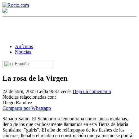
Artículos
Noticias
Español
¡Bienvenido! Soy el asistente virtual de rocio.com.
La rosa de la Virgen
¿En qué puedo ayudarte?
22 de abril, 2005
Leída 9637 veces
Deja un comentario
Noticias relaccionadas con:
Historia de la Virgen del Rocío
Diego Ramírez
Compartir por Whatsapp
¿Cuándo es la romería del Rocío?
Sábado Santo. El Santuario se encontraba como tantas mañanas,
¿Cuántas hermandades participan en la romería?
lleno de los que cariñosamente llamamos en esta Tierra de María
Santísima, "guiris". El alba de relámpagos de los flashes de las
¿Cuándo se construyó la primera ermita?
cámaras, llenaba el retablo en construcción que ya mismo se podrá