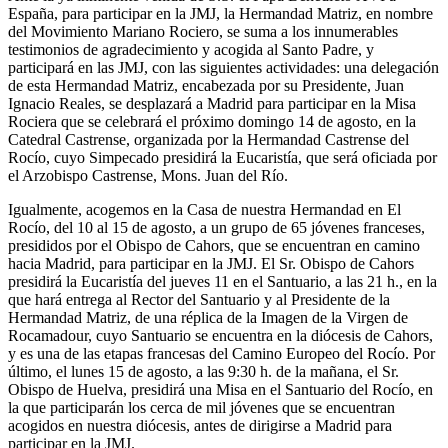
España, para participar en la JMJ, la Hermandad Matriz, en nombre
El traslado cada siete años
del Movimiento Mariano Rociero, se suma a los innumerables
testimonios de agradecimiento y acogida al Santo Padre, y
¿Cuales son los actos principales que se celebran en el
participará en las JMJ, con las siguientes actividades: una delegación
Rocío?
de esta Hermandad Matriz, encabezada por su Presidente, Juan
Quiero hacer el camino,¿que tengo que hacer?
Ignacio Reales, se desplazará a Madrid para participar en la Misa
Rociera que se celebrará el próximo domingo 14 de agosto, en la
En el Rocío, ¿dónde me alojo?
Catedral Castrense, organizada por la Hermandad Castrense del
Rocío, cuyo Simpecado presidirá la Eucaristía, que será oficiada por
el Arzobispo Castrense, Mons. Juan del Río.
Igualmente, acogemos en la Casa de nuestra Hermandad en El
Rocío, del 10 al 15 de agosto, a un grupo de 65 jóvenes franceses,
presididos por el Obispo de Cahors, que se encuentran en camino
hacia Madrid, para participar en la JMJ. El Sr. Obispo de Cahors
presidirá la Eucaristía del jueves 11 en el Santuario, a las 21 h., en la
que hará entrega al Rector del Santuario y al Presidente de la
Hermandad Matriz, de una réplica de la Imagen de la Virgen de
Rocamadour, cuyo Santuario se encuentra en la diócesis de Cahors,
y es una de las etapas francesas del Camino Europeo del Rocío. Por
último, el lunes 15 de agosto, a las 9:30 h. de la mañana, el Sr.
Obispo de Huelva, presidirá una Misa en el Santuario del Rocío, en
la que participarán los cerca de mil jóvenes que se encuentran
acogidos en nuestra diócesis, antes de dirigirse a Madrid para
participar en la JMJ.