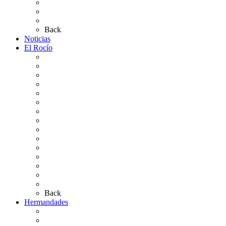
Plano de la Aldea
Planos de los caminos
Preguntas frecuentes
Back
Noticias
El Rocío
Qué es el Rocío
La Leyenda
Ir al Rocío
La Virgen del Rocío
La Coronación
Cronología
El Rocío Chico
El Traslado
El Camino Europeo
¿Qué sabes del Rocío?
Personajes Ilustres del Rocío
Las Ermitas
El Retablo
Bibliografía
Artículos de autor
Back
Hermandades
Situación de Simpecados 2026
Carteles Rocío 2026