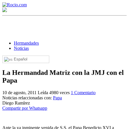
Hermandades
Noticias
Español
¡Bienvenido! Soy el asistente virtual de rocio.com.
La Hermandad Matriz con la JMJ con el
¿En qué puedo ayudarte?
Papa
10 de agosto, 2011
Leída 4980 veces
1 Comentario
Historia de la Virgen del Rocío
Noticias relaccionadas con:
Papa
Diego Ramírez
¿Cuándo es la romería del Rocío?
Compartir por Whatsapp
¿Cuántas hermandades participan en la romería?
¿Cuándo se construyó la primera ermita?
Ante la ya inminente venida de S.S. el Papa Benedicto XVI a