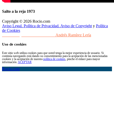
Salto a la reja 1973
Copyright © 2026 Rocio.com
Aviso Legal. Política de Privacidad. Aviso de Copyright
y
Política
de Cookies
Desarrollo y Diseño Web Sevilla
Andrés Ramírez Lería
Uso de cookies
Este sitio web utiliza cookies para que usted tenga la mejor experiencia de usuario. Si
continúa navegando está dando su consentimiento para la aceptación de las mencionadas
cookies y la aceptación de nuestra
política de cookies
, pinche el enlace para mayor
información.
ACEPTAR
Rocio.com