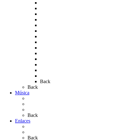
Rocío 2006
Rocío 2007
Rocío 2008
Rocío 2009
Rocío 2010
Rocío 2011
Rocío 2012
Rocío 2013
Rocío 2017
Rocio 2015
Rocío 2018
Rocío 2019
Rocío 2022
Rocío 2023
Back
Back
Música
Sevillanas
Salves a La Virgen del Rocío
Videos
Back
Enlaces
Al Rocío
Coros Rocieros
Back