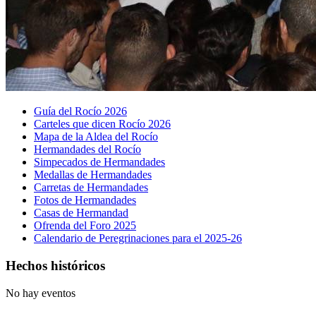
Guía del Rocío 2026
Carteles que dicen Rocío 2026
Mapa de la Aldea del Rocío
Hermandades del Rocío
Simpecados de Hermandades
Medallas de Hermandades
Carretas de Hermandades
Fotos de Hermandades
Casas de Hermandad
Ofrenda del Foro 2025
Calendario de Peregrinaciones para el 2025-26
Hechos históricos
No hay eventos