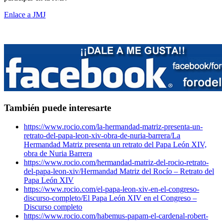
Enlace a JMJ
También puede interesarte
https://www.rocio.com/la-hermandad-matriz-presenta-un-
retrato-del-papa-leon-xiv-obra-de-nuria-barrera/
La
Hermandad Matriz presenta un retrato del Papa León XIV,
obra de Nuria Barrera
https://www.rocio.com/hermandad-matriz-del-rocio-retrato-
del-papa-leon-xiv/
Hermandad Matriz del Rocío – Retrato del
Papa León XIV
https://www.rocio.com/el-papa-leon-xiv-en-el-congreso-
discurso-completo/
El Papa León XIV en el Congreso –
Discurso completo
https://www.rocio.com/habemus-papam-el-cardenal-robert-