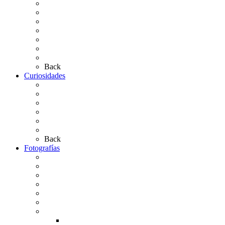
Hermandades y Agrupaciones
Presentación de Hermandades 2026
Los Simpecados Hdades. Filiales
Simpecados Hdades. No Filiales
Las Medallas
Las Carretas
Las Casas de Hermandad
Back
Curiosidades
Las abuelas almonteñas
El techo de la Ermita
Exvotos del Rocío
Saca de Yeguas 2025
El Rocío Chico
Más curiosidades…
Back
Fotografías
Galería Fotográfica
Fotos antiguas
Fotos de Las Carretas
Fotos de la Virgen
La Virgen en el Simpecado
Carteles del Rocío
Fotos de la romería
Rocío 2005