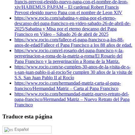
francis-prevost-elegido-nuevo-papa-con-el-nombre-de-leon-
xiv/
HABEMUS PAPAM – El cardenal Robert Francis
Prevost elegido nuevo Papa con el nombre de Leon XIV
https://www.rocio.com/sabatina-y-misa-por-el-eterno-
descanso-del-papa-francisco-en-video-sabado-26-de-abril-de-
2025/
Sabatina y Misa por el eterno descanso del Papa
Francisco en Vídeo – Sábado 26 de abril de 2025
https://www.rocio.com/fallece-el-papa-francisco-a-los-88-
anos-de-edad/
Fallece el Papa Francisco a los 88 años de edad.
https://www.rocio.com/el-rosario-del-papa-francisco-y-la-
peregrinacion-a-roma-de-la-matriz-a-roma/
El Rosario del
Papa Francisco y la peregrinación a Roma de la Matriz.
https://www.rocio.com/se-cumplen-30-anos-de-la-visita-de-s-
s-san-juan-pablo-ii-al-rocio/
Se cumplen 30 años de la visita de
S.S. San Juan Pablo II al Rocío
https://www.rocio.com/hermandad-matriz-carta-al-papa-
francisco/
Hermandad Matriz – Carta al Papa Francisco
https://www.rocio.com/hermandad-matriz-nuevo-retrato-del-
papa-francisco/
Hermandad Matriz – Nuevo Retrato del Papa
Francisco
Traduce esta página
Español