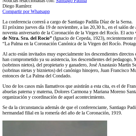
Noticias relaccionadas con:
Santiago Padilla
Diego Ramírez
Compartir por Whatsapp
La conferencia correrá a cargo de Santiago Padilla Díaz de la Serna.
El próximo jueves día 19 de noviembre, a las 20,30 h., en el salón 
noventa aniversario de la Coronación de la Virgen del Rocío. El acto
de Ntra. Sra. del Rocío”
(Ignacio de Cepeda, 1923), recientemente re
“La Palma en la Coronación Canónica de la Virgen del Rocío. Protagon
Al acto están invitados muy especialmente los descendientes directos d
han comprometido ya su asistencia, los descendientes del pedagogo, M
(sobrinos nietos), del propietario y ganadero, José Anastasio Martín 
(sobrinas nietas y biznietos) del canónigo hinojero, Juan Francisco M
entonces de La Palma del Condado.
Uno de los casos más llamativos que asistirán a esta cita, es el de Fr
abuelas paterna y materna, Dolores Carmona y Mariana Moreno Santa 
organización y coordinación de aquel acontecimiento.
Se da la circunstancia además de que el conferenciante, Santiago Pa
hermandad filial en la romería del año de la Coronación, 1919.