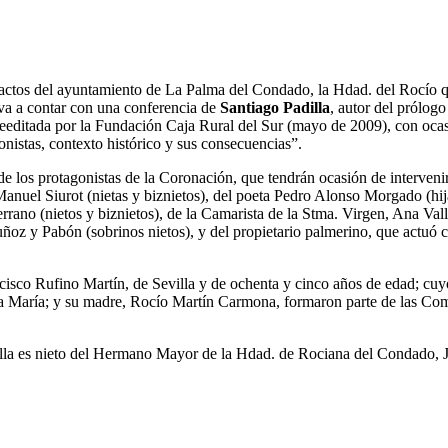
de actos del ayuntamiento de La Palma del Condado, la Hdad. del Rocío
 va a contar con una conferencia de
Santiago Padilla
, autor del prólogo
editada por la Fundación Caja Rural del Sur (mayo de 2009), con ocasió
istas, contexto histórico y sus consecuencias”.
e los protagonistas de la Coronación, que tendrán ocasión de intervenir 
anuel Siurot (nietas y biznietos), del poeta Pedro Alonso Morgado (hij
Serrano (nietos y biznietos), de la Camarista de la Stma. Virgen, Ana Va
uñoz y Pabón (sobrinos nietos), y del propietario palmerino, que actuó
ancisco Rufino Martín, de Sevilla y de ochenta y cinco años de edad; cuy
María; y su madre, Rocío Martín Carmona, formaron parte de las Comis
dilla es nieto del Hermano Mayor de la Hdad. de Rociana del Condado, 