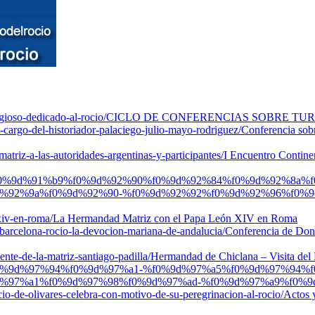
gioso-dedicado-al-rocio/
CICLO DE CONFERENCIAS SOBRE TUR
a-cargo-del-historiador-palaciego-julio-mayo-rodriguez/
Conferencia sobr
triz-a-las-autoridades-argentinas-y-participantes/
I Encuentro Contine
d-%f0%9d%91%b9%f0%9d%92%90%f0%9d%92%84%f0%9d%92%8a%
%92%9a%f0%9d%92%90-%f0%9d%92%92%f0%9d%92%96%f0%9
xiv-en-roma/
La Hermandad Matriz con el Papa León XIV en Roma
barcelona-rocio-la-devocion-mariana-de-andalucia/
Conferencia de Don 
nte-de-la-matriz-santiago-padilla/
Hermandad de Chiclana – Visita del P
8%f0%9d%97%94%f0%9d%97%a1-%f0%9d%97%a5%f0%9d%97%94%
%97%a1%f0%9d%97%98%f0%9d%97%ad-%f0%9d%97%a9%f0%9
io-de-olivares-celebra-con-motivo-de-su-peregrinacion-al-rocio/
Actos 