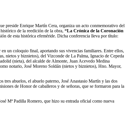
 que preside Enrique Martín Cera, organiza un acto conmemorativo del
 histórico de la reedición de la obra,
“La Crónica de la Coronación
n de esta histórica efeméride. Dicha conferencia lleva por título:
en un coloquio final, aportando sus vivencias familiares. Entre ellos,
as, nietos y biznietos), del Vizconde de La Palma, Ignacio de Cepeda
lladolid (nieta), del alcalde de Almonte, Juan Acevedo Medina
 como notario, José Moreno Soldán (nietos y biznietos), Hno. Mayor,
os tres abuelos, el abuelo paterno, José Anastasio Martín y las dos
iones de Honor de caballeros y de señoras, que se formaron para la
José Mª Padilla Romero, que hizo su entrada oficial como nueva