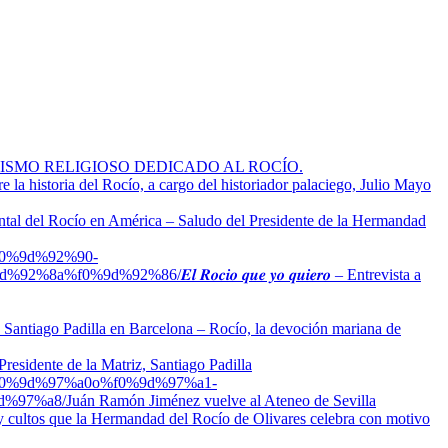
ISMO RELIGIOSO DEDICADO AL ROCÍO.
e la historia del Rocío, a cargo del historiador palaciego, Julio Mayo
ntal del Rocío en América – Saludo del Presidente de la Hermandad
f0%9d%92%90-
d%92%8a%f0%9d%92%86/
𝑬𝒍 𝑹𝒐𝒄𝒊𝒐 𝒒𝒖𝒆 𝒚𝒐 𝒒𝒖𝒊𝒆𝒓𝒐 – Entrevista a
Santiago Padilla en Barcelona – Rocío, la devoción mariana de
residente de la Matriz, Santiago Padilla
f0%9d%97%a0o%f0%9d%97%a1-
d%97%a8/
Juán Ramón Jiménez vuelve al Ateneo de Sevilla
y cultos que la Hermandad del Rocío de Olivares celebra con motivo