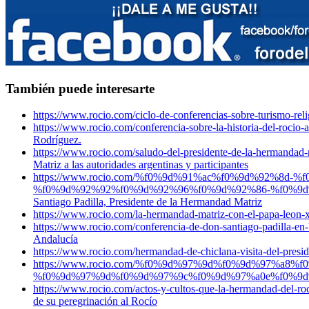
También puede interesarte
https://www.rocio.com/ciclo-de-conferencias-sobre-turismo-reli
https://www.rocio.com/conferencia-sobre-la-historia-del-rocio-
Rodríguez.
https://www.rocio.com/saludo-del-presidente-de-la-hermandad-ma
Matriz a las autoridades argentinas y participantes
https://www.rocio.com/%f0%9d%91%ac%f0%9d%92%8
%f0%9d%92%92%f0%9d%92%96%f0%9d%92%86-%f0%9d
Santiago Padilla, Presidente de la Hermandad Matriz
https://www.rocio.com/la-hermandad-matriz-con-el-papa-leon-
https://www.rocio.com/conferencia-de-don-santiago-padilla-en-
Andalucía
https://www.rocio.com/hermandad-de-chiclana-visita-del-preside
https://www.rocio.com/%f0%9d%97%9d%f0%9d%97%a
%f0%9d%97%9d%f0%9d%97%9c%f0%9d%97%a0e%f0%9d
https://www.rocio.com/actos-y-cultos-que-la-hermandad-del-roc
de su peregrinación al Rocío