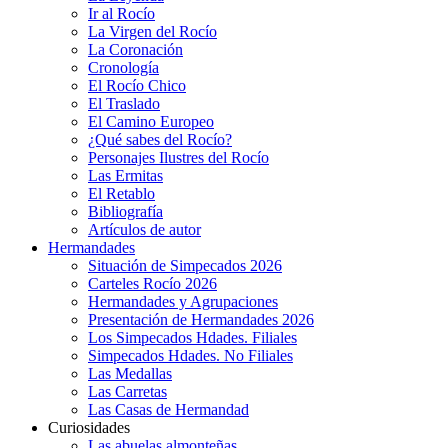
Ir al Rocío
La Virgen del Rocío
La Coronación
Cronología
El Rocío Chico
El Traslado
El Camino Europeo
¿Qué sabes del Rocío?
Personajes Ilustres del Rocío
Las Ermitas
El Retablo
Bibliografía
Artículos de autor
Hermandades
Situación de Simpecados 2026
Carteles Rocío 2026
Hermandades y Agrupaciones
Presentación de Hermandades 2026
Los Simpecados Hdades. Filiales
Simpecados Hdades. No Filiales
Las Medallas
Las Carretas
Las Casas de Hermandad
Curiosidades
Las abuelas almonteñas