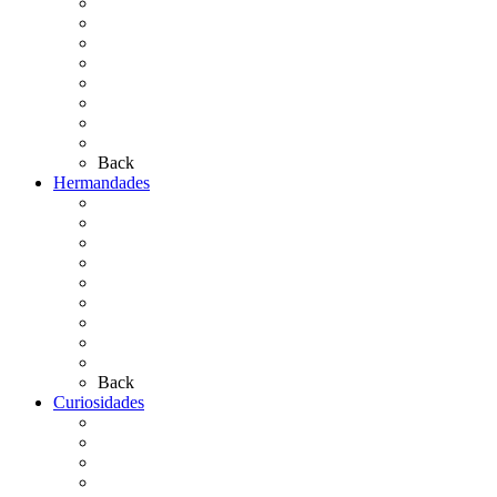
El Traslado
El Camino Europeo
¿Qué sabes del Rocío?
Personajes Ilustres del Rocío
Las Ermitas
El Retablo
Bibliografía
Artículos de autor
Back
Hermandades
Situación de Simpecados 2026
Carteles Rocío 2026
Hermandades y Agrupaciones
Presentación de Hermandades 2026
Los Simpecados Hdades. Filiales
Simpecados Hdades. No Filiales
Las Medallas
Las Carretas
Las Casas de Hermandad
Back
Curiosidades
Las abuelas almonteñas
El techo de la Ermita
Exvotos del Rocío
Saca de Yeguas 2025