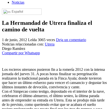
Noticias
El traslado cada siete años
Español
¿Cuales son los actos principales que se celebran en el
Rocío?
La Hermandad de Utrera finaliza el
Quiero hacer el camino,¿que tengo que hacer?
camino de vuelta
En el Rocío, ¿dónde me alojo?
1 de junio, 2012
Leída 3065 veces
Deja un comentario
Noticias relaccionadas con:
Utrera
Diego Ramírez
Compartir por Whatsapp
Los rocieros utreranos pusieron fin a la romería 2012 con la intensa
jornada del jueves 31. A pocas horas finalizar su peregrinación
realizaron la tradicional parada en la Finca Ayala; donde tuvieron
que hacer un último esfuerzo para vencer el cansancio y degustar los
últimos instantes de devoción, convivencia y cante.
Con el Simpecao como testigo, depositado en el interior de la nave,
celebraron el último almuerzo, el último sesteo, la última parada
antes de emprender su entrada en Utrera. Esta se produjo más tarde
de lo previsto, como queriendo evitar que se acabara el sueño
rociero prolongando esa recata final que los trae de regreso a casa