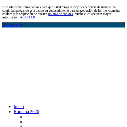
Este sitio web utiliza cookies para que usted tenga la mejor experiencia de usuario. Si
continúa navegando está dando su consentimiento para la aceptación de las mencionadas
cookies y la aceptación de nuestra
política de cookies
, pinche el enlace para mayor
información.
ACEPTAR
Rocio.com
Inicio
Romería 2026
Programa Romería 2026
Salto de la reja 2026
Salida y Entrada de la Virgen 2026