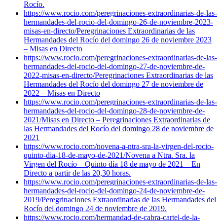
Rocío.
https://www.rocio.com/peregrinaciones-extraordinarias-de-las-
hermandades-del-rocio-del-domingo-26-de-noviembre-2023-
misas-en-directo/
Peregrinaciones Extraordinarias de las
Hermandades del Rocío del domingo 26 de noviembre 2023
– Misas en Directo
https://www.rocio.com/peregrinaciones-extraordinarias-de-las-
hermandades-del-rocio-del-domingo-27-de-noviembre-de-
2022-misas-en-directo/
Peregrinaciones Extraordinarias de las
Hermandades del Rocío del domingo 27 de noviembre de
2022 – Misas en Directo
https://www.rocio.com/peregrinaciones-extraordinarias-de-las-
hermandades-del-rocio-del-domingo-28-de-noviembre-de-
2021/
Misas en Directo – Peregrinaciones Extraordinarias de
las Hermandades del Rocío del domingo 28 de noviembre de
2021
https://www.rocio.com/novena-a-ntra-sra-la-virgen-del-rocio-
quinto-dia-18-de-mayo-de-2021/
Novena a Ntra. Sra. la
Virgen del Rocío – Quinto día 18 de mayo de 2021 – En
Directo a partir de las 20,30 horas.
https://www.rocio.com/peregrinaciones-extraordinarias-de-las-
hermandades-del-rocio-del-domingo-24-de-noviembre-de-
2019/
Peregrinaciones Extraordinarias de las Hermandades del
Rocío del domingo 24 de noviembre de 2019.
https://www.rocio.com/hermandad-de-cabra-cartel-de-la-