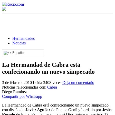
Hermandades
Noticias
Español
¡Bienvenido! Soy el asistente virtual de rocio.com.
La Hermandad de Cabra está
¿En qué puedo ayudarte?
confecionando un nuevo simpecado
3 de febrero, 2010
Leída 3408 veces
Deja un comentario
Historia de la Virgen del Rocío
Noticias relaccionadas con:
Cabra
Diego Ramírez
¿Cuándo es la romería del Rocío?
Compartir por Whatsapp
¿Cuántas hermandades participan en la romería?
La Hermandad de Cabra está confecionando un nuevo simpecado,
con diseño de
Javier Aguilar
de Puente Genil y bordado por
Jesús
¿Cuándo se construyó la primera ermita?
Rosado
de Ecija. Es una maravilla y si Dios quiere el próximo 17