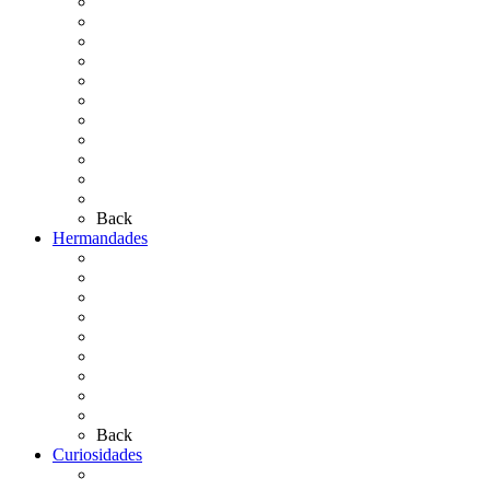
La Coronación
Cronología
El Rocío Chico
El Traslado
El Camino Europeo
¿Qué sabes del Rocío?
Personajes Ilustres del Rocío
Las Ermitas
El Retablo
Bibliografía
Artículos de autor
Back
Hermandades
Situación de Simpecados 2026
Carteles Rocío 2026
Hermandades y Agrupaciones
Presentación de Hermandades 2026
Los Simpecados Hdades. Filiales
Simpecados Hdades. No Filiales
Las Medallas
Las Carretas
Las Casas de Hermandad
Back
Curiosidades
Las abuelas almonteñas