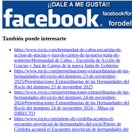
También puede interesarte
https://www.rocio.com/hermandad-de-cabra-eucaristia-de-
accion-de-gracias-y-jura-de-cargos-de-la-nueva-junta-de-
gobierno/
Hermandad de Cabra – Eucaristía de Acción de
Gracias y Jura de Cargos de la nueva Junta de Gobierno
https://www.rocio.com/peregrinaciones-extraordinarias-de-las-
hermandades-del-rocio-del-domingo-23-de-noviembre-
2025/
Peregrinaciones Extraordinarias de las Hermandades del
Rocío del domingo 23 de noviembre 2025
https://www.rocio.com/peregrinaciones-extraordinarias-de-las-
hermandades-del-rocio-del-domingo-24-de-noviembre-
2024/
Peregrinaciones Extraordinarias de las Hermandades del
Rocío del domingo 24 de noviembre 2024 – Misas en
DIRECTO
https://www.rocio.com/priego-de-cordoba-acogera-el-
encuentro-provincial-de-hermandades-del-rocio/
Priego de
Córdoba acogerá el Encuentro provincial de hermandades del