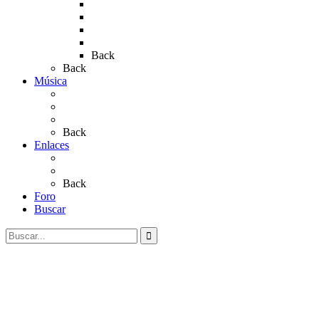
Rocío 2018
Rocío 2019
Rocío 2022
Rocío 2023
Back
Back
Música
Sevillanas
Salves a La Virgen del Rocío
Videos
Back
Enlaces
Al Rocío
Coros Rocieros
Back
Foro
Buscar