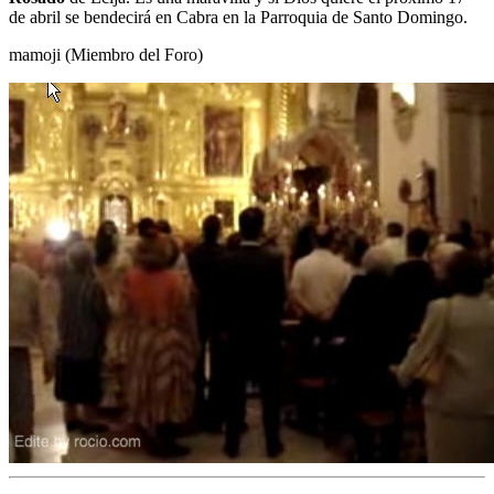
de abril se bendecirá en Cabra en la Parroquia de Santo Domingo.
El traslado cada siete años
mamoji (Miembro del Foro)
¿Cuales son los actos principales que se celebran en el
Rocío?
Quiero hacer el camino,¿que tengo que hacer?
En el Rocío, ¿dónde me alojo?