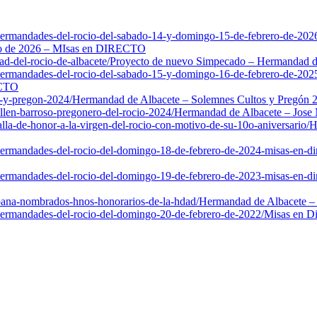
-hermandades-del-rocio-del-sabado-14-y-domingo-15-de-febrero-de-2026
ero de 2026 – MIsas en DIRECTO
-del-rocio-de-albacete/
Proyecto de nuevo Simpecado – Hermandad de
-hermandades-del-rocio-del-sabado-15-y-domingo-16-de-febrero-de-202
ECTO
s-y-pregon-2024/
Hermandad de Albacete – Solemnes Cultos y Pregón 
len-barroso-pregonero-del-rocio-2024/
Hermandad de Albacete – Jose 
la-de-honor-a-la-virgen-del-rocio-con-motivo-de-su-10o-aniversario/
H
-hermandades-del-rocio-del-domingo-18-de-febrero-de-2024-misas-en-di
-hermandades-del-rocio-del-domingo-19-de-febrero-de-2023-misas-en-di
pana-nombrados-hnos-honorarios-de-la-hdad/
Hermandad de Albacete –
-hermandades-del-rocio-del-domingo-20-de-febrero-de-2022/
Misas en Di