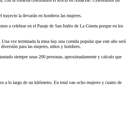
 sí, con la romería celebramos el Rocío en Albacete. Celebramos un
l trayecto la llevarán en hombros las mujeres.
amos a celebrar en el Paraje de San Isidro de La Gineta porque en los
r. Una vez terminada la misa hay una comida popular que este año será
diversión para las mujeres, niños y hombres.
s juntado siempre unas 200 personas, aproximadamente y calculo que
ro a lo largo de un kilómetro. En total van ocho mujeres y cuatro de