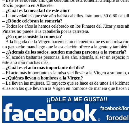
– Este es el noveno año que celebramos esta romería. Siempre la cele
Rocío pequeño en Albacete.
– ¿Cuál es la novedad de este año?
– La novedad es que este año habrá caballos. Irán unos 50 ó 60 caballo
– ¿Dónde celebran la romería?
– Todos los años la hemos celebrado en los Pinares del Júcar y este a
Pinares no puede ir la caballería por la carretera.
–
¿En qué consiste la romería?
– A la llegada de la Virgen hacemos un encuentro que es una misa roc
un gazpacho manchego que la asociación ofrece a la gente y también l
– ¿Además de los socios, acuden muchas personas a la romería?
– Sí, acuden bastantes personas. Este año, además, al ser un espaci
este año irán muchas más.
– ¿Cuál es el acto más importante del día?
– El acto más importante es la misa y el llevar a la Virgen a su punto,
– ¿Quiénes llevan a hombros a la Virgen?
– La llevan las mujeres. El trayecto que se hace es de unos 14 kilóme
ellas son las que llevan a la Virgen en hombros de manera que hacen d