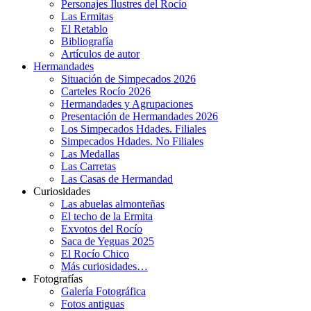
Personajes Ilustres del Rocío
Las Ermitas
El Retablo
Bibliografía
Artículos de autor
Hermandades
Situación de Simpecados 2026
Carteles Rocío 2026
Hermandades y Agrupaciones
Presentación de Hermandades 2026
Los Simpecados Hdades. Filiales
Simpecados Hdades. No Filiales
Las Medallas
Las Carretas
Las Casas de Hermandad
Curiosidades
Las abuelas almonteñas
El techo de la Ermita
Exvotos del Rocío
Saca de Yeguas 2025
El Rocío Chico
Más curiosidades…
Fotografías
Galería Fotográfica
Fotos antiguas