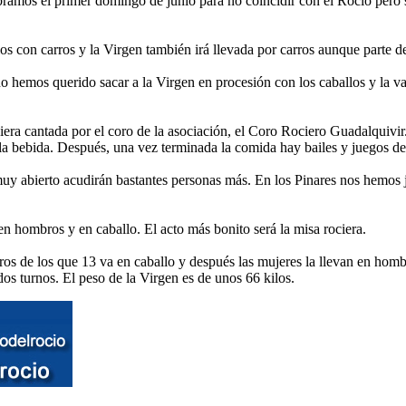
bramos el primer domingo de junio para no coincidir con el Rocío pero
s con carros y la Virgen también irá llevada por carros aunque parte de
ño hemos querido sacar a la Virgen en procesión con los caballos y la v
iera cantada por el coro de la asociación, el Coro Rociero Guadalquivi
a bebida. Después, una vez terminada la comida hay bailes y juegos de 
o muy abierto acudirán bastantes personas más. En los Pinares nos hemo
 en hombros y en caballo. El acto más bonito será la misa rociera.
tros de los que 13 va en caballo y después las mujeres la llevan en homb
os turnos. El peso de la Virgen es de unos 66 kilos.