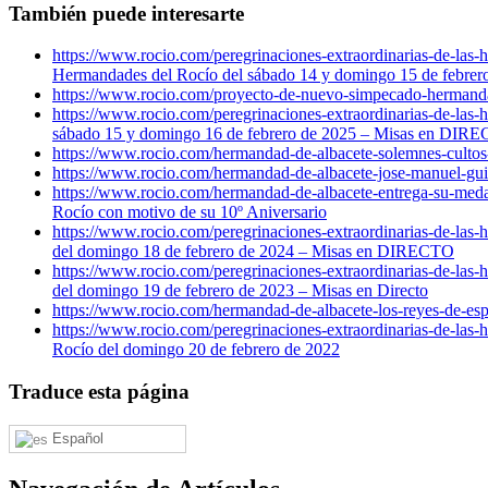
También puede interesarte
https://www.rocio.com/peregrinaciones-extraordinarias-de-las
Hermandades del Rocío del sábado 14 y domingo 15 de febr
https://www.rocio.com/proyecto-de-nuevo-simpecado-hermandad
https://www.rocio.com/peregrinaciones-extraordinarias-de-las
sábado 15 y domingo 16 de febrero de 2025 – Misas en DIR
https://www.rocio.com/hermandad-de-albacete-solemnes-culto
https://www.rocio.com/hermandad-de-albacete-jose-manuel-guil
https://www.rocio.com/hermandad-de-albacete-entrega-su-medal
Rocío con motivo de su 10º Aniversario
https://www.rocio.com/peregrinaciones-extraordinarias-de-las
del domingo 18 de febrero de 2024 – Misas en DIRECTO
https://www.rocio.com/peregrinaciones-extraordinarias-de-las
del domingo 19 de febrero de 2023 – Misas en Directo
https://www.rocio.com/hermandad-de-albacete-los-reyes-de-es
https://www.rocio.com/peregrinaciones-extraordinarias-de-las
Rocío del domingo 20 de febrero de 2022
Traduce esta página
Español