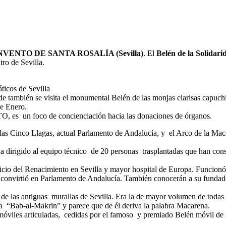
VENTO DE SANTA ROSALÍA (Sevilla)
. El
Belén de la Solidar
ro de Sevilla.
icos de Sevilla
e también se visita el monumental Belén de las monjas clarisas capuch
e Enero.
 foco de concienciación hacia las donaciones de órganos.
 las Cinco Llagas, actual Parlamento de Andalucía, y el Arco de la Maca
a dirigido al equipo técnico de 20 personas trasplantadas que han const
ificio del Renacimiento en Sevilla y mayor hospital de Europa. Funcio
 convirtió en Parlamento de Andalucía. También conocerán a su fundado
e las antiguas murallas de Sevilla. Era la de mayor volumen de todas y 
era “Bab-al-Makrin” y parece que de él deriva la palabra Macarena.
as móviles articuladas, cedidas por el famoso y premiado Belén móvil