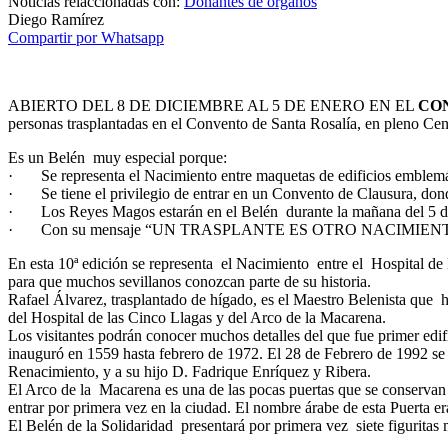
Noticias relaccionadas con:
Donantes de órganos
Diego Ramírez
Compartir por Whatsapp
ABIERTO DEL 8 DE DICIEMBRE AL 5 DE ENERO EN EL
CON
personas trasplantadas en el Convento de Santa Rosalía, en pleno Cent
Es un Belén muy especial porque:
· Se representa el Nacimiento entre maquetas de edificios emblemát
· Se tiene el privilegio de entrar en un Convento de Clausura, dond
· Los Reyes Magos estarán en el Belén durante la mañana del 5 d
· Con su mensaje “UN TRASPLANTE ES OTRO NACIMIENTO, es un
En esta 10ª edición se representa el Nacimiento entre el Hospital de
para que muchos sevillanos conozcan parte de su historia.
Rafael Álvarez, trasplantado de hígado, es el Maestro Belenista que h
del Hospital de las Cinco Llagas y del Arco de la Macarena.
Los visitantes podrán conocer muchos detalles del que fue primer ed
inauguró en 1559 hasta febrero de 1972. El 28 de Febrero de 1992 se
Renacimiento, y a su hijo D. Fadrique Enríquez y Ribera.
El Arco de la Macarena es una de las pocas puertas que se conservan d
entrar por primera vez en la ciudad. El nombre árabe de esta Puerta 
El Belén de la Solidaridad presentará por primera vez siete figurit