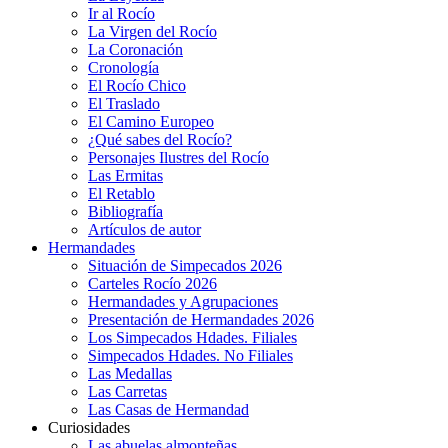
Ir al Rocío
La Virgen del Rocío
La Coronación
Cronología
El Rocío Chico
El Traslado
El Camino Europeo
¿Qué sabes del Rocío?
Personajes Ilustres del Rocío
Las Ermitas
El Retablo
Bibliografía
Artículos de autor
Hermandades
Situación de Simpecados 2026
Carteles Rocío 2026
Hermandades y Agrupaciones
Presentación de Hermandades 2026
Los Simpecados Hdades. Filiales
Simpecados Hdades. No Filiales
Las Medallas
Las Carretas
Las Casas de Hermandad
Curiosidades
Las abuelas almonteñas