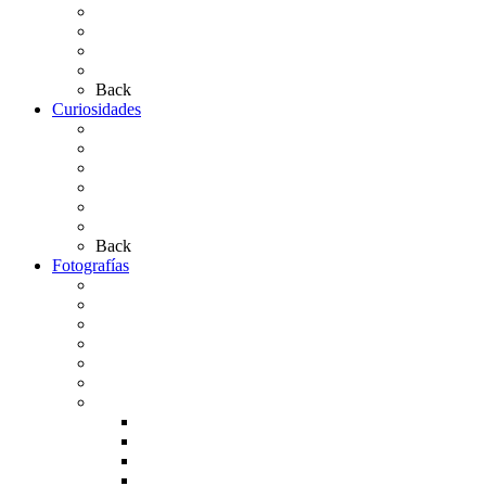
Simpecados Hdades. No Filiales
Las Medallas
Las Carretas
Las Casas de Hermandad
Back
Curiosidades
Las abuelas almonteñas
El techo de la Ermita
Exvotos del Rocío
Saca de Yeguas 2025
El Rocío Chico
Más curiosidades…
Back
Fotografías
Galería Fotográfica
Fotos antiguas
Fotos de Las Carretas
Fotos de la Virgen
La Virgen en el Simpecado
Carteles del Rocío
Fotos de la romería
Rocío 2005
Rocío 2006
Rocío 2007
Rocío 2008