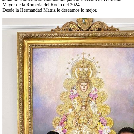
Mayor de la Romería del Rocío del 2024.
El traslado cada siete años
Desde la Hermandad Matriz le deseamos lo mejor.
¿Cuales son los actos principales que se celebran en el
Rocío?
Quiero hacer el camino,¿que tengo que hacer?
En el Rocío, ¿dónde me alojo?