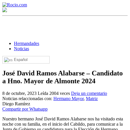
Hermandades
Noticias
Español
¡Bienvenido! Soy el asistente virtual de rocio.com.
José David Ramos Alabarse – Candidato
¿En qué puedo ayudarte?
a Hno. Mayor de Almonte 2024
8 de octubre, 2023
Leída 2004 veces
Deja un comentario
Historia de la Virgen del Rocío
Noticias relaccionadas con:
Hermano Mayor
,
Matriz
Diego Ramírez
¿Cuándo es la romería del Rocío?
Compartir por Whatsapp
¿Cuántas hermandades participan en la romería?
Nuestro hermano José David Ramos Alabarse nos ha visitado esta
noche con su familia, en el inicio del Cabildo, para comunicar a la
¿Cuándo se construyó la primera ermita?
Junta de Gobierno su candidatura para la Elección de Hermano