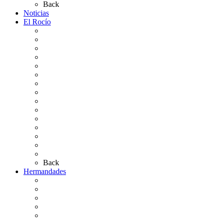
Back
Noticias
El Rocío
Qué es el Rocío
La Leyenda
Ir al Rocío
La Virgen del Rocío
La Coronación
Cronología
El Rocío Chico
El Traslado
El Camino Europeo
¿Qué sabes del Rocío?
Personajes Ilustres del Rocío
Las Ermitas
El Retablo
Bibliografía
Artículos de autor
Back
Hermandades
Situación de Simpecados 2026
Carteles Rocío 2026
Hermandades y Agrupaciones
Presentación de Hermandades 2026
Los Simpecados Hdades. Filiales