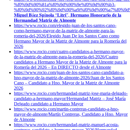
%f0%9d%90%81a%f0%9d%90%9e%f0%9d%90%b3-
%f0%9d%90%92%f0%9d%90%a9i%f0%9d%90%a7%f0%9d
𝐌𝐢𝐠𝐮𝐞𝐥 𝐁á𝐞𝐳 𝐒𝐩í𝐧𝐨𝐥𝐚 “𝐋𝐢𝐭𝐫𝐢”, 𝐇𝐞𝐫𝐦𝐚𝐧𝐨 𝐇𝐨𝐧𝐨𝐫𝐚𝐫𝐢𝐨 𝐝𝐞 𝐥𝐚
𝐇𝐞𝐫𝐦𝐚𝐧𝐝𝐚𝐝 𝐌𝐚𝐭𝐫𝐢𝐳 𝐝𝐞 𝐀𝐥𝐦𝐨𝐧𝐭𝐞
https://www.rocio.com/elegido-juan-de-los-santos-cano-
como-hermano-mayor-de-la-matriz-de-almonte-para-la-
romeria-del-2026/
Elegido Juan De los Santos Cano como
Hermano Mayor de la Matriz de Almonte para la Romería del
2026
https://www.rocio.com/cuatro-candidatos-a-hermano-mayor-
de-la-matriz-de-almonte-para-la-romeria-del-2026/
Cuatro
candidatos a Hermano Mayor de la Matriz de Almonte para la
Romería del 2026 – En DIRECTO desde el Almonte
https://www.rocio.com/juan-de-los-santos-cano-candidato-a-
hno-mayor-de-la-matriz-de-almonte-2026/
Juan de los Santos
Cano – Candidato a Hno. Mayor de la Matriz de Almonte
2026
https://www.rocio.com/hermandad-matriz-jose-maria-delgado-
candidato-a-hermano-mayor/
Hermandad Matriz – José María
Delgado candidato a Hermano Mayor
https://www.rocio.com/martin-contreras-candidato-a-hno-
mayor-de-almonte/
Martín Contreras, Candidato a Hno. Mayor
de Almonte
https://www.rocio.com/hermandad-matriz-manuel-acosta-
contreras-candidato-a-hermano-mayor-2026/
Hermandad