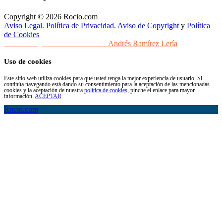
Copyright © 2026 Rocio.com
Aviso Legal. Política de Privacidad. Aviso de Copyright
y
Política
de Cookies
Desarrollo y Diseño Web Sevilla
Andrés Ramírez Lería
Uso de cookies
Este sitio web utiliza cookies para que usted tenga la mejor experiencia de usuario. Si
continúa navegando está dando su consentimiento para la aceptación de las mencionadas
cookies y la aceptación de nuestra
política de cookies
, pinche el enlace para mayor
información.
ACEPTAR
Rocio.com