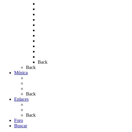
Rocío 2009
Rocío 2010
Rocío 2011
Rocío 2012
Rocío 2013
Rocío 2017
Rocio 2015
Rocío 2018
Rocío 2019
Rocío 2022
Rocío 2023
Back
Back
Música
Sevillanas
Salves a La Virgen del Rocío
Videos
Back
Enlaces
Al Rocío
Coros Rocieros
Back
Foro
Buscar