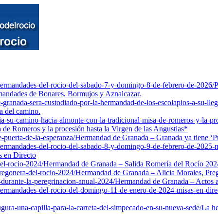
-hermandades-del-rocio-del-sabado-7-y-domingo-8-de-febrero-de-2026/
P
rmandades de Bonares, Bormujos y Aznalcazar.
granada-sera-custodiado-por-la-hermandad-de-los-escolapios-a-su-lle
da del camino.
a-su-camino-hacia-almonte-con-la-tradicional-misa-de-romeros-y-la-proc
 de Romeros y la procesión hasta la Virgen de las Angustias*
-puerta-de-la-esperanza/
Hermandad de Granada – Granada ya tiene ‘Pu
-hermandades-del-rocio-del-sabado-8-y-domingo-9-de-febrero-de-2025-m
s en Directo
el-rocio-2024/
Hermandad de Granada – Salida Romería del Rocío 202
regonera-del-rocio-2024/
Hermandad de Granada – Alicia Morales, Pre
durante-la-peregrinacion-anual-2024/
Hermandad de Granada – Actos a 
-hermandades-del-rocio-del-domingo-11-de-enero-de-2024-misas-en-dire
gura-una-capilla-para-la-carreta-del-simpecado-en-su-nueva-sede/
La he