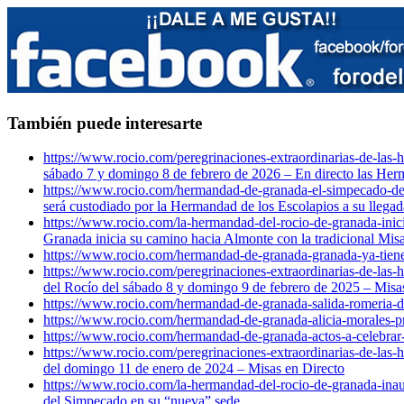
También puede interesarte
https://www.rocio.com/peregrinaciones-extraordinarias-de-las
sábado 7 y domingo 8 de febrero de 2026 – En directo las He
https://www.rocio.com/hermandad-de-granada-el-simpecado-de-
será custodiado por la Hermandad de los Escolapios a su llega
https://www.rocio.com/la-hermandad-del-rocio-de-granada-inici
Granada inicia su camino hacia Almonte con la tradicional Misa
https://www.rocio.com/hermandad-de-granada-granada-ya-tiene
https://www.rocio.com/peregrinaciones-extraordinarias-de-las
del Rocío del sábado 8 y domingo 9 de febrero de 2025 – Misa
https://www.rocio.com/hermandad-de-granada-salida-romeria-d
https://www.rocio.com/hermandad-de-granada-alicia-morales-p
https://www.rocio.com/hermandad-de-granada-actos-a-celebrar-
https://www.rocio.com/peregrinaciones-extraordinarias-de-las
del domingo 11 de enero de 2024 – Misas en Directo
https://www.rocio.com/la-hermandad-del-rocio-de-granada-inau
del Simpecado en su “nueva” sede.