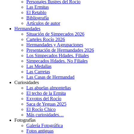
Personajes Ilustres del Rocío
Las Ermitas
El Retablo
Bibliografía
Artículos de autor
Hermandades
Situación de Simpecados 2026
Carteles Rocío 2026
Hermandades y Agrupaciones
Presentación de Hermandades 2026
Los Simpecados Hdades. Filiales
Simpecados Hdades. No Filiales
Las Medallas
Las Carretas
Las Casas de Hermandad
Curiosidades
Las abuelas almonteñas
El techo de la Ermita
Exvotos del Rocío
Saca de Yeguas 2025
El Rocío Chico
Más curiosidades…
Fotografías
Galería Fotográfica
Fotos antiguas