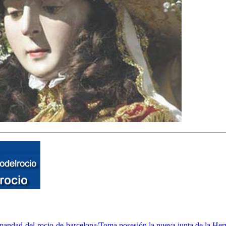
mandad-del-rocio-de-barcelona/
Toma posesión la nueva junta de la He