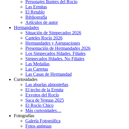
Personajes Ilustres del Rocío
Las Ermitas
El Retablo
Bibliografía
Artículos de autor
Hermandades
Situación de Simpecados 2026
Carteles Rocío 2026
Hermandades y Agrupaciones
Presentación de Hermandades 2026
Los Simpecados Hdades. Filiales
Simpecados Hdades. No Filiales
Las Medallas
Las Carretas
Las Casas de Hermandad
Curiosidades
Las abuelas almonteñas
El techo de la Ermita
Exvotos del Rocío
Saca de Yeguas 2025
El Rocío Chico
Más curiosidades…
Fotografías
Galería Fotográfica
Fotos antiguas