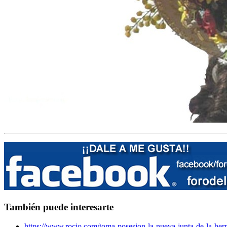
También puede interesarte
https://www.rocio.com/toma-posesion-la-nueva-junta-de-la-her