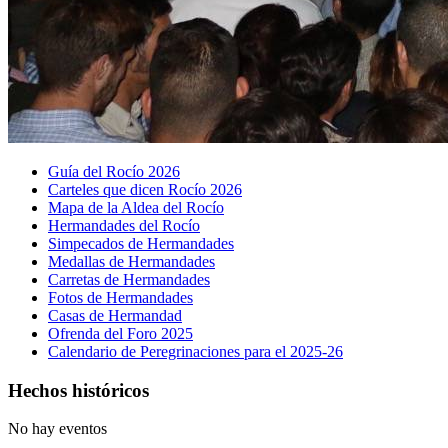
Guía del Rocío 2026
Carteles que dicen Rocío 2026
Mapa de la Aldea del Rocío
Hermandades del Rocío
Simpecados de Hermandades
Medallas de Hermandades
Carretas de Hermandades
Fotos de Hermandades
Casas de Hermandad
Ofrenda del Foro 2025
Calendario de Peregrinaciones para el 2025-26
Hechos históricos
No hay eventos