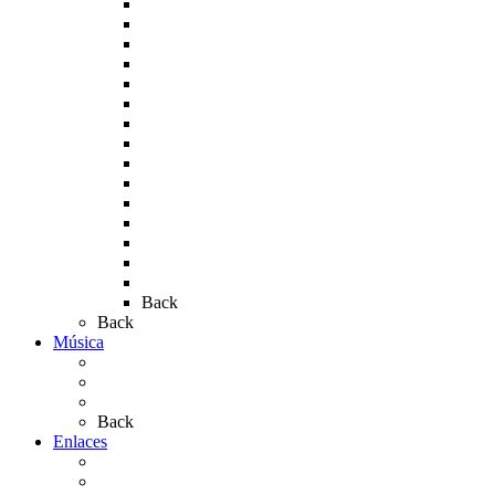
Rocío 2005
Rocío 2006
Rocío 2007
Rocío 2008
Rocío 2009
Rocío 2010
Rocío 2011
Rocío 2012
Rocío 2013
Rocío 2017
Rocio 2015
Rocío 2018
Rocío 2019
Rocío 2022
Rocío 2023
Back
Back
Música
Sevillanas
Salves a La Virgen del Rocío
Videos
Back
Enlaces
Al Rocío
Coros Rocieros