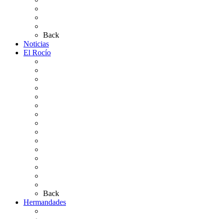
Plano de la Aldea
Planos de los caminos
Preguntas frecuentes
Back
Noticias
El Rocío
Qué es el Rocío
La Leyenda
Ir al Rocío
La Virgen del Rocío
La Coronación
Cronología
El Rocío Chico
El Traslado
El Camino Europeo
¿Qué sabes del Rocío?
Personajes Ilustres del Rocío
Las Ermitas
El Retablo
Bibliografía
Artículos de autor
Back
Hermandades
Situación de Simpecados 2026