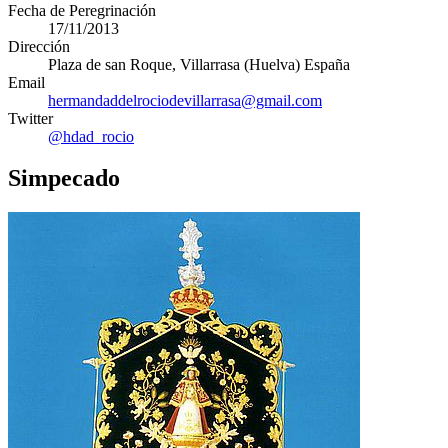
Fecha de Peregrinación
17/11/2013
Dirección
Plaza de san Roque
,
Villarrasa
(
Huelva
)
España
Email
hermandaddelrociodevillarrasa@gmail.com
Twitter
@hdad_rocio
Simpecado