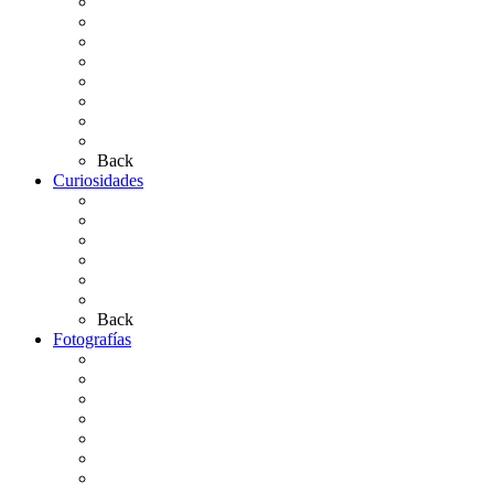
Carteles Rocío 2026
Hermandades y Agrupaciones
Presentación de Hermandades 2026
Los Simpecados Hdades. Filiales
Simpecados Hdades. No Filiales
Las Medallas
Las Carretas
Las Casas de Hermandad
Back
Curiosidades
Las abuelas almonteñas
El techo de la Ermita
Exvotos del Rocío
Saca de Yeguas 2025
El Rocío Chico
Más curiosidades…
Back
Fotografías
Galería Fotográfica
Fotos antiguas
Fotos de Las Carretas
Fotos de la Virgen
La Virgen en el Simpecado
Carteles del Rocío
Fotos de la romería