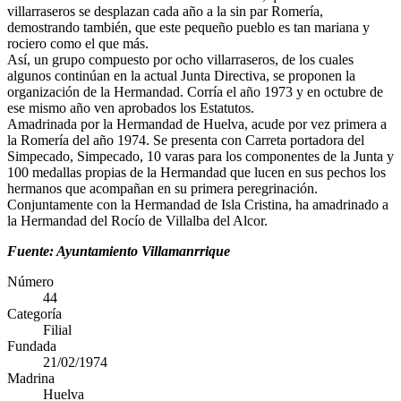
villarraseros se desplazan cada año a la sin par Romería,
El traslado cada siete años
demostrando también, que este pequeño pueblo es tan mariana y
rociero como el que más.
¿Cuales son los actos principales que se celebran en el
Así, un grupo compuesto por ocho villarraseros, de los cuales
Rocío?
algunos continúan en la actual Junta Directiva, se proponen la
organización de la Hermandad. Corría el año 1973 y en octubre de
Quiero hacer el camino,¿que tengo que hacer?
ese mismo año ven aprobados los Estatutos.
Amadrinada por la Hermandad de Huelva, acude por vez primera a
En el Rocío, ¿dónde me alojo?
la Romería del año 1974. Se presenta con Carreta portadora del
Simpecado, Simpecado, 10 varas para los componentes de la Junta y
100 medallas propias de la Hermandad que lucen en sus pechos los
hermanos que acompañan en su primera peregrinación.
Conjuntamente con la Hermandad de Isla Cristina, ha amadrinado a
la Hermandad del Rocío de Villalba del Alcor.
Fuente: Ayuntamiento Villamanrrique
Número
44
Categoría
Filial
Fundada
21/02/1974
Madrina
Huelva