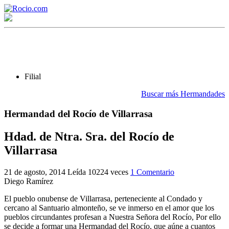
Filial
Buscar más Hermandades
Hermandad del Rocío de Villarrasa
¡Bienvenido! Soy el asistente virtual de rocio.com.
¿En qué puedo ayudarte?
Hdad. de Ntra. Sra. del Rocío de
Villarrasa
Historia de la Virgen del Rocío
21 de agosto, 2014
Leída 10224 veces
1 Comentario
Diego Ramírez
¿Cuándo es la romería del Rocío?
El pueblo onubense de Villarrasa, perteneciente al Condado y
¿Cuántas hermandades participan en la romería?
cercano al Santuario almonteño, se ve inmerso en el amor que los
pueblos circundantes profesan a Nuestra Señora del Rocío, Por ello
¿Cuándo se construyó la primera ermita?
se decide a formar una Hermandad del Rocío, que aúne a cuantos