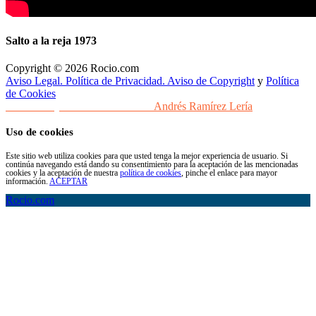
Salto a la reja 1973
Copyright © 2026 Rocio.com
Aviso Legal. Política de Privacidad. Aviso de Copyright
y
Política
de Cookies
Desarrollo y Diseño Web Sevilla
Andrés Ramírez Lería
Uso de cookies
Este sitio web utiliza cookies para que usted tenga la mejor experiencia de usuario. Si
continúa navegando está dando su consentimiento para la aceptación de las mencionadas
cookies y la aceptación de nuestra
política de cookies
, pinche el enlace para mayor
información.
ACEPTAR
Rocio.com