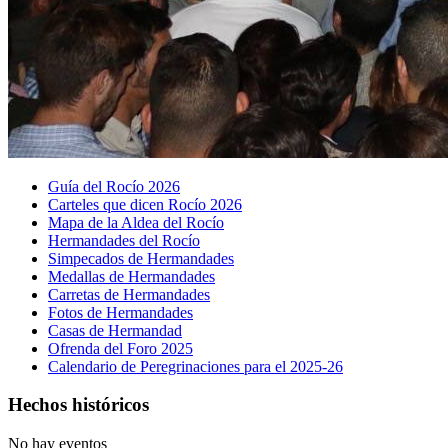
Guía del Rocío 2026
Carteles que dicen Rocío 2026
Mapa de la Aldea del Rocío
Hermandades del Rocío
Simpecados de Hermandades
Medallas de Hermandades
Carretas de Hermandades
Fotos de Hermandades
Casas de Hermandad
Ofrenda del Foro 2025
Calendario de Peregrinaciones para el 2025-26
Hechos históricos
No hay eventos