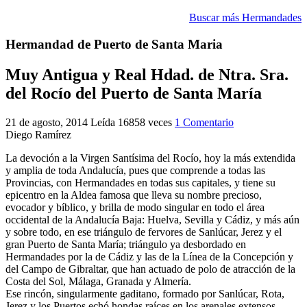
El traslado cada siete años
Buscar más Hermandades
¿Cuales son los actos principales que se celebran en el
Hermandad de Puerto de Santa Maria
Rocío?
Quiero hacer el camino,¿que tengo que hacer?
Muy Antigua y Real Hdad. de Ntra. Sra.
del Rocío del Puerto de Santa María
En el Rocío, ¿dónde me alojo?
21 de agosto, 2014
Leída 16858 veces
1 Comentario
Diego Ramírez
La devoción a la Virgen Santísima del Rocío, hoy la más extendida
y amplia de toda Andalucía, pues que comprende a todas las
Provincias, con Hermandades en todas sus capitales, y tiene su
epicentro en la Aldea famosa que lleva su nombre precioso,
evocador y bíblico, y brilla de modo singular en todo el área
occidental de la Andalucía Baja: Huelva, Sevilla y Cádiz, y más aún
y sobre todo, en ese triángulo de fervores de Sanlúcar, Jerez y el
gran Puerto de Santa María; triángulo ya desbordado en
Hermandades por la de Cádiz y las de la Línea de la Concepción y
del Campo de Gibraltar, que han actuado de polo de atracción de la
Costa del Sol, Málaga, Granada y Almería.
Ese rincón, singularmente gaditano, formado por Sanlúcar, Rota,
Jerez y los Puertos echó hondas raíces en los arenales extensos,