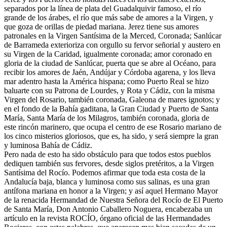
separados por la línea de plata del Guadalquivir famoso, el río
grande de los árabes, el río que más sabe de amores a la Virgen, y
que goza de orillas de piedad mariana. Jerez tiene sus amores
patronales en la Virgen Santísima de la Merced, Coronada; Sanlúcar
de Barrameda exterioriza con orgullo su fervor señorial y austero en
su Virgen de la Caridad, igualmente coronada; amor coronado en
gloria de la ciudad de Sanlúcar, puerta que se abre al Océano, para
recibir los amores de Jaén, Andújar y Córdoba agarena, y los lleva
mar adentro hasta la América hispana; como Puerto Real se hizo
baluarte con su Patrona de Lourdes, y Rota y Cádiz, con la misma
Virgen del Rosario, también coronada, Galeona de mares ignotos; y
en el fondo de la Bahía gaditana, la Gran Ciudad y Puerto de Santa
María, Santa María de los Milagros, también coronada, gloria de
este rincón marinero, que ocupa el centro de ese Rosario mariano de
los cinco misterios gloriosos, que es, ha sido, y será siempre la gran
y luminosa Bahía de Cádiz.
Pero nada de esto ha sido obstáculo para que todos estos pueblos
dediquen también sus fervores, desde siglos pretéritos, a la Virgen
Santísima del Rocío. Podemos afirmar que toda esta costa de la
Andalucía baja, blanca y luminosa como sus salinas, es una gran
antífona mariana en honor a la Virgen; y así aquel Hermano Mayor
de la renacida Hermandad de Nuestra Señora del Rocío de El Puerto
de Santa María, Don Antonio Caballero Noguera, encabezaba un
artículo en la revista ROCÍO, órgano oficial de las Hermandades