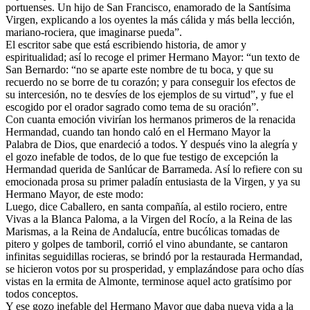
portuenses. Un hijo de San Francisco, enamorado de la Santísima
Virgen, explicando a los oyentes la más cálida y más bella lección,
mariano-rociera, que imaginarse pueda”.
El escritor sabe que está escribiendo historia, de amor y
espiritualidad; así lo recoge el primer Hermano Mayor: “un texto de
San Bernardo: “no se aparte este nombre de tu boca, y que su
recuerdo no se borre de tu corazón; y para conseguir los efectos de
su intercesión, no te desvíes de los ejemplos de su virtud”, y fue el
escogido por el orador sagrado como tema de su oración”.
Con cuanta emoción vivirían los hermanos primeros de la renacida
Hermandad, cuando tan hondo caló en el Hermano Mayor la
Palabra de Dios, que enardeció a todos. Y después vino la alegría y
el gozo inefable de todos, de lo que fue testigo de excepción la
Hermandad querida de Sanlúcar de Barrameda. Así lo refiere con su
emocionada prosa su primer paladín entusiasta de la Virgen, y ya su
Hermano Mayor, de este modo:
Luego, dice Caballero, en santa compañía, al estilo rociero, entre
Vivas a la Blanca Paloma, a la Virgen del Rocío, a la Reina de las
Marismas, a la Reina de Andalucía, entre bucólicas tomadas de
pitero y golpes de tamboril, corrió el vino abundante, se cantaron
infinitas seguidillas rocieras, se brindó por la restaurada Hermandad,
se hicieron votos por su prosperidad, y emplazándose para ocho días
vistas en la ermita de Almonte, terminose aquel acto gratísimo por
todos conceptos.
Y ese gozo inefable del Hermano Mayor que daba nueva vida a la