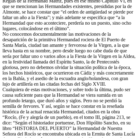
Reglas de la Hermanad Matriz, pues en ese mismo Capítulo VI, en
que se mencionan las Hermandades existentes, presididas por la de
Almonte, se hace constar que “el orden de antigüedad se pierde por
faltar un año a la Fiesta”; y más adelante se especifica que “a la
Hermandad que esto aconteciere, perdería no un puesto, sino ocho
lugares, colocándose en el último”.
No conocemos documentalmente las motivaciones de la
desaparición de la primitiva Hermandad rociera de El Puerto de
Santa María, ciudad tan amante y fervorosa de la Virgen, a la que
lleva hasta en su nombre, pero desde luego no cabe duda de que
sería por faltar uno o varios años a la Fiesta de la Virgen en la Aldea,
en la festividad llamada del Espíritu Santo, la de Pentecostés
gloriosa, pero no debemos olvidar la situación política de la época,
los hechos históricos, que ocurrieron en Cádiz y más concretamente
en la Bahía, y el asedio de la escuadra anglo/holandesa, con gran
lujo de artillería en las citadas fechas del Siglo XVIII.
Cualquiera de estas motivaciones, y sobre todo la última, pudo ser
causa suficiente para que la Hermandad se viera sumida en un
profundo letargo, que duró años y siglos. Pero no se perdió la
semilla de fervores. Y así, según se hace constar en la reseñada
histórica de la actual renacida Hermandad, citados en la obra
“Rocío, (Fe y alegría de un pueblo), en el tomo III, página 213, se
dice: “Según el historiador portuense, Don Hipólito Sancho, en su
libro “HISTORIA DEL PUERTO” la Hermandad de Nuestra
Señora del Rocío se encontraba ubicada en la Ermita de Santa Lucía