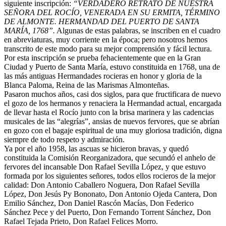
siguiente inscripción:
“VERDADERO RETRATO DE NUESTRA
SEÑORA DEL ROCÍO, VENERADA EN SU ERMITA, TÉRMINO
DE ALMONTE. HERMANDAD DEL PUERTO DE SANTA
MARÍA, 1768”.
Algunas de estas palabras, se inscriben en el cuadro
en abreviaturas, muy corriente en la época; pero nosotros hemos
transcrito de este modo para su mejor comprensión y fácil lectura.
Por esta inscripción se prueba fehacientemente que en la Gran
Ciudad y Puerto de Santa María, estuvo constituida en 1768, una de
las más antiguas Hermandades rocieras en honor y gloria de la
Blanca Paloma, Reina de las Marismas Almonteñas.
Pasaron muchos años, casi dos siglos, para que fructificara de nuevo
el gozo de los hermanos y renaciera la Hermandad actual, encargada
de llevar hasta el Rocío junto con la brisa marinera y las cadencias
musicales de las “alegrías”, ansias de nuevos fervores, que se abrían
en gozo con el bagaje espiritual de una muy gloriosa tradición, digna
siempre de todo respeto y admiración.
Ya por el año 1958, las ascuas se hicieron bravas, y quedó
constituida la Comisión Reorganizadora, que secundó el anhelo de
fervores del incansable Don Rafael Sevilla López, y que estuvo
formada por los siguientes señores, todos ellos rocieros de la mejor
calidad: Don Antonio Caballero Noguera, Don Rafael Sevilla
López, Don Jesús Py Bononato, Don Antonio Ojeda Cantera, Don
Emilio Sánchez, Don Daniel Rascón Macías, Don Federico
Sánchez Pece y del Puerto, Don Fernando Torrent Sánchez, Don
Rafael Tejada Prieto, Don Rafael Felices Morro.