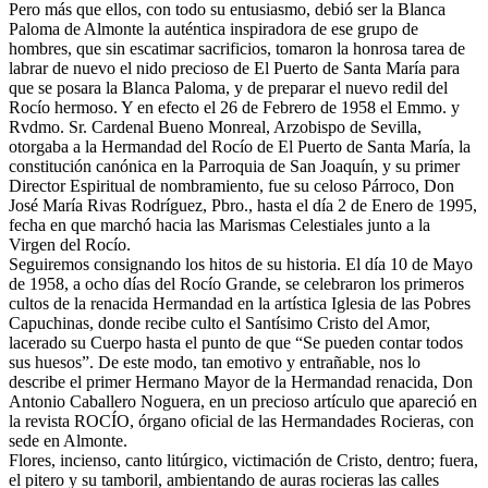
Pero más que ellos, con todo su entusiasmo, debió ser la Blanca
Paloma de Almonte la auténtica inspiradora de ese grupo de
hombres, que sin escatimar sacrificios, tomaron la honrosa tarea de
labrar de nuevo el nido precioso de El Puerto de Santa María para
que se posara la Blanca Paloma, y de preparar el nuevo redil del
Rocío hermoso. Y en efecto el 26 de Febrero de 1958 el Emmo. y
Rvdmo. Sr. Cardenal Bueno Monreal, Arzobispo de Sevilla,
otorgaba a la Hermandad del Rocío de El Puerto de Santa María, la
constitución canónica en la Parroquia de San Joaquín, y su primer
Director Espiritual de nombramiento, fue su celoso Párroco, Don
José María Rivas Rodríguez, Pbro., hasta el día 2 de Enero de 1995,
fecha en que marchó hacia las Marismas Celestiales junto a la
Virgen del Rocío.
Seguiremos consignando los hitos de su historia. El día 10 de Mayo
de 1958, a ocho días del Rocío Grande, se celebraron los primeros
cultos de la renacida Hermandad en la artística Iglesia de las Pobres
Capuchinas, donde recibe culto el Santísimo Cristo del Amor,
lacerado su Cuerpo hasta el punto de que “Se pueden contar todos
sus huesos”. De este modo, tan emotivo y entrañable, nos lo
describe el primer Hermano Mayor de la Hermandad renacida, Don
Antonio Caballero Noguera, en un precioso artículo que apareció en
la revista ROCÍO, órgano oficial de las Hermandades Rocieras, con
sede en Almonte.
Flores, incienso, canto litúrgico, victimación de Cristo, dentro; fuera,
el pitero y su tamboril, ambientando de auras rocieras las calles