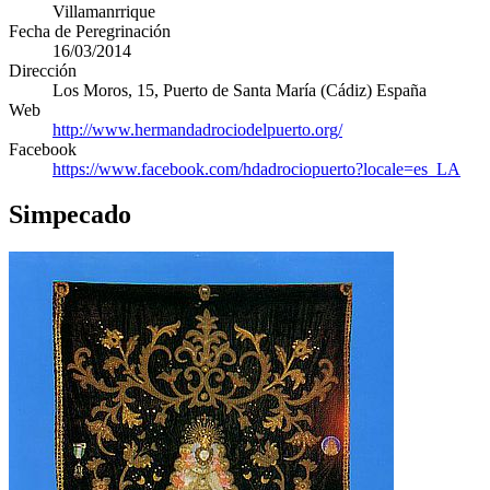
Villamanrrique
Fecha de Peregrinación
16/03/2014
Dirección
Los Moros, 15
,
Puerto de Santa María
(
Cádiz
)
España
Web
http://www.hermandadrociodelpuerto.org/
Facebook
https://www.facebook.com/hdadrociopuerto?locale=es_LA
Simpecado