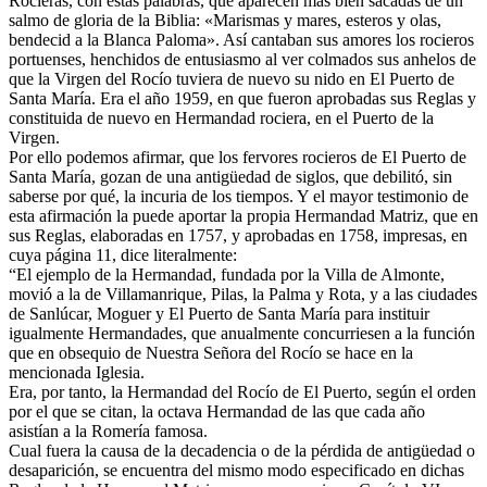
Rocieras, con estas palabras, que aparecen mas bien sacadas de un
salmo de gloria de la Biblia: «Marismas y mares, esteros y olas,
bendecid a la Blanca Paloma». Así cantaban sus amores los rocieros
portuenses, henchidos de entusiasmo al ver colmados sus anhelos de
que la Virgen del Rocío tuviera de nuevo su nido en El Puerto de
Santa María. Era el año 1959, en que fueron aprobadas sus Reglas y
constituida de nuevo en Hermandad rociera, en el Puerto de la
Virgen.
Por ello podemos afirmar, que los fervores rocieros de El Puerto de
Santa María, gozan de una antigüedad de siglos, que debilitó, sin
saberse por qué, la incuria de los tiempos. Y el mayor testimonio de
esta afirmación la puede aportar la propia Hermandad Matriz, que en
sus Reglas, elaboradas en 1757, y aprobadas en 1758, impresas, en
cuya página 11, dice literalmente:
“El ejemplo de la Hermandad, fundada por la Villa de Almonte,
movió a la de Villamanrique, Pilas, la Palma y Rota, y a las ciudades
de Sanlúcar, Moguer y El Puerto de Santa María para instituir
igualmente Hermandades, que anualmente concurriesen a la función
que en obsequio de Nuestra Señora del Rocío se hace en la
mencionada Iglesia.
Era, por tanto, la Hermandad del Rocío de El Puerto, según el orden
por el que se citan, la octava Hermandad de las que cada año
asistían a la Romería famosa.
Cual fuera la causa de la decadencia o de la pérdida de antigüedad o
desaparición, se encuentra del mismo modo especificado en dichas