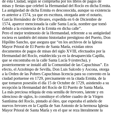
de esta Ciudad, según se comprueba por los libros de pagos de
misas y fiestas que celebró la Hermandad del Rocío en dicha Ermita.
La antigüedad de dicha Ermita es desconocida, aunque su existencia
es anterior a 1574, ya que en escritura, otorgada ante el notario,
García Hernández de Olivares, expedida en 6 de Diciembre de
1574, aparece mencionada la calle Santa Lucía, nombre que tomó
debido a la existencia de la Ermita en dicha calle”.
Pero el mejor testimonio de la Hermandad, referente a su antigüedad
rociera es también del mismo historiador prestigioso del Puerto, Don
Hipólito Sancho, que asegura que “en los archivos de la Iglesia
Mayor Prioral de El Puerto de Santa María, existían otros
documentos de pagos de misas del siglo XVIII, efectuados por la
Hermandad del Rocío, establecida ya en la desaparecida Capilla,
que se encontraba en la calle Santa Lucía 9 (estrecha), y
posteriormente se instaló allí la Comunidad de las Capuchinas”. En
efecto, el Arzobispo de Sevilla, Don Luis Salcedo y Ascona, otorga
a la Orden de las Pobres Capuchinas licencia para su convento en la
ciudad portuense en 1729, precisamente en la citada Ermita, de la
que tomaron posesión el día 15 de Octubre de 1729, asistiendo a su
recepción la Hermandad del Rocío de El Puerto de Santa María.
La más preciosa reliquia de esta semilla de fervores, latente y en
silencioso de siglos, lo constituye el célebre cuadro de la Virgen
Santísima del Rocío, pintado al óleo, que esperaba el anhelo de
nuevos fervores en la Capilla de San Antonio de la hermosa Iglesia
Mayor Prioral de Santa María y en el que se reza literalmente la