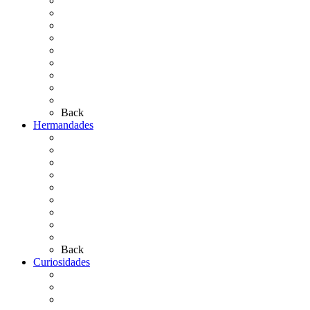
El Rocío Chico
El Traslado
El Camino Europeo
¿Qué sabes del Rocío?
Personajes Ilustres del Rocío
Las Ermitas
El Retablo
Bibliografía
Artículos de autor
Back
Hermandades
Situación de Simpecados 2026
Carteles Rocío 2026
Hermandades y Agrupaciones
Presentación de Hermandades 2026
Los Simpecados Hdades. Filiales
Simpecados Hdades. No Filiales
Las Medallas
Las Carretas
Las Casas de Hermandad
Back
Curiosidades
Las abuelas almonteñas
El techo de la Ermita
Exvotos del Rocío