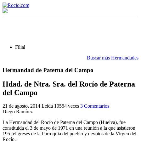
Filial
Buscar más Hermandades
Hermandad de Paterna del Campo
¡Bienvenido! Soy el asistente virtual de rocio.com.
¿En qué puedo ayudarte?
Hdad. de Ntra. Sra. del Rocío de Paterna
del Campo
Historia de la Virgen del Rocío
21 de agosto, 2014
Leída 10554 veces
3 Comentarios
Diego Ramírez
¿Cuándo es la romería del Rocío?
La Hermandad del Rocío de Paterna del Campo (Huelva), fue
¿Cuántas hermandades participan en la romería?
constituida el 3 de mayo de 1971 en una reunión a la que asistieron
195 feligreses de la Parroquia del pueblo y devotos de la Virgen del
¿Cuándo se construyó la primera ermita?
Rocío.