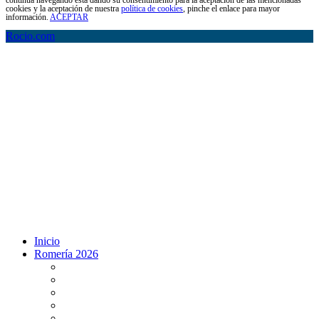
cookies y la aceptación de nuestra
política de cookies
, pinche el enlace para mayor
información.
ACEPTAR
Rocio.com
Inicio
Romería 2026
Programa Romería 2026
Salto de la reja 2026
Salida y Entrada de la Virgen 2026
Presentación Hdades EN DIRECTO
Misa de Pentecostés 2026 en DIRECTO