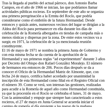
Tras la llegada al pueblo del actual párroco, don Antonio Barba
El traslado cada siete años
Campos, en el año de 1966 se inician, las que podríamos llamar
actividades públicas rocieras. En septiembre de este año se organiza
¿Cuales son los actos principales que se celebran en el
una primera peregrinación a la Ermita del Rocío, que podría
Rocío?
considerarse como el embrión de la futura Hermandad. Desde
entonces y quizás antes, numerosos vecinos del lugar se dirigían a la
Quiero hacer el camino,¿que tengo que hacer?
Aldea del Rocío para permanecer en ella durante los días de
celebración de la Romería albergados en tiendas de campaña más o
En el Rocío, ¿dónde me alojo?
menos rústicas y dispersas por la zona. De entre estos vecinos va a
surgir, en 1971, la celebración de la ya mencionada reunión
constituyente.
El 16 de mayo de 1971 se nombra la primera Junta de Gobierno y
con esta misma fecha se da cuenta de la aprobación de la
Hermandad y sus primeras reglas “ad experimentum” durante 3 años
por Decreto del Obispo don Rafael González Moralejo. El número
de hermanos era entonces de 206. Pocos días después se da a
conocer el Oficio de la Hermandad Matriz de Almonte, que, con
fecha 24 de mayo, certifica haber acordado por unanimidad la
inscripción de esta Hermandad como filial en el Registro Oficial con
el número 39. Como se verá, son intensas las gestiones, realizadas
para acudir a la Romería de aquel año como Hermandad constituida,
ya que la procesión en el Rocío se celebraba el lunes, 31 de mayo.
Con la animosidad y empuje que siempre han caracterizado a estos
rocieros, el 27 de mayo en Junta General se acuerda iniciar el
camino de romería al día siguiente a las nueve de la mañana,