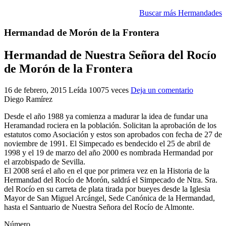
El traslado cada siete años
Buscar más Hermandades
¿Cuales son los actos principales que se celebran en el
Hermandad de Morón de la Frontera
Rocío?
Quiero hacer el camino,¿que tengo que hacer?
Hermandad de Nuestra Señora del Rocío
de Morón de la Frontera
En el Rocío, ¿dónde me alojo?
16 de febrero, 2015
Leída 10075 veces
Deja un comentario
Diego Ramírez
Desde el año 1988 ya comienza a madurar la idea de fundar una
Heramandad rociera en la población. Solicitan la aprobación de los
estatutos como Asociación y estos son aprobados con fecha de 27 de
noviembre de 1991. El Simpecado es bendecido el 25 de abril de
1998 y el 19 de marzo del año 2000 es nombrada Hermandad por
el arzobispado de Sevilla.
El 2008 será el año en el que por primera vez en la Historia de la
Hermandad del Rocío de Morón, saldrá el Simpecado de Ntra. Sra.
del Rocío en su carreta de plata tirada por bueyes desde la Iglesia
Mayor de San Miguel Arcángel, Sede Canónica de la Hermandad,
hasta el Santuario de Nuestra Señora del Rocío de Almonte.
Número