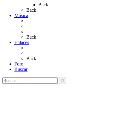
Back
Back
Música
Sevillanas
Salves a La Virgen del Rocío
Videos
Back
Enlaces
Al Rocío
Coros Rocieros
Back
Foro
Buscar