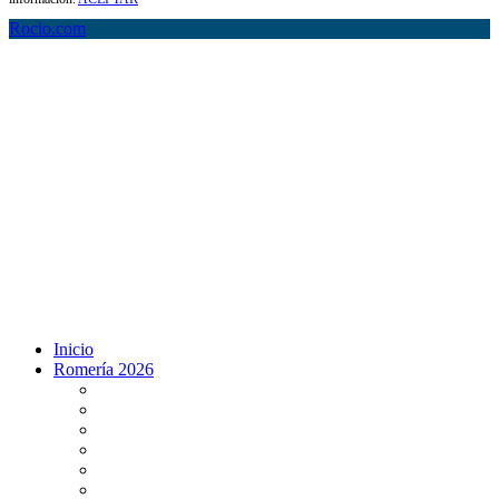
Rocio.com
Inicio
Romería 2026
Programa Romería 2026
Salto de la reja 2026
Salida y Entrada de la Virgen 2026
Presentación Hdades EN DIRECTO
Misa de Pentecostés 2026 en DIRECTO
Situación Simpecados 2026