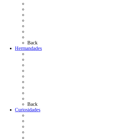
El Camino Europeo
¿Qué sabes del Rocío?
Personajes Ilustres del Rocío
Las Ermitas
El Retablo
Bibliografía
Artículos de autor
Back
Hermandades
Situación de Simpecados 2026
Carteles Rocío 2026
Hermandades y Agrupaciones
Presentación de Hermandades 2026
Los Simpecados Hdades. Filiales
Simpecados Hdades. No Filiales
Las Medallas
Las Carretas
Las Casas de Hermandad
Back
Curiosidades
Las abuelas almonteñas
El techo de la Ermita
Exvotos del Rocío
Saca de Yeguas 2025
El Rocío Chico