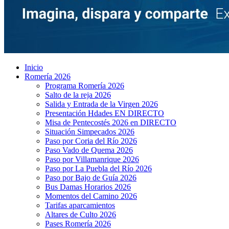
Inicio
Romería 2026
Programa Romería 2026
Salto de la reja 2026
Salida y Entrada de la Virgen 2026
Presentación Hdades EN DIRECTO
Misa de Pentecostés 2026 en DIRECTO
Situación Simpecados 2026
Paso por Coria del Río 2026
Paso Vado de Quema 2026
Paso por Villamanrique 2026
Paso por La Puebla del Río 2026
Paso por Bajo de Guía 2026
Bus Damas Horarios 2026
Momentos del Camino 2026
Tarifas aparcamientos
Altares de Culto 2026
Pases Romería 2026