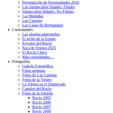
Presentación de Hermandades 2026
Los Simpecados Hdades. Filiales
Simpecados Hdades. No Filiales
Las Medallas
Las Carretas
Las Casas de Hermandad
Curiosidades
Las abuelas almonteñas
El techo de la Ermita
Exvotos del Rocío
Saca de Yeguas 2025
El Rocío Chico
Más curiosidades…
Fotografías
Galería Fotográfica
Fotos antiguas
Fotos de Las Carretas
Fotos de la Virgen
La Virgen en el Simpecado
Carteles del Rocío
Fotos de la romería
Rocío 2005
Rocío 2006
Rocío 2007
Rocío 2008