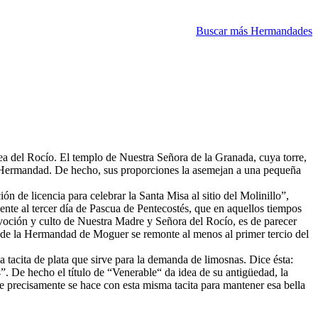
Buscar más Hermandades
ea del Rocío. El templo de Nuestra Señora de la Granada, cuya torre,
ua Hermandad. De hecho, sus proporciones la asemejan a una pequeña
ón de licencia para celebrar la Santa Misa al sitio del Molinillo”,
ente al tercer día de Pascua de Pentecostés, que en aquellos tiempos
voción y culto de Nuestra Madre y Señora del Rocío, es de parecer
ad de la Hermandad de Moguer se remonte al menos al primer tercio del
 tacita de plata que sirve para la demanda de limosnas. Dice ésta:
De hecho el título de “Venerable“ da idea de su antigüedad, la
ue precisamente se hace con esta misma tacita para mantener esa bella