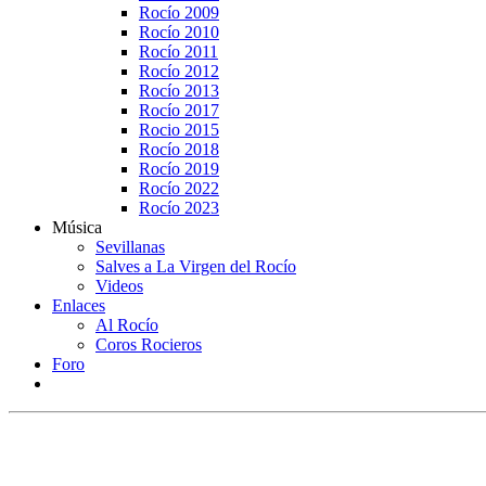
Rocío 2009
Rocío 2010
Rocío 2011
Rocío 2012
Rocío 2013
Rocío 2017
Rocio 2015
Rocío 2018
Rocío 2019
Rocío 2022
Rocío 2023
Música
Sevillanas
Salves a La Virgen del Rocío
Videos
Enlaces
Al Rocío
Coros Rocieros
Foro