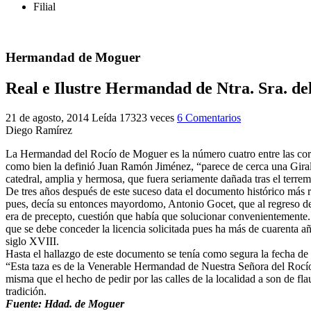
Filial
Hermandad de Moguer
Real e Ilustre Hermandad de Ntra. Sra. d
21 de agosto, 2014
Leída 17323 veces
6 Comentarios
Diego Ramírez
La Hermandad del Rocío de Moguer es la número cuatro entre las corpo
como bien la definió Juan Ramón Jiménez, “parece de cerca una Girald
catedral, amplia y hermosa, que fuera seriamente dañada tras el terre
De tres años después de este suceso data el documento histórico más rel
pues, decía su entonces mayordomo, Antonio Gocet, que al regreso de l
era de precepto, cuestión que había que solucionar convenientemente.
que se debe conceder la licencia solicitada pues ha más de cuarenta 
siglo XVIII.
Hasta el hallazgo de este documento se tenía como segura la fecha de 1
“Esta taza es de la Venerable Hermandad de Nuestra Señora del Rocí
misma que el hecho de pedir por las calles de la localidad a son de f
tradición.
Fuente: Hdad. de Moguer