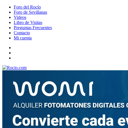
Foro del Rocío
Foro de Sevillanas
Videos
Libro de Visitas
Preguntas Frecuentes
Contacto
Mi cuenta