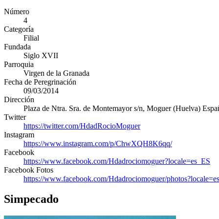
Número
4
Categoría
Filial
Fundada
Siglo XVII
Parroquia
Virgen de la Granada
Fecha de Peregrinación
09/03/2014
Dirección
Plaza de Ntra. Sra. de Montemayor s/n
,
Moguer
(
Huelva
)
Espa
Twitter
https://twitter.com/HdadRocioMoguer
Instagram
https://www.instagram.com/p/ChwXQH8K6qq/
Facebook
https://www.facebook.com/Hdadrociomoguer?locale=es_ES
Facebook Fotos
https://www.facebook.com/Hdadrociomoguer/photos?locale=e
Simpecado