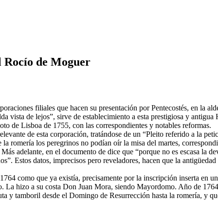
el Rocío de Moguer
raciones filiales que hacen su presentación por Pentecostés, en la ald
a vista de lejos”, sirve de establecimiento a esta prestigiosa y antig
moto de Lisboa de 1755, con las correspondientes y notables reformas.
evante de esta corporación, tratándose de un “Pleito referido a la petici
a romería los peregrinos no podían oír la misa del martes, correspondi
 Más adelante, en el documento de dice que “porque no es escasa la de
años”. Estos datos, imprecisos pero reveladores, hacen que la antigüed
764 como que ya existía, precisamente por la inscripción inserta en una
o. La hizo a su costa Don Juan Mora, siendo Mayordomo. Año de 1764”. 
lauta y tamboril desde el Domingo de Resurrección hasta la romería, y q