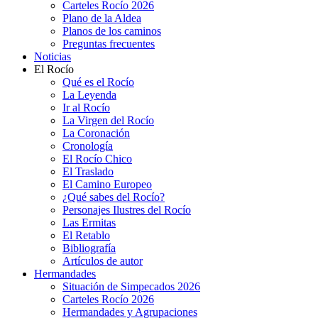
Carteles Rocío 2026
Plano de la Aldea
Planos de los caminos
Preguntas frecuentes
Noticias
El Rocío
Qué es el Rocío
La Leyenda
Ir al Rocío
La Virgen del Rocío
La Coronación
Cronología
El Rocío Chico
El Traslado
El Camino Europeo
¿Qué sabes del Rocío?
Personajes Ilustres del Rocío
Las Ermitas
El Retablo
Bibliografía
Artículos de autor
Hermandades
Situación de Simpecados 2026
Carteles Rocío 2026
Hermandades y Agrupaciones