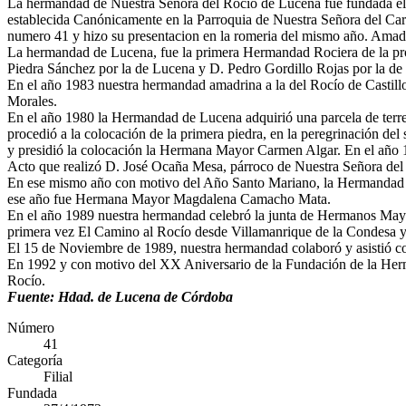
La hermandad de Nuestra Señora del Rocío de Lucena fue fundada el
establecida Canónicamente en la Parroquia de Nuestra Señora del Ca
numero 41 y hizo su presentacion en la romeria del mismo año. Amadr
La hermandad de Lucena, fue la primera Hermandad Rociera de la p
Piedra Sánchez por la de Lucena y D. Pedro Gordillo Rojas por la de
En el año 1983 nuestra hermandad amadrina a la del Rocío de Casti
Morales.
En el año 1980 la Hermandad de Lucena adquirió una parcela de terren
procedió a la colocación de la primera piedra, en la peregrinación d
y presidió la colocación la Hermana Mayor Carmen Algar. En el año 
Acto que realizó D. José Ocaña Mesa, párroco de Nuestra Señora d
En ese mismo año con motivo del Año Santo Mariano, la Hermandad 
ese año fue Hermana Mayor Magdalena Camacho Mata.
En el año 1989 nuestra hermandad celebró la junta de Hermanos Mayor
primera vez El Camino al Rocío desde Villamanrique de la Condesa y 
El 15 de Noviembre de 1989, nuestra hermandad colaboró y asistió co
En 1992 y con motivo del XX Aniversario de la Fundación de la Herm
Rocío.
Fuente: Hdad. de Lucena de Córdoba
Número
41
Categoría
Filial
Fundada