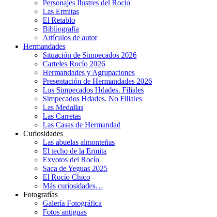
Personajes Ilustres del Rocío
Las Ermitas
El Retablo
Bibliografía
Artículos de autor
Hermandades
Situación de Simpecados 2026
Carteles Rocío 2026
Hermandades y Agrupaciones
Presentación de Hermandades 2026
Los Simpecados Hdades. Filiales
Simpecados Hdades. No Filiales
Las Medallas
Las Carretas
Las Casas de Hermandad
Curiosidades
Las abuelas almonteñas
El techo de la Ermita
Exvotos del Rocío
Saca de Yeguas 2025
El Rocío Chico
Más curiosidades…
Fotografías
Galería Fotográfica
Fotos antiguas