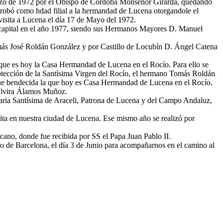
arzo de 1972 por el Obispo de Córdoba Monseñor Girarda, quedando
robó como hdad filial a la hermandad de Lucena otorgandole el
isita a Lucena el día 17 de Mayo del 1972.
capital en el año 1977, siendo sus Hermanos Mayores D. Manuel
más José Roldán González y por Castillo de Locubín D. Ángel Catena
o que es hoy la Casa Hermandad de Lucena en el Rocío. Para ello se
protección de la Santísima Virgen del Rocío, el hermano Tomás Roldán
fue bendecida la que hoy es Casa Hermandad de Lucena en el Rocío.
Elvira Álamos Muñoz.
ia Santísima de Araceli, Patrona de Lucena y del Campo Andaluz,
ta en nuestra ciudad de Lucena. Ese mismo año se realizó por
ano, donde fue recibida por SS el Papa Juan Pablo II.
 de Barcelona, el día 3 de Junio para acompañarnos en el camino al