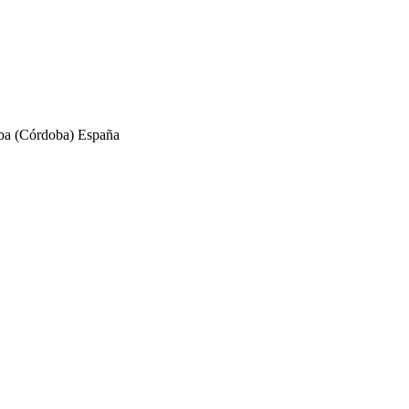
ba
(
Córdoba
)
España