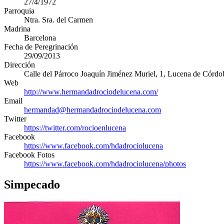
27/4/1972
Parroquia
Ntra. Sra. del Carmen
Madrina
Barcelona
Fecha de Peregrinación
29/09/2013
Dirección
Calle del Párroco Joaquín Jiménez Muriel, 1
,
Lucena de Córdo
Web
http://www.hermandadrociodelucena.com/
Email
hermandad@hermandadrociodelucena.com
Twitter
https://twitter.com/rocioenlucena
Facebook
https://www.facebook.com/hdadrociolucena
Facebook Fotos
https://www.facebook.com/hdadrociolucena/photos
Simpecado