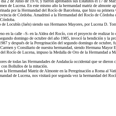
 día 2 de Junio de 1970, y fueron aprobados sus Estatutos el 17 de M
rmen de Lucena. En este mismo año la hermandad matriz de almonte ap
inada por la Hermandad del Rocío de Barcelona, que hizo su primera v
rovincia de Córdoba. Amadrinó a la Hermandad del Rocío de Córdoba 
 Córdoba.
llo de Locubín (Jaén) siendo sus Hermanos Mayores, por Lucena D. To
o en la calle –S- en la Aldea del Rocío, con el proyecto de realizar l
el segundo domingo de octubre del año 1985, invocó la bendición y la 
1987 y después de la Peregrinación del segundo domingo de octubre, 
el Carmen y Consiliario de nuestra hermandad, siendo Hermana Mayor 
del Rocío de Lucena, impuso la Medalla de Oro de la Hermandad a Mar
es de todas las Hermandades de Andalucía occidental que se dieron ci
con Bollullos de la mitación.
n la Hermandad Matriz de Almonte en la Peregrinación a Roma al Vatic
andad de Lucena, nos visitará por segunda vez la hermandad del Rocío