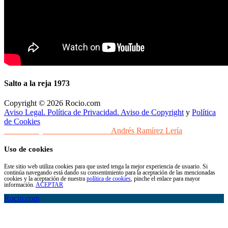
Salto a la reja 1973
Copyright © 2026 Rocio.com
Aviso Legal. Política de Privacidad. Aviso de Copyright
y
Política
de Cookies
Desarrollo y Diseño Web Sevilla
Andrés Ramírez Lería
Uso de cookies
Este sitio web utiliza cookies para que usted tenga la mejor experiencia de usuario. Si
continúa navegando está dando su consentimiento para la aceptación de las mencionadas
cookies y la aceptación de nuestra
política de cookies
, pinche el enlace para mayor
información.
ACEPTAR
Rocio.com