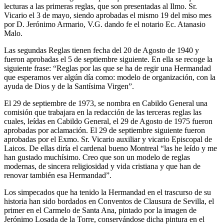
lecturas a las primeras reglas, que son presentadas al Ilmo. Sr.
El traslado cada siete años
Vicario el 3 de mayo, siendo aprobadas el mismo 19 del miso mes
por D. Jerónimo Armario, V.G. dando fe el notario Ec. Atanasio
¿Cuales son los actos principales que se celebran en el
Malo.
Rocío?
Las segundas Reglas tienen fecha del 20 de Agosto de 1940 y
Quiero hacer el camino,¿que tengo que hacer?
fueron aprobadas el 5 de septiembre siguiente. En ella se recoge la
siguiente frase: “Reglas por las que se ha de regir una Hermandad
En el Rocío, ¿dónde me alojo?
que esperamos ver algún día como: modelo de organización, con la
ayuda de Dios y de la Santísima Virgen”.
El 29 de septiembre de 1973, se nombra en Cabildo General una
comisión que trabajara en la redacción de las terceras reglas las
cuales, leídas en Cabildo General, el 29 de Agosto de 1975 fueron
aprobadas por aclamación. El 29 de septiembre siguiente fueron
aprobadas por el Exmo. Sr. Vicario auxiliar y vicario Episcopal de
Laicos. De ellas diría el cardenal bueno Montreal “las he leído y me
han gustado muchísimo. Creo que son un modelo de reglas
modernas, de sincera religiosidad y vida cristiana y que han de
renovar también esa Hermandad”.
Los simpecados que ha tenido la Hermandad en el trascurso de su
historia han sido bordados en Conventos de Clausura de Sevilla, el
primer en el Carmelo de Santa Ana, pintado por la imagen de
Jerónimo Losada de la Torre, conservándose dicha pintura en el