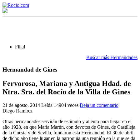
Filial
Buscar más Hermandades
Hermandad de Gines
¡Bienvenido! Soy el asistente virtual de rocio.com.
¿En qué puedo ayudarte?
Fervorosa, Mariana y Antigua Hdad. de
Ntra. Sra. del Rocío de la Villa de Gines
Historia de la Virgen del Rocío
21 de agosto, 2014
Leída 14904 veces
Deja un comentario
Diego Ramírez
¿Cuándo es la romería del Rocío?
Otras hermandades servirán de estimulo y aliento para llegar en el
¿Cuántas hermandades participan en la romería?
año 1928, en que María Martín, con devotos de Gines, de Castilleja
de la Cuesta y de Sevilla, fundaron esta Hermandad. El 30 de abril
¿Cuándo se construyó la primera ermita?
de dicho año tiene lugar en la parroquia una reunión en la que se da