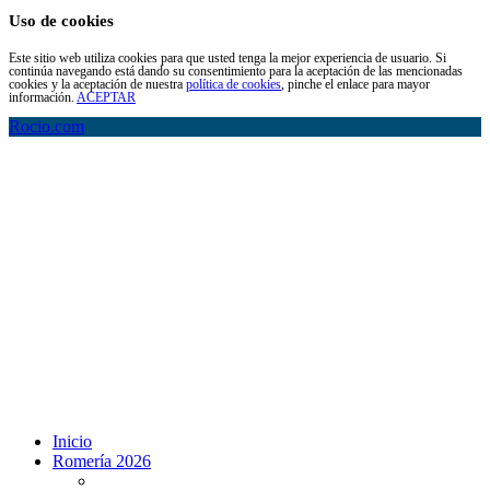
Uso de cookies
Este sitio web utiliza cookies para que usted tenga la mejor experiencia de usuario. Si
continúa navegando está dando su consentimiento para la aceptación de las mencionadas
cookies y la aceptación de nuestra
política de cookies
, pinche el enlace para mayor
información.
ACEPTAR
Rocio.com
Inicio
Romería 2026
Programa Romería 2026