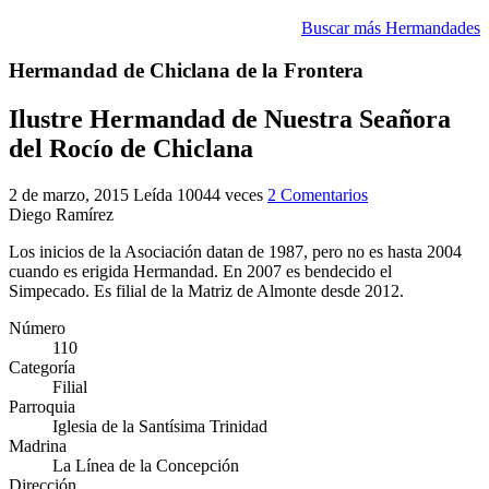
El traslado cada siete años
Buscar más Hermandades
¿Cuales son los actos principales que se celebran en el
Hermandad de Chiclana de la Frontera
Rocío?
Quiero hacer el camino,¿que tengo que hacer?
Ilustre Hermandad de Nuestra Seañora
del Rocío de Chiclana
En el Rocío, ¿dónde me alojo?
2 de marzo, 2015
Leída 10044 veces
2 Comentarios
Diego Ramírez
Los inicios de la Asociación datan de 1987, pero no es hasta 2004
cuando es erigida Hermandad. En 2007 es bendecido el
Simpecado. Es filial de la Matriz de Almonte desde 2012.
Número
110
Categoría
Filial
Parroquia
Iglesia de la Santísima Trinidad
Madrina
La Línea de la Concepción
Dirección