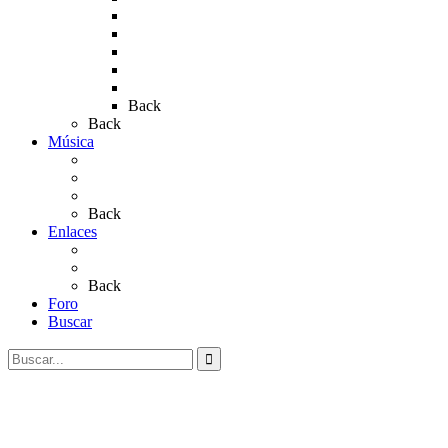
Rocio 2015
Rocío 2018
Rocío 2019
Rocío 2022
Rocío 2023
Back
Back
Música
Sevillanas
Salves a La Virgen del Rocío
Videos
Back
Enlaces
Al Rocío
Coros Rocieros
Back
Foro
Buscar