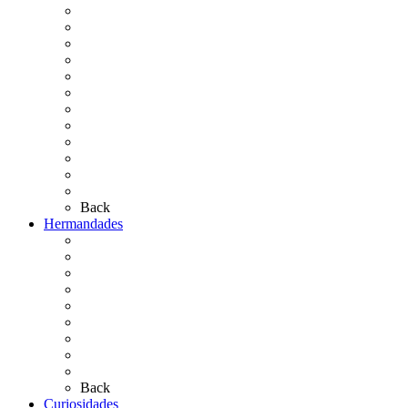
La Virgen del Rocío
La Coronación
Cronología
El Rocío Chico
El Traslado
El Camino Europeo
¿Qué sabes del Rocío?
Personajes Ilustres del Rocío
Las Ermitas
El Retablo
Bibliografía
Artículos de autor
Back
Hermandades
Situación de Simpecados 2026
Carteles Rocío 2026
Hermandades y Agrupaciones
Presentación de Hermandades 2026
Los Simpecados Hdades. Filiales
Simpecados Hdades. No Filiales
Las Medallas
Las Carretas
Las Casas de Hermandad
Back
Curiosidades