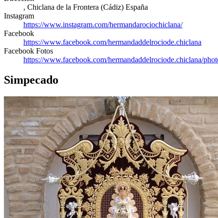
,
Chiclana de la Frontera
(
Cádiz
)
España
Instagram
https://www.instagram.com/hermandarociochiclana/
Facebook
https://www.facebook.com/hermandaddelrociode.chiclana
Facebook Fotos
https://www.facebook.com/hermandaddelrociode.chiclana/phot
Simpecado