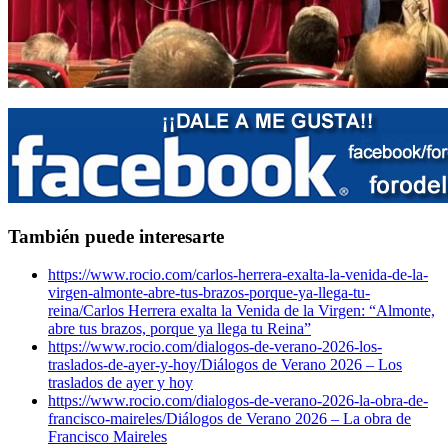
También puede interesarte
https://www.rocio.com/carlos-herrera-exalta-la-venida-de-la-
virgen-almonte-abre-tus-brazos-porque-ya-llega-tu-
reina/
Carlos Herrera exalta la Venida de la Virgen: “Almonte,
abre tus brazos, porque ya llega tu Reina”
https://www.rocio.com/dialogos-de-verano-2026-los-
traslados-de-ayer-y-hoy/
Diálogos de Verano 2026 – Los
traslados de ayer y hoy
https://www.rocio.com/dialogos-de-verano-2026-la-obra-de-
francisco-maireles/
Diálogos de Verano 2026 – La obra de
Francisco Maireles