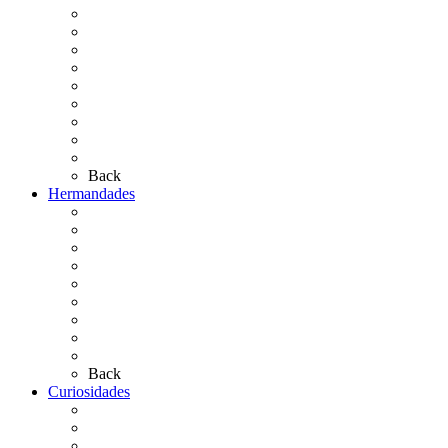
El Rocío Chico
El Traslado
El Camino Europeo
¿Qué sabes del Rocío?
Personajes Ilustres del Rocío
Las Ermitas
El Retablo
Bibliografía
Artículos de autor
Back
Hermandades
Situación de Simpecados 2026
Carteles Rocío 2026
Hermandades y Agrupaciones
Presentación de Hermandades 2026
Los Simpecados Hdades. Filiales
Simpecados Hdades. No Filiales
Las Medallas
Las Carretas
Las Casas de Hermandad
Back
Curiosidades
Las abuelas almonteñas
El techo de la Ermita
Exvotos del Rocío