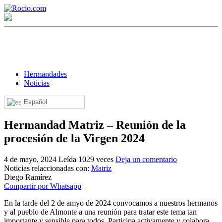
Hermandades
Noticias
Español
¡Bienvenido! Soy el asistente virtual de rocio.com.
Hermandad Matriz – Reunión de la
¿En qué puedo ayudarte?
procesión de la Virgen 2024
4 de mayo, 2024
Leída 1029 veces
Deja un comentario
Historia de la Virgen del Rocío
Noticias relaccionadas con:
Matriz
Diego Ramírez
¿Cuándo es la romería del Rocío?
Compartir por Whatsapp
¿Cuántas hermandades participan en la romería?
En la tarde del 2 de amyo de 2024 convocamos a nuestros hermanos
y al pueblo de Almonte a una reunión para tratar este tema tan
¿Cuándo se construyó la primera ermita?
importante y sensible para todos. Participa activamente y colabora