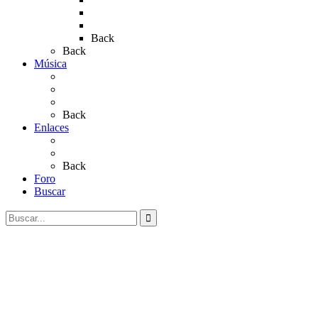
Rocío 2022
Rocío 2023
Back
Back
Música
Sevillanas
Salves a La Virgen del Rocío
Videos
Back
Enlaces
Al Rocío
Coros Rocieros
Back
Foro
Buscar