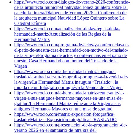
https://www.rocio.com/dialogos-de-verano-2026-conferencia-
de-la-arquitecta-municipal-natividad-lopez-quintero-sobre-la-
catedral-efimera/
Diálogos de Verano 2026 – Conferencia de
la arquitecta municipal Natividad López Quintero sobre La
Catedral Efímera
https://www.rocio.com/actualizacion-de-las-reglas-de-la-
hermandad-matriz/
Actualización de las Reglas de la
Hermandad Matriz
https://www.rocio.com/programa-de-actos-y-conferencias-en-
el-patio-de-nuestra-casa-hermandad-con-motivo-del-traslado-
de-la-virgen/
Programa de actos y conferencias en el patio de
nuestra Casa Hermandad con motivo del Traslado de la
Virgen
https://www.rocio.com/la-hermandad-matriz-inaugura-
traslado-la-mirada-de-un-fotografo-portugues-a-la-venida-de-
la-virgen/
La Hermandad Matriz inaugura “Traslado”, la
mirada de un fotógrafo portugués a la Venida de la Virgen
https://www.rocio.com/la-hermandad-matriz-reune-ante-la-
virgen-a-sus-antiguos-hermanos-mayores-en-una-misa-de-
gratitud/
La Hermandad Matriz reúne ante la Virgen a sus
antiguos Hermanos Mayores en una misa de gratitud
https://www.rocio.com/matriz-exposicion-fotografica-
traslado/
Matriz – Exposición fotográfica TRASLADO
https://www.rocio.com/presentacion-de-la-programacion-de-
verano-2026-en-el-santuario-de-ntra-sra-del-