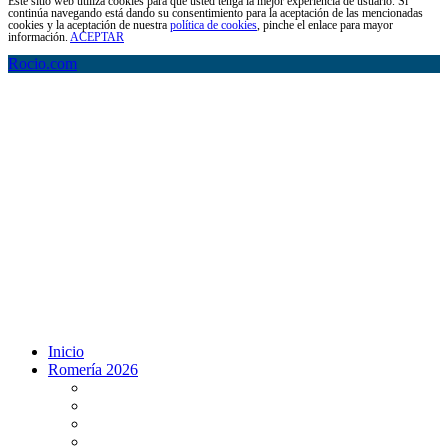
Este sitio web utiliza cookies para que usted tenga la mejor experiencia de usuario. Si
continúa navegando está dando su consentimiento para la aceptación de las mencionadas
cookies y la aceptación de nuestra
política de cookies
, pinche el enlace para mayor
información.
ACEPTAR
Rocio.com
Inicio
Romería 2026
Programa Romería 2026
Salto de la reja 2026
Salida y Entrada de la Virgen 2026
Presentación Hdades EN DIRECTO