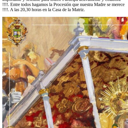
!!!!. Entre todos hagamos la Procesión que nuestra Madre se merece
El traslado cada siete años
!!!!. A las 20,30 horas en la Casa de la Matriz.
¿Cuales son los actos principales que se celebran en el
Rocío?
Quiero hacer el camino,¿que tengo que hacer?
En el Rocío, ¿dónde me alojo?