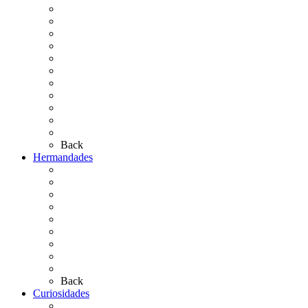
La Coronación
Cronología
El Rocío Chico
El Traslado
El Camino Europeo
¿Qué sabes del Rocío?
Personajes Ilustres del Rocío
Las Ermitas
El Retablo
Bibliografía
Artículos de autor
Back
Hermandades
Situación de Simpecados 2026
Carteles Rocío 2026
Hermandades y Agrupaciones
Presentación de Hermandades 2026
Los Simpecados Hdades. Filiales
Simpecados Hdades. No Filiales
Las Medallas
Las Carretas
Las Casas de Hermandad
Back
Curiosidades
Las abuelas almonteñas