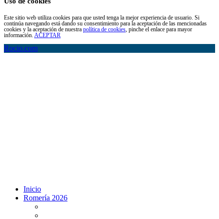
Uso de cookies
Este sitio web utiliza cookies para que usted tenga la mejor experiencia de usuario. Si
continúa navegando está dando su consentimiento para la aceptación de las mencionadas
cookies y la aceptación de nuestra
política de cookies
, pinche el enlace para mayor
información.
ACEPTAR
Rocio.com
Inicio
Romería 2026
Programa Romería 2026
Salto de la reja 2026