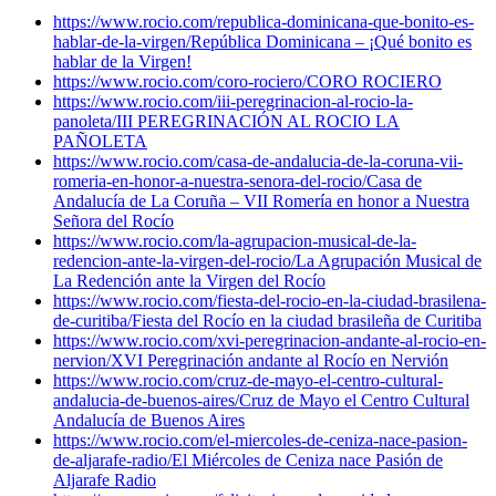
https://www.rocio.com/republica-dominicana-que-bonito-es-
hablar-de-la-virgen/
República Dominicana – ¡Qué bonito es
hablar de la Virgen!
https://www.rocio.com/coro-rociero/
CORO ROCIERO
https://www.rocio.com/iii-peregrinacion-al-rocio-la-
panoleta/
III PEREGRINACIÓN AL ROCIO LA
PAÑOLETA
https://www.rocio.com/casa-de-andalucia-de-la-coruna-vii-
romeria-en-honor-a-nuestra-senora-del-rocio/
Casa de
Andalucía de La Coruña – VII Romería en honor a Nuestra
Señora del Rocío
https://www.rocio.com/la-agrupacion-musical-de-la-
redencion-ante-la-virgen-del-rocio/
La Agrupación Musical de
La Redención ante la Virgen del Rocío
https://www.rocio.com/fiesta-del-rocio-en-la-ciudad-brasilena-
de-curitiba/
Fiesta del Rocío en la ciudad brasileña de Curitiba
https://www.rocio.com/xvi-peregrinacion-andante-al-rocio-en-
nervion/
XVI Peregrinación andante al Rocío en Nervión
https://www.rocio.com/cruz-de-mayo-el-centro-cultural-
andalucia-de-buenos-aires/
Cruz de Mayo el Centro Cultural
Andalucía de Buenos Aires
https://www.rocio.com/el-miercoles-de-ceniza-nace-pasion-
de-aljarafe-radio/
El Miércoles de Ceniza nace Pasión de
Aljarafe Radio