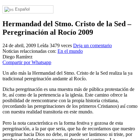
El traslado cada siete años
Español
¿Cuales son los actos principales que se celebran en el
Rocío?
Hermandad del Stmo. Cristo de la Sed –
Peregrinación al Rocío 2009
Quiero hacer el camino,¿que tengo que hacer?
En el Rocío, ¿dónde me alojo?
24 de abril, 2009
Leída 3479 veces
Deja un comentario
Noticias relaccionadas con:
En el mundo
Diego Ramírez
Compartir por Whatsapp
Un año más la Hermandad del Stmo. Cristo de la Sed realiza la ya
tradicional peregrinación andante al Rocío.
Dicha peregrinación es una muestra más de pública protestación de
fe, así como de la pertenencia a la iglesia. Este camino ofrece la
posibilidad de reencontrarse con la propia historia cristiana,
(recordando las peregrinaciones de los primeros Cristianos) así como
con nuestra realidad transitoria en este mundo.
Pero la nota característica es la forma festiva y gozosa de esta
peregrinación, a la par que seria, que ha de recordarnos que nuestro
peregrinar hacia Dios no debe, ni puede ser lastimoso ni triste, por
muchas penalidades que pasemos durante el camino.
La