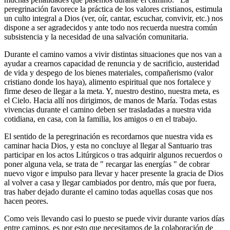
peregrinación favorece la práctica de los valores cristianos, estimula
un culto integral a Dios (ver, oír, cantar, escuchar, convivir, etc.) nos
dispone a ser agradecidos y ante todo nos recuerda nuestra común
subsistencia y la necesidad de una salvación comunitaria.
Durante el camino vamos a vivir distintas situaciones que nos van a
ayudar a crearnos capacidad de renuncia y de sacrificio, austeridad
de vida y despego de los bienes materiales, compañerismo (valor
cristiano donde los haya), alimento espiritual que nos fortalece y
firme deseo de llegar a la meta. Y, nuestro destino, nuestra meta, es
el Cielo. Hacia allí nos dirigimos, de manos de María. Todas estas
vivencias durante el camino deben ser trasladadas a nuestra vida
cotidiana, en casa, con la familia, los amigos o en el trabajo.
El sentido de la peregrinación es recordarnos que nuestra vida es
caminar hacia Dios, y esta no concluye al llegar al Santuario tras
participar en los actos Litúrgicos o tras adquirir algunos recuerdos o
poner alguna vela, se trata de " recargar las energías " de cobrar
nuevo vigor e impulso para llevar y hacer presente la gracia de Dios
al volver a casa y llegar cambiados por dentro, más que por fuera,
tras haber dejado durante el camino todas aquellas cosas que nos
hacen peores.
Como veis llevando casi lo puesto se puede vivir durante varios días
entre caminos, es por esto que necesitamos de la colaboración de