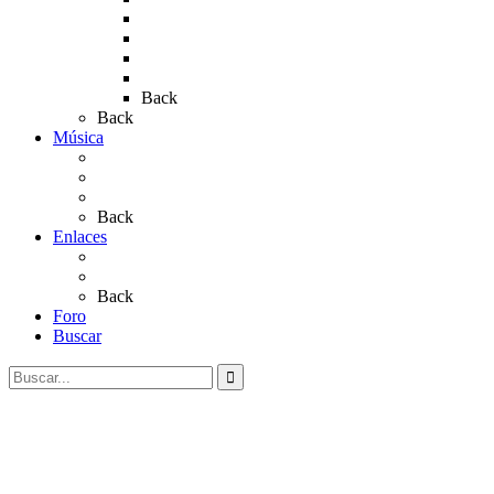
Rocío 2018
Rocío 2019
Rocío 2022
Rocío 2023
Back
Back
Música
Sevillanas
Salves a La Virgen del Rocío
Videos
Back
Enlaces
Al Rocío
Coros Rocieros
Back
Foro
Buscar