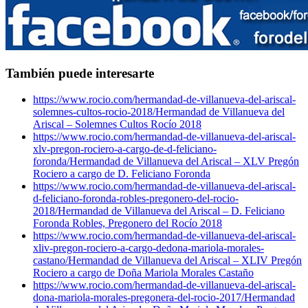
También puede interesarte
https://www.rocio.com/hermandad-de-villanueva-del-ariscal-
solemnes-cultos-rocio-2018/
Hermandad de Villanueva del
Ariscal – Solemnes Cultos Rocío 2018
https://www.rocio.com/hermandad-de-villanueva-del-ariscal-
xlv-pregon-rociero-a-cargo-de-d-feliciano-
foronda/
Hermandad de Villanueva del Ariscal – XLV Pregón
Rociero a cargo de D. Feliciano Foronda
https://www.rocio.com/hermandad-de-villanueva-del-ariscal-
d-feliciano-foronda-robles-pregonero-del-rocio-
2018/
Hermandad de Villanueva del Ariscal – D. Feliciano
Foronda Robles, Pregonero del Rocío 2018
https://www.rocio.com/hermandad-de-villanueva-del-ariscal-
xliv-pregon-rociero-a-cargo-dedona-mariola-morales-
castano/
Hermandad de Villanueva del Ariscal – XLIV Pregón
Rociero a cargo de Doña Mariola Morales Castaño
https://www.rocio.com/hermandad-de-villanueva-del-ariscal-
dona-mariola-morales-pregonera-del-rocio-2017/
Hermandad