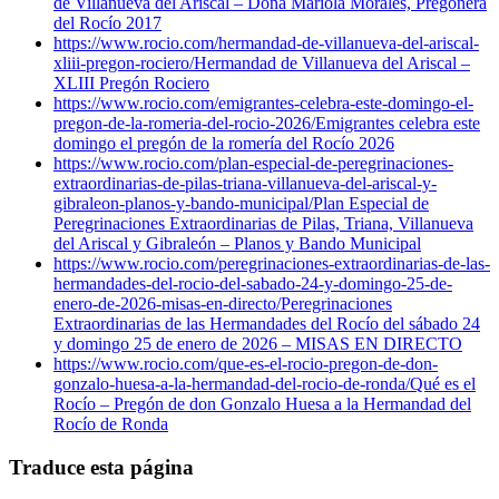
de Villanueva del Ariscal – Doña Mariola Morales, Pregonera
del Rocío 2017
https://www.rocio.com/hermandad-de-villanueva-del-ariscal-
xliii-pregon-rociero/
Hermandad de Villanueva del Ariscal –
XLIII Pregón Rociero
https://www.rocio.com/emigrantes-celebra-este-domingo-el-
pregon-de-la-romeria-del-rocio-2026/
Emigrantes celebra este
domingo el pregón de la romería del Rocío 2026
https://www.rocio.com/plan-especial-de-peregrinaciones-
extraordinarias-de-pilas-triana-villanueva-del-ariscal-y-
gibraleon-planos-y-bando-municipal/
Plan Especial de
Peregrinaciones Extraordinarias de Pilas, Triana, Villanueva
del Ariscal y Gibraleón – Planos y Bando Municipal
https://www.rocio.com/peregrinaciones-extraordinarias-de-las-
hermandades-del-rocio-del-sabado-24-y-domingo-25-de-
enero-de-2026-misas-en-directo/
Peregrinaciones
Extraordinarias de las Hermandades del Rocío del sábado 24
y domingo 25 de enero de 2026 – MISAS EN DIRECTO
https://www.rocio.com/que-es-el-rocio-pregon-de-don-
gonzalo-huesa-a-la-hermandad-del-rocio-de-ronda/
Qué es el
Rocío – Pregón de don Gonzalo Huesa a la Hermandad del
Rocío de Ronda
Traduce esta página