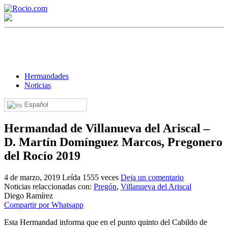
Hermandades
Noticias
Español
¡Bienvenido! Soy el asistente virtual de rocio.com.
Hermandad de Villanueva del Ariscal –
¿En qué puedo ayudarte?
D. Martín Domínguez Marcos, Pregonero
del Rocío 2019
Historia de la Virgen del Rocío
4 de marzo, 2019
Leída 1555 veces
Deja un comentario
¿Cuándo es la romería del Rocío?
Noticias relaccionadas con:
Pregón
,
Villanueva del Ariscal
Diego Ramírez
¿Cuántas hermandades participan en la romería?
Compartir por Whatsapp
¿Cuándo se construyó la primera ermita?
Esta Hermandad informa que en el punto quinto del Cabildo de