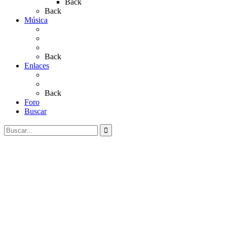
Back
Back
Música
Sevillanas
Salves a La Virgen del Rocío
Videos
Back
Enlaces
Al Rocío
Coros Rocieros
Back
Foro
Buscar