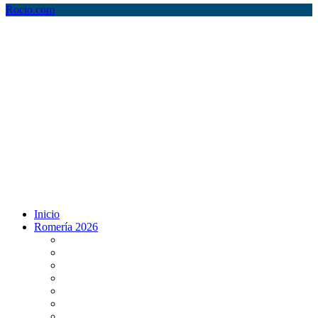
Rocio.com
Inicio
Romería 2026
Programa Romería 2026
Salto de la reja 2026
Salida y Entrada de la Virgen 2026
Presentación Hdades EN DIRECTO
Misa de Pentecostés 2026 en DIRECTO
Situación Simpecados 2026
Paso por Coria del Río 2026