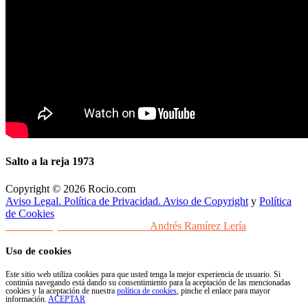
Salto a la reja 1973
Copyright © 2026 Rocio.com
Aviso Legal. Política de Privacidad. Aviso de Copyright
y
Política
de Cookies
Desarrollo y Diseño Web Sevilla
Andrés Ramírez Lería
Uso de cookies
Este sitio web utiliza cookies para que usted tenga la mejor experiencia de usuario. Si
continúa navegando está dando su consentimiento para la aceptación de las mencionadas
cookies y la aceptación de nuestra
política de cookies
, pinche el enlace para mayor
información.
ACEPTAR