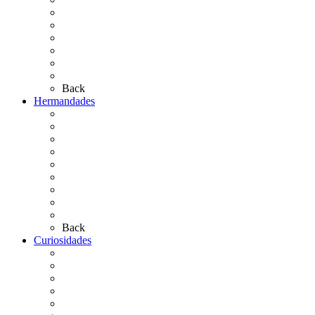
¿Qué sabes del Rocío?
Personajes Ilustres del Rocío
Las Ermitas
El Retablo
Bibliografía
Artículos de autor
Back
Hermandades
Situación de Simpecados 2026
Carteles Rocío 2026
Hermandades y Agrupaciones
Presentación de Hermandades 2026
Los Simpecados Hdades. Filiales
Simpecados Hdades. No Filiales
Las Medallas
Las Carretas
Las Casas de Hermandad
Back
Curiosidades
Las abuelas almonteñas
El techo de la Ermita
Exvotos del Rocío
Saca de Yeguas 2025
El Rocío Chico