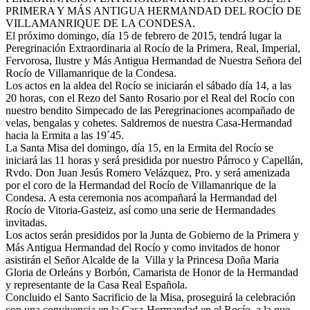
PRIMERA Y MÁS ANTIGUA HERMANDAD DEL ROCÍO DE
El traslado cada siete años
VILLAMANRIQUE DE LA CONDESA.
El próximo domingo, día 15 de febrero de 2015, tendrá lugar la
¿Cuales son los actos principales que se celebran en el
Peregrinación Extraordinaria al Rocío de la Primera, Real, Imperial,
Rocío?
Fervorosa, Ilustre y Más Antigua Hermandad de Nuestra Señora del
Quiero hacer el camino,¿que tengo que hacer?
Rocío de Villamanrique de la Condesa.
Los actos en la aldea del Rocío se iniciarán el sábado día 14, a las
En el Rocío, ¿dónde me alojo?
20 horas, con el Rezo del Santo Rosario por el Real del Rocío con
nuestro bendito Simpecado de las Peregrinaciones acompañado de
velas, bengalas y cohetes. Saldremos de nuestra Casa-Hermandad
hacia la Ermita a las 19´45.
La Santa Misa del domingo, día 15, en la Ermita del Rocío se
iniciará las 11 horas y será presidida por nuestro Párroco y Capellán,
Rvdo. Don Juan Jesús Romero Velázquez, Pro. y será amenizada
por el coro de la Hermandad del Rocío de Villamanrique de la
Condesa. A esta ceremonia nos acompañará la Hermandad del
Rocío de Vitoria-Gasteiz, así como una serie de Hermandades
invitadas.
Los actos serán presididos por la Junta de Gobierno de la Primera y
Más Antigua Hermandad del Rocío y como invitados de honor
asistirán el Señor Alcalde de la Villa y la Princesa Doña Maria
Gloria de Orleáns y Borbón, Camarista de Honor de la Hermandad
y representante de la Casa Real Española.
Concluido el Santo Sacrificio de la Misa, proseguirá la celebración
con una convivencia en la Casa-Hermandad en el Rocío, a la que