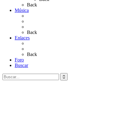
Back
Música
Sevillanas
Salves a La Virgen del Rocío
Videos
Back
Enlaces
Al Rocío
Coros Rocieros
Back
Foro
Buscar