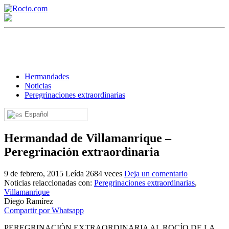
Hermandades
Noticias
Peregrinaciones extraordinarias
¡Bienvenido! Soy el asistente virtual de rocio.com.
Español
¿En qué puedo ayudarte?
Hermandad de Villamanrique –
Peregrinación extraordinaria
Historia de la Virgen del Rocío
9 de febrero, 2015
Leída 2684 veces
Deja un comentario
Noticias relaccionadas con:
Peregrinaciones extraordinarias
,
¿Cuándo es la romería del Rocío?
Villamanrique
Diego Ramírez
¿Cuántas hermandades participan en la romería?
Compartir por Whatsapp
¿Cuándo se construyó la primera ermita?
PEREGRINACIÓN EXTRAORDINARIA AL ROCÍO DE LA