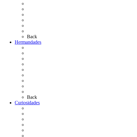
¿Qué sabes del Rocío?
Personajes Ilustres del Rocío
Las Ermitas
El Retablo
Bibliografía
Artículos de autor
Back
Hermandades
Situación de Simpecados 2026
Carteles Rocío 2026
Hermandades y Agrupaciones
Presentación de Hermandades 2026
Los Simpecados Hdades. Filiales
Simpecados Hdades. No Filiales
Las Medallas
Las Carretas
Las Casas de Hermandad
Back
Curiosidades
Las abuelas almonteñas
El techo de la Ermita
Exvotos del Rocío
Saca de Yeguas 2025
El Rocío Chico
Más curiosidades…