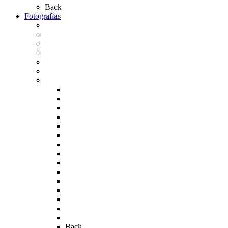
Back
Fotografías
Galería Fotográfica
Fotos antiguas
Fotos de Las Carretas
Fotos de la Virgen
La Virgen en el Simpecado
Carteles del Rocío
Fotos de la romería
Rocío 2005
Rocío 2006
Rocío 2007
Rocío 2008
Rocío 2009
Rocío 2010
Rocío 2011
Rocío 2012
Rocío 2013
Rocío 2017
Rocio 2015
Rocío 2018
Rocío 2019
Rocío 2022
Rocío 2023
Back