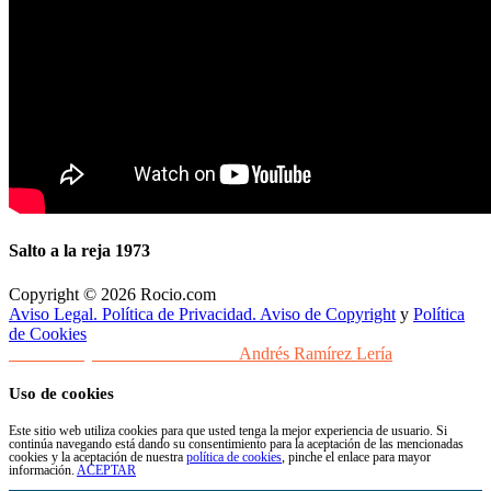
Salto a la reja 1973
Copyright © 2026 Rocio.com
Aviso Legal. Política de Privacidad. Aviso de Copyright
y
Política
de Cookies
Desarrollo y Diseño Web Sevilla
Andrés Ramírez Lería
Uso de cookies
Este sitio web utiliza cookies para que usted tenga la mejor experiencia de usuario. Si
continúa navegando está dando su consentimiento para la aceptación de las mencionadas
cookies y la aceptación de nuestra
política de cookies
, pinche el enlace para mayor
información.
ACEPTAR