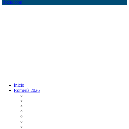
Rocio.com
Inicio
Romería 2026
Programa Romería 2026
Salto de la reja 2026
Salida y Entrada de la Virgen 2026
Presentación Hdades EN DIRECTO
Misa de Pentecostés 2026 en DIRECTO
Situación Simpecados 2026
Paso por Coria del Río 2026