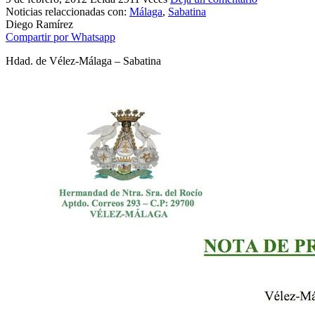
Noticias relaccionadas con:
Málaga
,
Sabatina
El traslado cada siete años
Diego Ramírez
Compartir por Whatsapp
¿Cuales son los actos principales que se celebran en el
Rocío?
Hdad. de Vélez-Málaga – Sabatina
Quiero hacer el camino,¿que tengo que hacer?
En el Rocío, ¿dónde me alojo?