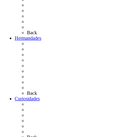
Personajes Ilustres del Rocío
Las Ermitas
El Retablo
Bibliografía
Artículos de autor
Back
Hermandades
Situación de Simpecados 2026
Carteles Rocío 2026
Hermandades y Agrupaciones
Presentación de Hermandades 2026
Los Simpecados Hdades. Filiales
Simpecados Hdades. No Filiales
Las Medallas
Las Carretas
Las Casas de Hermandad
Back
Curiosidades
Las abuelas almonteñas
El techo de la Ermita
Exvotos del Rocío
Saca de Yeguas 2025
El Rocío Chico
Más curiosidades…