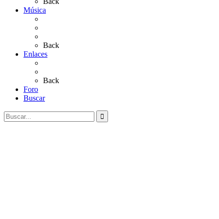
Back
Música
Sevillanas
Salves a La Virgen del Rocío
Videos
Back
Enlaces
Al Rocío
Coros Rocieros
Back
Foro
Buscar