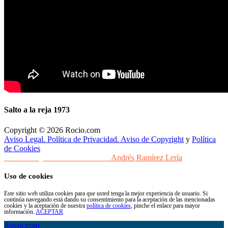
Salto a la reja 1973
Copyright © 2026 Rocio.com
Aviso Legal. Política de Privacidad. Aviso de Copyright
y
Política
de Cookies
Desarrollo y Diseño Web Sevilla
Andrés Ramírez Lería
Uso de cookies
Este sitio web utiliza cookies para que usted tenga la mejor experiencia de usuario. Si
continúa navegando está dando su consentimiento para la aceptación de las mencionadas
cookies y la aceptación de nuestra
política de cookies
, pinche el enlace para mayor
información.
ACEPTAR
Rocio.com