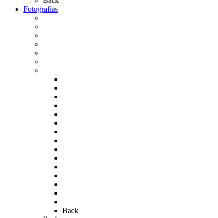
Back
Fotografías
Galería Fotográfica
Fotos antiguas
Fotos de Las Carretas
Fotos de la Virgen
La Virgen en el Simpecado
Carteles del Rocío
Fotos de la romería
Rocío 2005
Rocío 2006
Rocío 2007
Rocío 2008
Rocío 2009
Rocío 2010
Rocío 2011
Rocío 2012
Rocío 2013
Rocío 2017
Rocio 2015
Rocío 2018
Rocío 2019
Rocío 2022
Rocío 2023
Back