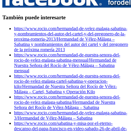
También puede interesarte
https://www.rocio.com/hermandad-de-velez-malaga-sabatina-
y-nombramientos-del-autor-del-cartel-y-del-pregonero-de-la-
proxima-romeria-2013/
Hermandad de Vélez-Málaga –
Sabatina y nombramientos del autor del cartel y del pregonero
de la próxima romería 2013
https://www.rocio.com/hermandad-de-nuestra-senora-del-
rocio-de-velez-malaga-sabatina-mensual/
Hermandad de
Nuestra Señora del Rocío de Vélez-Málaga – Sabatina
mensual
https://www.rocio.com/hermandad-de-nuestra-senora-del-
rocio-de-velez-malaga-cartel-sabatina-y-operacion-
kilo/
Hermandad de Nuestra Señora del Rocío de Vélez-
Málaga – Cartel, Sabatina y Operación Kilo
https://www.rocio.com/hermandad-de-nuestra-senora-del-
rocio-de-velez-malaga-sabatina/
Hermandad de Nuestra
Señora del Rocío de Vélez-Málaga – Sabatina
https://www.rocio.com/hermandad-de-velez-malaga-sabatina-
3/
Hermandad de Vélez-Málaga – Sabatina
https://www.rocio.com/sabatina-y-misa-por-el-eterno-
descanso-del-papa-francisco-en-video-sabado-26-de-abril-de-