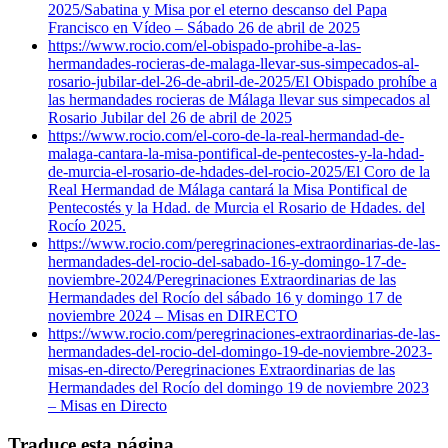
2025/
Sabatina y Misa por el eterno descanso del Papa
Francisco en Vídeo – Sábado 26 de abril de 2025
https://www.rocio.com/el-obispado-prohibe-a-las-
hermandades-rocieras-de-malaga-llevar-sus-simpecados-al-
rosario-jubilar-del-26-de-abril-de-2025/
El Obispado prohíbe a
las hermandades rocieras de Málaga llevar sus simpecados al
Rosario Jubilar del 26 de abril de 2025
https://www.rocio.com/el-coro-de-la-real-hermandad-de-
malaga-cantara-la-misa-pontifical-de-pentecostes-y-la-hdad-
de-murcia-el-rosario-de-hdades-del-rocio-2025/
El Coro de la
Real Hermandad de Málaga cantará la Misa Pontifical de
Pentecostés y la Hdad. de Murcia el Rosario de Hdades. del
Rocío 2025.
https://www.rocio.com/peregrinaciones-extraordinarias-de-las-
hermandades-del-rocio-del-sabado-16-y-domingo-17-de-
noviembre-2024/
Peregrinaciones Extraordinarias de las
Hermandades del Rocío del sábado 16 y domingo 17 de
noviembre 2024 – Misas en DIRECTO
https://www.rocio.com/peregrinaciones-extraordinarias-de-las-
hermandades-del-rocio-del-domingo-19-de-noviembre-2023-
misas-en-directo/
Peregrinaciones Extraordinarias de las
Hermandades del Rocío del domingo 19 de noviembre 2023
– Misas en Directo
Traduce esta página