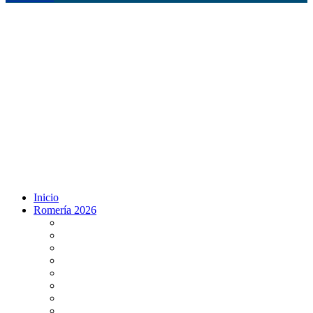
Inicio
Romería 2026
Programa Romería 2026
Salto de la reja 2026
Salida y Entrada de la Virgen 2026
Presentación Hdades EN DIRECTO
Misa de Pentecostés 2026 en DIRECTO
Situación Simpecados 2026
Paso por Coria del Río 2026
Paso Vado de Quema 2026