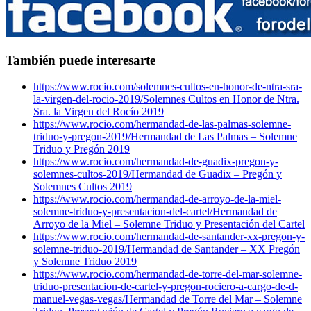
También puede interesarte
https://www.rocio.com/solemnes-cultos-en-honor-de-ntra-sra-
la-virgen-del-rocio-2019/
Solemnes Cultos en Honor de Ntra.
Sra. la Virgen del Rocío 2019
https://www.rocio.com/hermandad-de-las-palmas-solemne-
triduo-y-pregon-2019/
Hermandad de Las Palmas – Solemne
Triduo y Pregón 2019
https://www.rocio.com/hermandad-de-guadix-pregon-y-
solemnes-cultos-2019/
Hermandad de Guadix – Pregón y
Solemnes Cultos 2019
https://www.rocio.com/hermandad-de-arroyo-de-la-miel-
solemne-triduo-y-presentacion-del-cartel/
Hermandad de
Arroyo de la Miel – Solemne Triduo y Presentación del Cartel
https://www.rocio.com/hermandad-de-santander-xx-pregon-y-
solemne-triduo-2019/
Hermandad de Santander – XX Pregón
y Solemne Triduo 2019
https://www.rocio.com/hermandad-de-torre-del-mar-solemne-
triduo-presentacion-de-cartel-y-pregon-rociero-a-cargo-de-d-
manuel-vegas-vegas/
Hermandad de Torre del Mar – Solemne