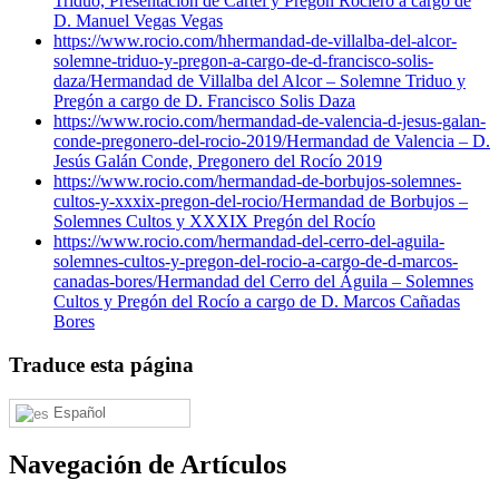
Triduo, Presentación de Cartel y Pregón Rociero a cargo de
D. Manuel Vegas Vegas
https://www.rocio.com/hhermandad-de-villalba-del-alcor-
solemne-triduo-y-pregon-a-cargo-de-d-francisco-solis-
daza/
Hermandad de Villalba del Alcor – Solemne Triduo y
Pregón a cargo de D. Francisco Solis Daza
https://www.rocio.com/hermandad-de-valencia-d-jesus-galan-
conde-pregonero-del-rocio-2019/
Hermandad de Valencia – D.
Jesús Galán Conde, Pregonero del Rocío 2019
https://www.rocio.com/hermandad-de-borbujos-solemnes-
cultos-y-xxxix-pregon-del-rocio/
Hermandad de Borbujos –
Solemnes Cultos y XXXIX Pregón del Rocío
https://www.rocio.com/hermandad-del-cerro-del-aguila-
solemnes-cultos-y-pregon-del-rocio-a-cargo-de-d-marcos-
canadas-bores/
Hermandad del Cerro del Águila – Solemnes
Cultos y Pregón del Rocío a cargo de D. Marcos Cañadas
Bores
Traduce esta página
Español
Navegación de Artículos