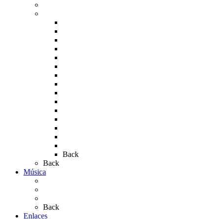
Carteles del Rocío
Fotos de la romería
Rocío 2005
Rocío 2006
Rocío 2007
Rocío 2008
Rocío 2009
Rocío 2010
Rocío 2011
Rocío 2012
Rocío 2013
Rocío 2017
Rocio 2015
Rocío 2018
Rocío 2019
Rocío 2022
Rocío 2023
Back
Back
Música
Sevillanas
Salves a La Virgen del Rocío
Videos
Back
Enlaces