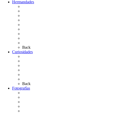
Hermandades
Situación de Simpecados 2026
Carteles Rocío 2026
Hermandades y Agrupaciones
Presentación de Hermandades 2026
Los Simpecados Hdades. Filiales
Simpecados Hdades. No Filiales
Las Medallas
Las Carretas
Las Casas de Hermandad
Back
Curiosidades
Las abuelas almonteñas
El techo de la Ermita
Exvotos del Rocío
Saca de Yeguas 2025
El Rocío Chico
Más curiosidades…
Back
Fotografías
Galería Fotográfica
Fotos antiguas
Fotos de Las Carretas
Fotos de la Virgen
La Virgen en el Simpecado