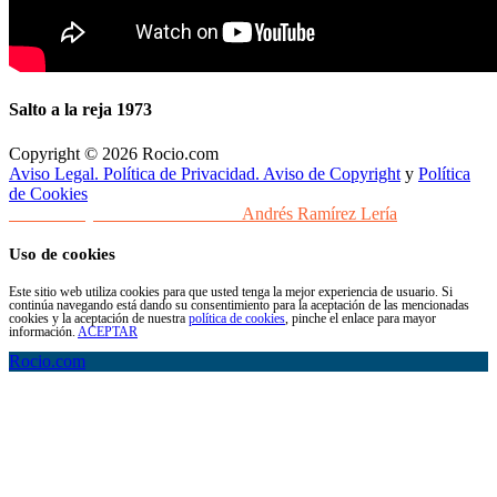
Salto a la reja 1973
Copyright © 2026 Rocio.com
Aviso Legal. Política de Privacidad. Aviso de Copyright
y
Política
de Cookies
Desarrollo y Diseño Web Sevilla
Andrés Ramírez Lería
Uso de cookies
Este sitio web utiliza cookies para que usted tenga la mejor experiencia de usuario. Si
continúa navegando está dando su consentimiento para la aceptación de las mencionadas
cookies y la aceptación de nuestra
política de cookies
, pinche el enlace para mayor
información.
ACEPTAR
Rocio.com