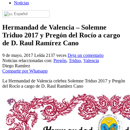
Noticias
El traslado cada siete años
Español
¿Cuales son los actos principales que se celebran en el
Rocío?
Hermandad de Valencia – Solemne
Quiero hacer el camino,¿que tengo que hacer?
Triduo 2017 y Pregón del Rocío a cargo
En el Rocío, ¿dónde me alojo?
de D. Raul Ramírez Cano
9 de mayo, 2017
Leída 2137 veces
Deja un comentario
Noticias relaccionadas con:
Pregón
,
Triduo
,
Valencia
Diego Ramírez
Compartir por Whatsapp
La Hermandad de Valencia celebra Solemne Triduo 2017 y Pregón
del Rocío a cargo de D. Raul Ramírez Cano