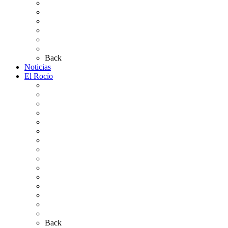
Altares de Culto 2026
Pases Romería 2026
Carteles Rocío 2026
Plano de la Aldea
Planos de los caminos
Preguntas frecuentes
Back
Noticias
El Rocío
Qué es el Rocío
La Leyenda
Ir al Rocío
La Virgen del Rocío
La Coronación
Cronología
El Rocío Chico
El Traslado
El Camino Europeo
¿Qué sabes del Rocío?
Personajes Ilustres del Rocío
Las Ermitas
El Retablo
Bibliografía
Artículos de autor
Back