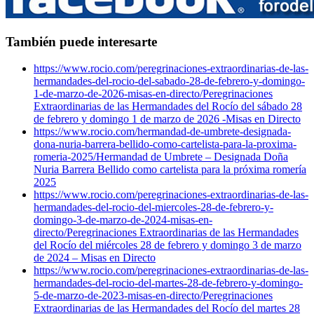
También puede interesarte
https://www.rocio.com/peregrinaciones-extraordinarias-de-las-
hermandades-del-rocio-del-sabado-28-de-febrero-y-domingo-
1-de-marzo-de-2026-misas-en-directo/
Peregrinaciones
Extraordinarias de las Hermandades del Rocío del sábado 28
de febrero y domingo 1 de marzo de 2026 -Misas en Directo
https://www.rocio.com/hermandad-de-umbrete-designada-
dona-nuria-barrera-bellido-como-cartelista-para-la-proxima-
romeria-2025/
Hermandad de Umbrete – Designada Doña
Nuria Barrera Bellido como cartelista para la próxima romería
2025
https://www.rocio.com/peregrinaciones-extraordinarias-de-las-
hermandades-del-rocio-del-miercoles-28-de-febrero-y-
domingo-3-de-marzo-de-2024-misas-en-
directo/
Peregrinaciones Extraordinarias de las Hermandades
del Rocío del miércoles 28 de febrero y domingo 3 de marzo
de 2024 – Misas en Directo
https://www.rocio.com/peregrinaciones-extraordinarias-de-las-
hermandades-del-rocio-del-martes-28-de-febrero-y-domingo-
5-de-marzo-de-2023-misas-en-directo/
Peregrinaciones
Extraordinarias de las Hermandades del Rocío del martes 28