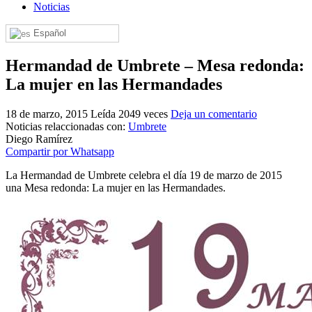
Noticias
El traslado cada siete años
Español
¿Cuales son los actos principales que se celebran en el
Rocío?
Hermandad de Umbrete – Mesa redonda:
Quiero hacer el camino,¿que tengo que hacer?
La mujer en las Hermandades
En el Rocío, ¿dónde me alojo?
18 de marzo, 2015
Leída 2049 veces
Deja un comentario
Noticias relaccionadas con:
Umbrete
Diego Ramírez
Compartir por Whatsapp
La Hermandad de Umbrete celebra el día 19 de marzo de 2015
una Mesa redonda: La mujer en las Hermandades.