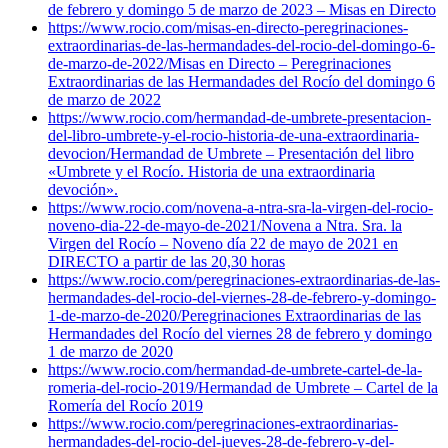
de febrero y domingo 5 de marzo de 2023 – Misas en Directo
https://www.rocio.com/misas-en-directo-peregrinaciones-
extraordinarias-de-las-hermandades-del-rocio-del-domingo-6-
de-marzo-de-2022/
Misas en Directo – Peregrinaciones
Extraordinarias de las Hermandades del Rocío del domingo 6
de marzo de 2022
https://www.rocio.com/hermandad-de-umbrete-presentacion-
del-libro-umbrete-y-el-rocio-historia-de-una-extraordinaria-
devocion/
Hermandad de Umbrete – Presentación del libro
«Umbrete y el Rocío. Historia de una extraordinaria
devoción».
https://www.rocio.com/novena-a-ntra-sra-la-virgen-del-rocio-
noveno-dia-22-de-mayo-de-2021/
Novena a Ntra. Sra. la
Virgen del Rocío – Noveno día 22 de mayo de 2021 en
DIRECTO a partir de las 20,30 horas
https://www.rocio.com/peregrinaciones-extraordinarias-de-las-
hermandades-del-rocio-del-viernes-28-de-febrero-y-domingo-
1-de-marzo-de-2020/
Peregrinaciones Extraordinarias de las
Hermandades del Rocío del viernes 28 de febrero y domingo
1 de marzo de 2020
https://www.rocio.com/hermandad-de-umbrete-cartel-de-la-
romeria-del-rocio-2019/
Hermandad de Umbrete – Cartel de la
Romería del Rocío 2019
https://www.rocio.com/peregrinaciones-extraordinarias-
hermandades-del-rocio-del-jueves-28-de-febrero-y-del-