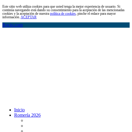
Este sitio web utiliza cookies para que usted tenga la mejor experiencia de usuario. Si
continúa navegando está dando su consentimiento para la aceptación de las mencionadas
cookies y la aceptación de nuestra
política de cookies
, pinche el enlace para mayor
información.
ACEPTAR
Rocio.com
Inicio
Romería 2026
Programa Romería 2026
Salto de la reja 2026
Salida y Entrada de la Virgen 2026