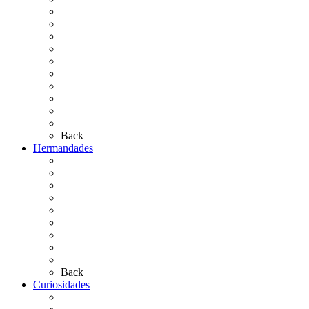
Cronología
El Rocío Chico
El Traslado
El Camino Europeo
¿Qué sabes del Rocío?
Personajes Ilustres del Rocío
Las Ermitas
El Retablo
Bibliografía
Artículos de autor
Back
Hermandades
Situación de Simpecados 2026
Carteles Rocío 2026
Hermandades y Agrupaciones
Presentación de Hermandades 2026
Los Simpecados Hdades. Filiales
Simpecados Hdades. No Filiales
Las Medallas
Las Carretas
Las Casas de Hermandad
Back
Curiosidades
Las abuelas almonteñas