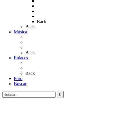
Rocío 2018
Rocío 2019
Rocío 2022
Rocío 2023
Back
Back
Música
Sevillanas
Salves a La Virgen del Rocío
Videos
Back
Enlaces
Al Rocío
Coros Rocieros
Back
Foro
Buscar