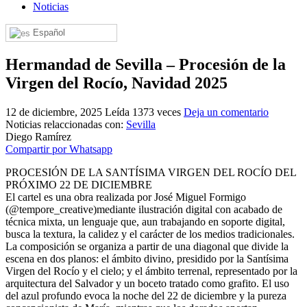
Noticias
El traslado cada siete años
Español
¿Cuales son los actos principales que se celebran en el
Rocío?
Hermandad de Sevilla – Procesión de la
Quiero hacer el camino,¿que tengo que hacer?
Virgen del Rocío, Navidad 2025
En el Rocío, ¿dónde me alojo?
12 de diciembre, 2025
Leída 1373 veces
Deja un comentario
Noticias relaccionadas con:
Sevilla
Diego Ramírez
Compartir por Whatsapp
PROCESIÓN DE LA SANTÍSIMA VIRGEN DEL ROCÍO DEL
PRÓXIMO 22 DE DICIEMBRE
El cartel es una obra realizada por José Miguel Formigo
(@tempore_creative)mediante ilustración digital con acabado de
técnica mixta, un lenguaje que, aun trabajando en soporte digital,
busca la textura, la calidez y el carácter de los medios tradicionales.
La composición se organiza a partir de una diagonal que divide la
escena en dos planos: el ámbito divino, presidido por la Santísima
Virgen del Rocío y el cielo; y el ámbito terrenal, representado por la
arquitectura del Salvador y un boceto tratado como grafito. El uso
del azul profundo evoca la noche del 22 de diciembre y la pureza