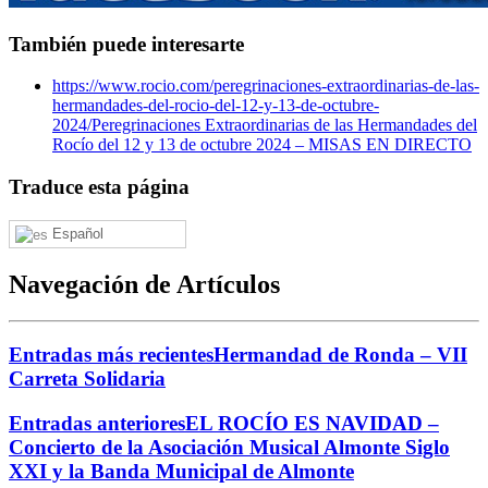
También puede interesarte
https://www.rocio.com/peregrinaciones-extraordinarias-de-las-
hermandades-del-rocio-del-12-y-13-de-octubre-
2024/
Peregrinaciones Extraordinarias de las Hermandades del
Rocío del 12 y 13 de octubre 2024 – MISAS EN DIRECTO
Traduce esta página
Español
Navegación de Artículos
Entradas más recientes
Hermandad de Ronda – VII
Carreta Solidaria
Entradas anteriores
EL ROCÍO ES NAVIDAD –
Concierto de la Asociación Musical Almonte Siglo
XXI y la Banda Municipal de Almonte