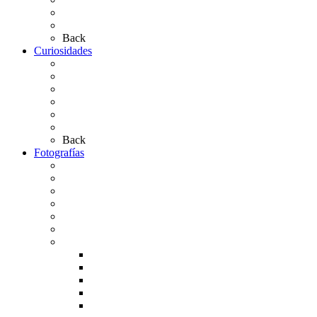
Las Carretas
Las Casas de Hermandad
Back
Curiosidades
Las abuelas almonteñas
El techo de la Ermita
Exvotos del Rocío
Saca de Yeguas 2025
El Rocío Chico
Más curiosidades…
Back
Fotografías
Galería Fotográfica
Fotos antiguas
Fotos de Las Carretas
Fotos de la Virgen
La Virgen en el Simpecado
Carteles del Rocío
Fotos de la romería
Rocío 2005
Rocío 2006
Rocío 2007
Rocío 2008
Rocío 2009