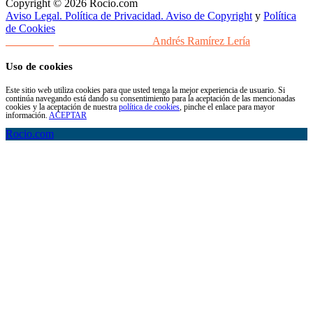
Copyright © 2026 Rocio.com
Aviso Legal. Política de Privacidad. Aviso de Copyright
y
Política
de Cookies
Desarrollo y Diseño Web Sevilla
Andrés Ramírez Lería
Uso de cookies
Este sitio web utiliza cookies para que usted tenga la mejor experiencia de usuario. Si
continúa navegando está dando su consentimiento para la aceptación de las mencionadas
cookies y la aceptación de nuestra
política de cookies
, pinche el enlace para mayor
información.
ACEPTAR
Rocio.com