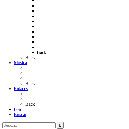
Rocío 2010
Rocío 2011
Rocío 2012
Rocío 2013
Rocío 2017
Rocio 2015
Rocío 2018
Rocío 2019
Rocío 2022
Rocío 2023
Back
Back
Música
Sevillanas
Salves a La Virgen del Rocío
Videos
Back
Enlaces
Al Rocío
Coros Rocieros
Back
Foro
Buscar