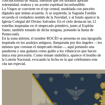
concepcionista de María, mientras que los dorados aportan
solemnidad, realeza y un acento espiritual inconfundible.
La Virgen se convierte en el eje central, modelada con pinceles
digitales que imitan acuarela. A su izquierda, la Sagrada Familia
recuerda el verdadero sentido de la Navidad, y al fondo aparece la
Iglesia Colegial del Divino Salvador. En el cielo destacan las 12
estrellas inspiradas en el simpecado primitivo, junto al Espíritu
Santo, también tomado de dicha insignia, portando la llama de
Pentecostés.
En la zona inferior, el nombre ROCÍO se presenta en una tipografía
inspirada en los azulejos antiguos, flanqueada por dos ángeles —los
mismos que coronan el simpecado titular—, aquí portando una
pandereta y una guitarra como guiño a los villancicos que hacen
única esta procesión. Como remate simbólico, aparece el bombo de
la Lotería Nacional, evocando la fecha en la que celebramos esta
cita tan especial.