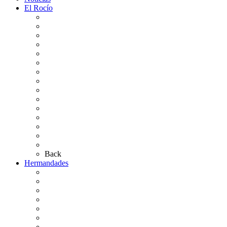
El Rocío
Qué es el Rocío
La Leyenda
Ir al Rocío
La Virgen del Rocío
La Coronación
Cronología
El Rocío Chico
El Traslado
El Camino Europeo
¿Qué sabes del Rocío?
Personajes Ilustres del Rocío
Las Ermitas
El Retablo
Bibliografía
Artículos de autor
Back
Hermandades
Situación de Simpecados 2026
Carteles Rocío 2026
Hermandades y Agrupaciones
Presentación de Hermandades 2026
Los Simpecados Hdades. Filiales
Simpecados Hdades. No Filiales
Las Medallas