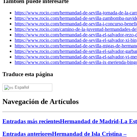
También puede interesarte
https://www.rocio.com/hermandad-de-sevilla-jornada-de-la-car
https://www.rocio.com/hermandad-de-sevilla-zambomba-navid
https://www.rocio.com/hermandad-de-sevilla-i-concurso-benefi
https://www.rocio.com/camino-de-la-juventud-hermandades-del-
https://www.rocio.com/hermandad-de-sevilla-el-salvador-rezo-de
https://www.rocio.com/hermandad-de-sevilla-el-salvador-xi-bin
https://www.rocio.com/hermandad-de-sevilla-migas-de-herman
https://www.rocio.com/hermandad-de-sevilla-el-salvador-garb
https://www.rocio.com/hermandad-de-sevilla-el-salvador-vi-merc
https://www.rocio.com/hermandad-de-sevilla-ix-merienda-bing
Traduce esta página
Español
Navegación de Artículos
Entradas más recientes
Hermandad de Madrid-La Estre
Entradas anteriores
Hermandad de Isla Cristina –