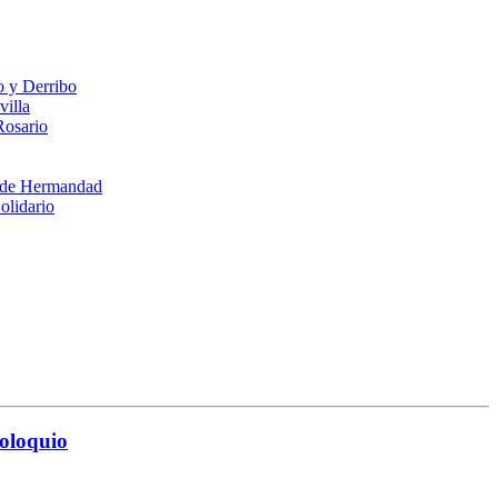
o y Derribo
illa
Rosario
a de Hermandad
olidario
oloquio