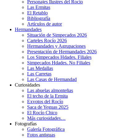
Personajes Ilustres del Rocío
Las Ermitas
El Retablo
Bibliografía
Artículos de autor
Hermandades
Situación de Simpecados 2026
Carteles Rocío 2026
Hermandades y Agrupaciones
Presentación de Hermandades 2026
Los Simpecados Hdades. Filiales
Simpecados Hdades. No Filiales
Las Medallas
Las Carretas
Las Casas de Hermandad
Curiosidades
Las abuelas almonteñas
El techo de la Ermita
Exvotos del Rocío
Saca de Yeguas 2025
El Rocío Chico
Más curiosidades…
Fotografías
Galería Fotográfica
Fotos antiguas