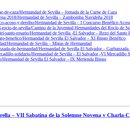
ne-de-caza/
Hermandad de Sevilla – Jornada de la Carne de Caza
ena-2018/
Hermandad de Sevilla – Zambomba Navideña 2018
co-acoso-y-derribo/
Hermandad de Sevilla – I Concurso Benéfico Acos
rocio-de-sevilla/
Camino de la Juventud Hermandades del Rocío de Sev
l-santo-rosario/
Hermandad de Sevilla -El Salvador – Rezo del Santo 
go-benefico/
Hermandad de Sevilla El Salvador – XI Bingo Benéfico
dad/
Hermandad de Sevilla – Migas de Hermandad
anzada-de-hermandad/
Hermandad de Sevilla El Salvador – Garbanzad
adillo-solidario/
Hermandad de Sevilla – El Salvador -VI Mercadillo S
o/
Hermandad de Sevilla El Salvador – IX Merienda Bingo
lla – VII Sabatina de la Solemne Novena y Charla-C