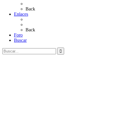
Videos
Back
Enlaces
Al Rocío
Coros Rocieros
Back
Foro
Buscar