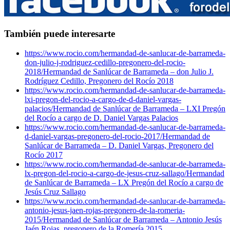
También puede interesarte
https://www.rocio.com/hermandad-de-sanlucar-de-barrameda-
don-julio-j-rodriguez-cedillo-pregonero-del-rocio-
2018/
Hermandad de Sanlúcar de Barrameda – don Julio J.
Rodríguez Cedillo, Pregonero del Rocío 2018
https://www.rocio.com/hermandad-de-sanlucar-de-barrameda-
lxi-pregon-del-rocio-a-cargo-de-d-daniel-vargas-
palacios/
Hermandad de Sanlúcar de Barrameda – LXI Pregón
del Rocío a cargo de D. Daniel Vargas Palacios
https://www.rocio.com/hermandad-de-sanlucar-de-barrameda-
d-daniel-vargas-pregonero-del-rocio-2017/
Hermandad de
Sanlúcar de Barrameda – D. Daniel Vargas, Pregonero del
Rocío 2017
https://www.rocio.com/hermandad-de-sanlucar-de-barrameda-
lx-pregon-del-rocio-a-cargo-de-jesus-cruz-sallago/
Hermandad
de Sanlúcar de Barrameda – LX Pregón del Rocío a cargo de
Jesús Cruz Sallago
https://www.rocio.com/hermandad-de-sanlucar-de-barrameda-
antonio-jesus-jaen-rojas-pregonero-de-la-romeria-
2015/
Hermandad de Sanlúcar de Barrameda – Antonio Jesús
Jaén Rojas, pregonero de la Romería 2015