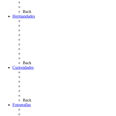
Bibliografía
Artículos de autor
Back
Hermandades
Situación de Simpecados 2026
Carteles Rocío 2026
Hermandades y Agrupaciones
Presentación de Hermandades 2026
Los Simpecados Hdades. Filiales
Simpecados Hdades. No Filiales
Las Medallas
Las Carretas
Las Casas de Hermandad
Back
Curiosidades
Las abuelas almonteñas
El techo de la Ermita
Exvotos del Rocío
Saca de Yeguas 2025
El Rocío Chico
Más curiosidades…
Back
Fotografías
Galería Fotográfica
Fotos antiguas