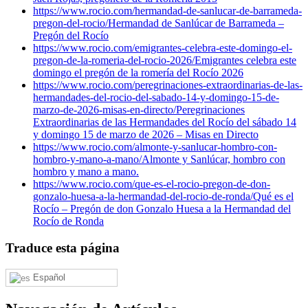
https://www.rocio.com/hermandad-de-sanlucar-de-barrameda-
pregon-del-rocio/
Hermandad de Sanlúcar de Barrameda –
Pregón del Rocío
https://www.rocio.com/emigrantes-celebra-este-domingo-el-
pregon-de-la-romeria-del-rocio-2026/
Emigrantes celebra este
domingo el pregón de la romería del Rocío 2026
https://www.rocio.com/peregrinaciones-extraordinarias-de-las-
hermandades-del-rocio-del-sabado-14-y-domingo-15-de-
marzo-de-2026-misas-en-directo/
Peregrinaciones
Extraordinarias de las Hermandades del Rocío del sábado 14
y domingo 15 de marzo de 2026 – Misas en Directo
https://www.rocio.com/almonte-y-sanlucar-hombro-con-
hombro-y-mano-a-mano/
Almonte y Sanlúcar, hombro con
hombro y mano a mano.
https://www.rocio.com/que-es-el-rocio-pregon-de-don-
gonzalo-huesa-a-la-hermandad-del-rocio-de-ronda/
Qué es el
Rocío – Pregón de don Gonzalo Huesa a la Hermandad del
Rocío de Ronda
Traduce esta página
Español