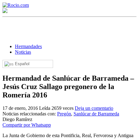
Hermandades
Noticias
Español
¡Bienvenido! Soy el asistente virtual de rocio.com.
Hermandad de Sanlúcar de Barrameda –
¿En qué puedo ayudarte?
Jesús Cruz Sallago pregonero de la
Romería 2016
Historia de la Virgen del Rocío
17 de enero, 2016
Leída 2659 veces
Deja un comentario
¿Cuándo es la romería del Rocío?
Noticias relaccionadas con:
Pregón
,
Sanlúcar de Barrameda
Diego Ramírez
¿Cuántas hermandades participan en la romería?
Compartir por Whatsapp
¿Cuándo se construyó la primera ermita?
La Junta de Gobierno de esta Pontificia, Real, Fervorosa y Antigua