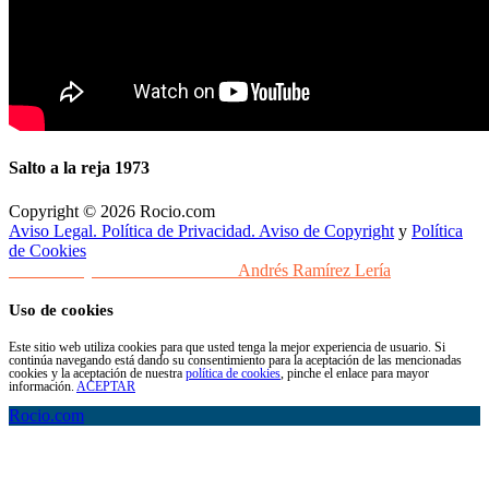
Salto a la reja 1973
Copyright © 2026 Rocio.com
Aviso Legal. Política de Privacidad. Aviso de Copyright
y
Política
de Cookies
Desarrollo y Diseño Web Sevilla
Andrés Ramírez Lería
Uso de cookies
Este sitio web utiliza cookies para que usted tenga la mejor experiencia de usuario. Si
continúa navegando está dando su consentimiento para la aceptación de las mencionadas
cookies y la aceptación de nuestra
política de cookies
, pinche el enlace para mayor
información.
ACEPTAR
Rocio.com