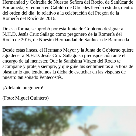
Hermandad y Cofradía de Nuestra Señora del Rocío, de Sanlúcar de
El traslado cada siete años
Barrameda, y reunida en Cabildo de Oficiales llevó a estudio, dentro
del orden del día, lo relativo a la celebración del Pregón de la
¿Cuales son los actos principales que se celebran en el
Romería del Rocío de 2016.
Rocío?
De esta forma, se aprobó por esta Junta de Gobierno designar a
Quiero hacer el camino,¿que tengo que hacer?
N.H.D. Jesús Cruz Sallago como pregonero de la Romería del
Rocío de 2016, de Nuestra Hermandad de Sanlúcar de Barrameda.
En el Rocío, ¿dónde me alojo?
Desde estas líneas, el Hermano Mayor y la Junta de Gobierno quiere
agradecer a N.H.D. Jesús Cruz Sallago su predisposición ante el
encargo de tal menester. Que la Santísima Virgen del Rocío te
acompañe y proteja siempre, y que guíe tus sentimientos a la hora de
plasmar lo que tendremos la dicha de escuchar en las vísperas de
nuestro tan soñado Pentecostés.
¡Adelante pregonero!
(Foto: Miguel Quintero)