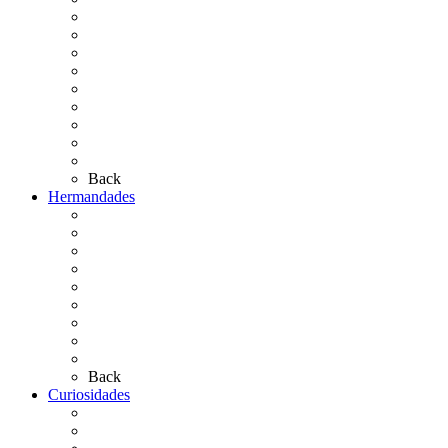
El Rocío Chico
El Traslado
El Camino Europeo
¿Qué sabes del Rocío?
Personajes Ilustres del Rocío
Las Ermitas
El Retablo
Bibliografía
Artículos de autor
Back
Hermandades
Situación de Simpecados 2026
Carteles Rocío 2026
Hermandades y Agrupaciones
Presentación de Hermandades 2026
Los Simpecados Hdades. Filiales
Simpecados Hdades. No Filiales
Las Medallas
Las Carretas
Las Casas de Hermandad
Back
Curiosidades
Las abuelas almonteñas
El techo de la Ermita