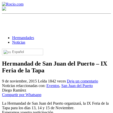
Hermandades
Noticias
Español
¡Bienvenido! Soy el asistente virtual de rocio.com.
Hermandad de San Juan del Puerto – IX
¿En qué puedo ayudarte?
Feria de la Tapa
9 de noviembre, 2015
Leída 1842 veces
Deja un comentario
Historia de la Virgen del Rocío
Noticias relaccionadas con:
Eventos
,
San Juan del Puerto
Diego Ramírez
¿Cuándo es la romería del Rocío?
Compartir por Whatsapp
¿Cuántas hermandades participan en la romería?
La Hermandad de San Juan del Puerto organizará, la IX Feria de la
Tapa para los días 13, 14 y 15 de Noviembre.
¿Cuándo se construyó la primera ermita?
Esperamos vuestra participación.