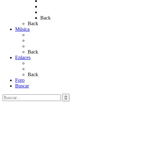
Rocío 2019
Rocío 2022
Rocío 2023
Back
Back
Música
Sevillanas
Salves a La Virgen del Rocío
Videos
Back
Enlaces
Al Rocío
Coros Rocieros
Back
Foro
Buscar