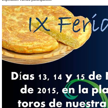
El traslado cada siete años
¿Cuales son los actos principales que se celebran en el
Rocío?
Quiero hacer el camino,¿que tengo que hacer?
En el Rocío, ¿dónde me alojo?