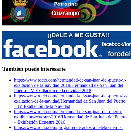
También puede interesarte
https://www.rocio.com/hermandad-de-san-juan-del-puerto-v-
exaltacion-de-la-navidad-2018/
Hermandad de San Juan del
Puerto – V Exaltación de la navidad 2018
https://www.rocio.com/hermandad-de-san-juan-del-puerto-iv-
exaltacion-de-la-navidad/
Hermandad de San Juan del Puerto
– IV Exaltación de la Navidad
https://www.rocio.com/hermandad-de-san-juan-del-puerto-
exhibicion-ecuestre-2016/
Hermandad de San Juan del Puerto
– Exhibición Ecuestre 2016
https://www.rocio.com/programa-de-actos-a-celebrar-en-la-