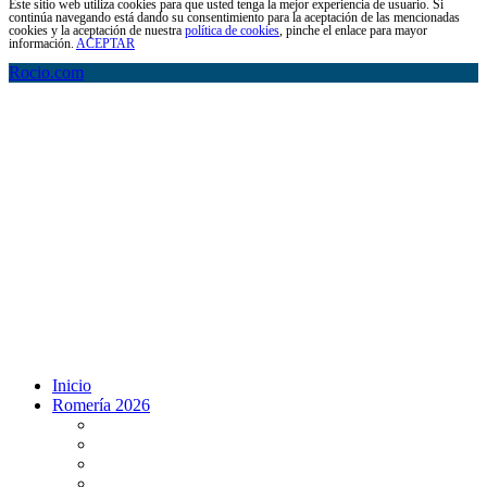
Este sitio web utiliza cookies para que usted tenga la mejor experiencia de usuario. Si
continúa navegando está dando su consentimiento para la aceptación de las mencionadas
cookies y la aceptación de nuestra
política de cookies
, pinche el enlace para mayor
información.
ACEPTAR
Rocio.com
Inicio
Romería 2026
Programa Romería 2026
Salto de la reja 2026
Salida y Entrada de la Virgen 2026
Presentación Hdades EN DIRECTO