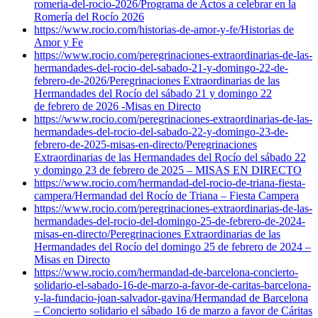
romeria-del-rocio-2026/
Programa de Actos a celebrar en la
Romería del Rocío 2026
https://www.rocio.com/historias-de-amor-y-fe/
Historias de
Amor y Fe
https://www.rocio.com/peregrinaciones-extraordinarias-de-las-
hermandades-del-rocio-del-sabado-21-y-domingo-22-de-
febrero-de-2026/
Peregrinaciones Extraordinarias de las
Hermandades del Rocío del sábado 21 y domingo 22
de febrero de 2026 -Misas en Directo
https://www.rocio.com/peregrinaciones-extraordinarias-de-las-
hermandades-del-rocio-del-sabado-22-y-domingo-23-de-
febrero-de-2025-misas-en-directo/
Peregrinaciones
Extraordinarias de las Hermandades del Rocío del sábado 22
y domingo 23 de febrero de 2025 – MISAS EN DIRECTO
https://www.rocio.com/hermandad-del-rocio-de-triana-fiesta-
campera/
Hermandad del Rocío de Triana – Fiesta Campera
https://www.rocio.com/peregrinaciones-extraordinarias-de-las-
hermandades-del-rocio-del-domingo-25-de-febrero-de-2024-
misas-en-directo/
Peregrinaciones Extraordinarias de las
Hermandades del Rocío del domingo 25 de febrero de 2024 –
Misas en Directo
https://www.rocio.com/hermandad-de-barcelona-concierto-
solidario-el-sabado-16-de-marzo-a-favor-de-caritas-barcelona-
y-la-fundacio-joan-salvador-gavina/
Hermandad de Barcelona
– Concierto solidario el sábado 16 de marzo a favor de Cáritas