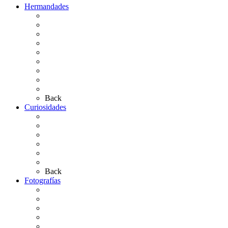
Hermandades
Situación de Simpecados 2026
Carteles Rocío 2026
Hermandades y Agrupaciones
Presentación de Hermandades 2026
Los Simpecados Hdades. Filiales
Simpecados Hdades. No Filiales
Las Medallas
Las Carretas
Las Casas de Hermandad
Back
Curiosidades
Las abuelas almonteñas
El techo de la Ermita
Exvotos del Rocío
Saca de Yeguas 2025
El Rocío Chico
Más curiosidades…
Back
Fotografías
Galería Fotográfica
Fotos antiguas
Fotos de Las Carretas
Fotos de la Virgen
La Virgen en el Simpecado