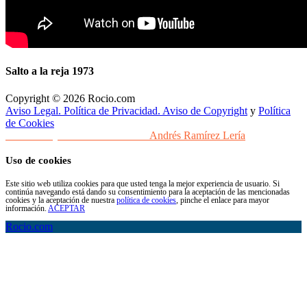
Salto a la reja 1973
Copyright © 2026 Rocio.com
Aviso Legal. Política de Privacidad. Aviso de Copyright
y
Política
de Cookies
Desarrollo y Diseño Web Sevilla
Andrés Ramírez Lería
Uso de cookies
Este sitio web utiliza cookies para que usted tenga la mejor experiencia de usuario. Si
continúa navegando está dando su consentimiento para la aceptación de las mencionadas
cookies y la aceptación de nuestra
política de cookies
, pinche el enlace para mayor
información.
ACEPTAR
Rocio.com