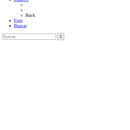
Al Rocío
Coros Rocieros
Back
Foro
Buscar