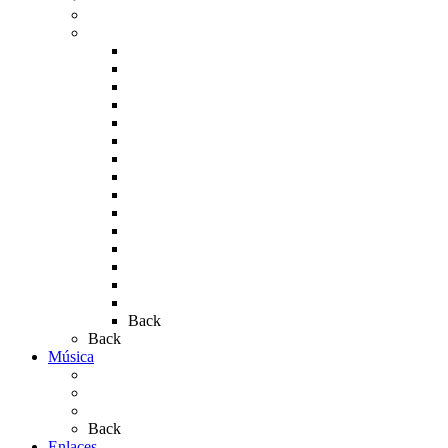
Carteles del Rocío
Fotos de la romería
Rocío 2005
Rocío 2006
Rocío 2007
Rocío 2008
Rocío 2009
Rocío 2010
Rocío 2011
Rocío 2012
Rocío 2013
Rocío 2017
Rocio 2015
Rocío 2018
Rocío 2019
Rocío 2022
Rocío 2023
Back
Back
Música
Sevillanas
Salves a La Virgen del Rocío
Videos
Back
Enlaces