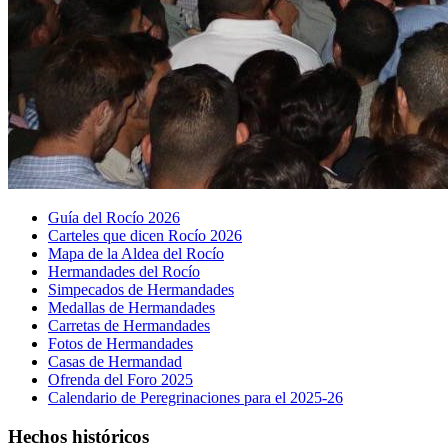
Guía del Rocío 2026
Carteles que dicen Rocío 2026
Mapa de la Aldea del Rocío
Hermandades del Rocío
Simpecados de Hermandades
Medallas de Hermandades
Carretas de Hermandades
Fotos de Hermandades
Casas de Hermandad
Ofrenda del Foro 2025
Calendario de Peregrinaciones para el 2025-26
Hechos históricos