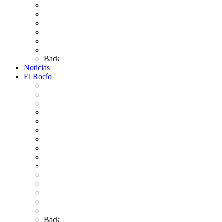
Altares de Culto 2026
Pases Romería 2026
Carteles Rocío 2026
Plano de la Aldea
Planos de los caminos
Preguntas frecuentes
Back
Noticias
El Rocío
Qué es el Rocío
La Leyenda
Ir al Rocío
La Virgen del Rocío
La Coronación
Cronología
El Rocío Chico
El Traslado
El Camino Europeo
¿Qué sabes del Rocío?
Personajes Ilustres del Rocío
Las Ermitas
El Retablo
Bibliografía
Artículos de autor
Back