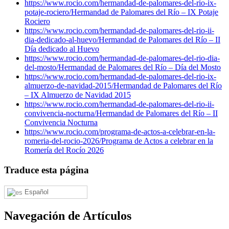
https://www.rocio.com/hermandad-de-palomares-del-rio-ix-
potaje-rociero/
Hermandad de Palomares del Río – IX Potaje
Rociero
https://www.rocio.com/hermandad-de-palomares-del-rio-ii-
dia-dedicado-al-huevo/
Hermandad de Palomares del Río – II
Día dedicado al Huevo
https://www.rocio.com/hermandad-de-palomares-del-rio-dia-
del-mosto/
Hermandad de Palomares del Río – Día del Mosto
https://www.rocio.com/hermandad-de-palomares-del-rio-ix-
almuerzo-de-navidad-2015/
Hermandad de Palomares del Río
– IX Almuerzo de Navidad 2015
https://www.rocio.com/hermandad-de-palomares-del-rio-ii-
convivencia-nocturna/
Hermandad de Palomares del Río – II
Convivencia Nocturna
https://www.rocio.com/programa-de-actos-a-celebrar-en-la-
romeria-del-rocio-2026/
Programa de Actos a celebrar en la
Romería del Rocío 2026
Traduce esta página
Español
Navegación de Artículos