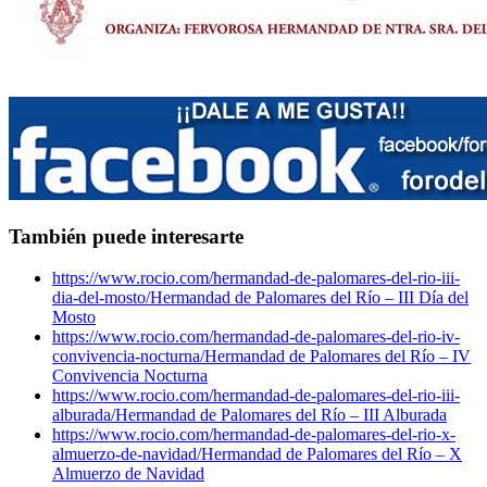
También puede interesarte
https://www.rocio.com/hermandad-de-palomares-del-rio-iii-
dia-del-mosto/
Hermandad de Palomares del Río – III Día del
Mosto
https://www.rocio.com/hermandad-de-palomares-del-rio-iv-
convivencia-nocturna/
Hermandad de Palomares del Río – IV
Convivencia Nocturna
https://www.rocio.com/hermandad-de-palomares-del-rio-iii-
alburada/
Hermandad de Palomares del Río – III Alburada
https://www.rocio.com/hermandad-de-palomares-del-rio-x-
almuerzo-de-navidad/
Hermandad de Palomares del Río – X
Almuerzo de Navidad