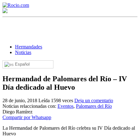
Hermandades
Noticias
Español
¡Bienvenido! Soy el asistente virtual de rocio.com.
Hermandad de Palomares del Río – IV
¿En qué puedo ayudarte?
Día dedicado al Huevo
28 de junio, 2018
Leída 1598 veces
Deja un comentario
Historia de la Virgen del Rocío
Noticias relaccionadas con:
Eventos
,
Palomares del Río
Diego Ramírez
¿Cuándo es la romería del Rocío?
Compartir por Whatsapp
¿Cuántas hermandades participan en la romería?
La Hermandad de Palomares del Río celebra su IV Día dedicado al
Huevo
¿Cuándo se construyó la primera ermita?