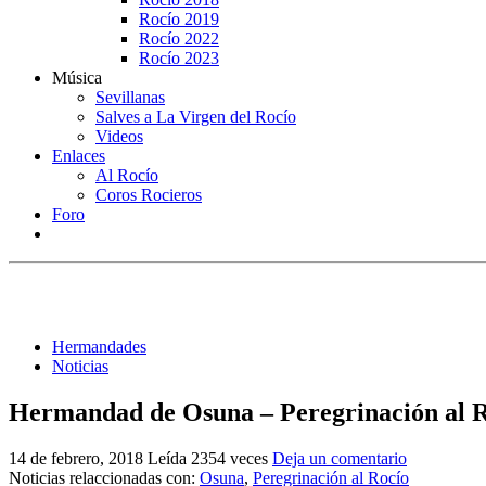
Rocío 2019
Rocío 2022
Rocío 2023
Música
Sevillanas
Salves a La Virgen del Rocío
Videos
Enlaces
Al Rocío
Coros Rocieros
Foro
Hermandades
Noticias
Hermandad de Osuna – Peregrinación al R
14 de febrero, 2018
Leída 2354 veces
Deja un comentario
Noticias relaccionadas con:
Osuna
,
Peregrinación al Rocío