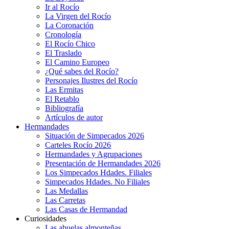
Ir al Rocío
La Virgen del Rocío
La Coronación
Cronología
El Rocío Chico
El Traslado
El Camino Europeo
¿Qué sabes del Rocío?
Personajes Ilustres del Rocío
Las Ermitas
El Retablo
Bibliografía
Artículos de autor
Hermandades
Situación de Simpecados 2026
Carteles Rocío 2026
Hermandades y Agrupaciones
Presentación de Hermandades 2026
Los Simpecados Hdades. Filiales
Simpecados Hdades. No Filiales
Las Medallas
Las Carretas
Las Casas de Hermandad
Curiosidades
Las abuelas almonteñas