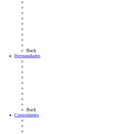
El Rocío Chico
El Traslado
El Camino Europeo
¿Qué sabes del Rocío?
Personajes Ilustres del Rocío
Las Ermitas
El Retablo
Bibliografía
Artículos de autor
Back
Hermandades
Situación de Simpecados 2026
Carteles Rocío 2026
Hermandades y Agrupaciones
Presentación de Hermandades 2026
Los Simpecados Hdades. Filiales
Simpecados Hdades. No Filiales
Las Medallas
Las Carretas
Las Casas de Hermandad
Back
Curiosidades
Las abuelas almonteñas
El techo de la Ermita
Exvotos del Rocío