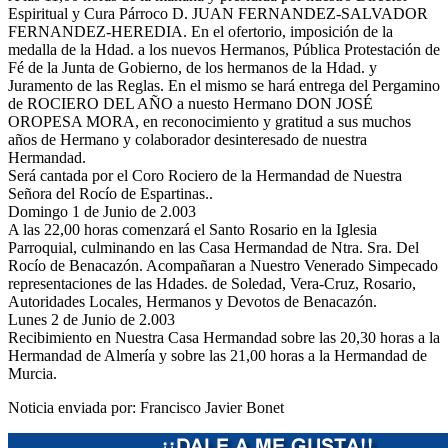
Espiritual y Cura Párroco D. JUAN FERNANDEZ-SALVADOR
FERNANDEZ-HEREDIA. En el ofertorio, imposición de la
medalla de la Hdad. a los nuevos Hermanos, Pública Protestación de
Fé de la Junta de Gobierno, de los hermanos de la Hdad. y
Juramento de las Reglas. En el mismo se hará entrega del Pergamino
de ROCIERO DEL AÑO a nuesto Hermano DON JOSÉ
OROPESA MORA, en reconocimiento y gratitud a sus muchos
años de Hermano y colaborador desinteresado de nuestra
Hermandad.
Será cantada por el Coro Rociero de la Hermandad de Nuestra
Señora del Rocío de Espartinas..
Domingo 1 de Junio de 2.003
A las 22,00 horas comenzará el Santo Rosario en la Iglesia
Parroquial, culminando en las Casa Hermandad de Ntra. Sra. Del
Rocío de Benacazón. Acompañaran a Nuestro Venerado Simpecado
representaciones de las Hdades. de Soledad, Vera-Cruz, Rosario,
Autoridades Locales, Hermanos y Devotos de Benacazón.
Lunes 2 de Junio de 2.003
Recibimiento en Nuestra Casa Hermandad sobre las 20,30 horas a la
Hermandad de Almería y sobre las 21,00 horas a la Hermandad de
Murcia.
Noticia enviada por: Francisco Javier Bonet