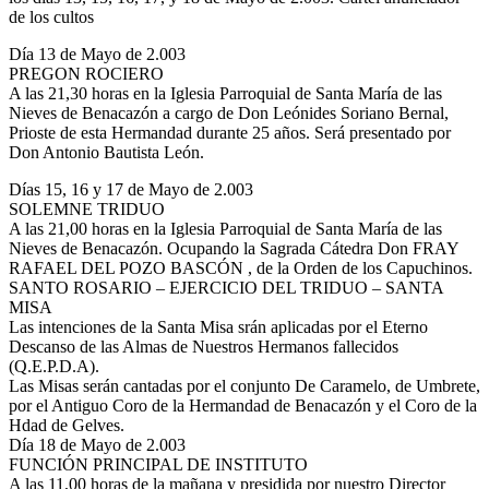
de los cultos
El traslado cada siete años
Día 13 de Mayo de 2.003
¿Cuales son los actos principales que se celebran en el
PREGON ROCIERO
Rocío?
A las 21,30 horas en la Iglesia Parroquial de Santa María de las
Quiero hacer el camino,¿que tengo que hacer?
Nieves de Benacazón a cargo de Don Leónides Soriano Bernal,
Prioste de esta Hermandad durante 25 años. Será presentado por
En el Rocío, ¿dónde me alojo?
Don Antonio Bautista León.
Días 15, 16 y 17 de Mayo de 2.003
SOLEMNE TRIDUO
A las 21,00 horas en la Iglesia Parroquial de Santa María de las
Nieves de Benacazón. Ocupando la Sagrada Cátedra Don FRAY
RAFAEL DEL POZO BASCÓN , de la Orden de los Capuchinos.
SANTO ROSARIO – EJERCICIO DEL TRIDUO – SANTA
MISA
Las intenciones de la Santa Misa srán aplicadas por el Eterno
Descanso de las Almas de Nuestros Hermanos fallecidos
(Q.E.P.D.A).
Las Misas serán cantadas por el conjunto De Caramelo, de Umbrete,
por el Antiguo Coro de la Hermandad de Benacazón y el Coro de la
Hdad de Gelves.
Día 18 de Mayo de 2.003
FUNCIÓN PRINCIPAL DE INSTITUTO
A las 11,00 horas de la mañana y presidida por nuestro Director