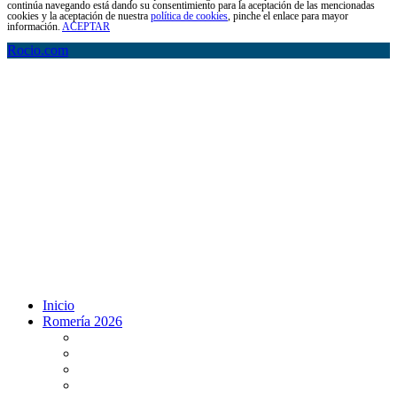
continúa navegando está dando su consentimiento para la aceptación de las mencionadas
cookies y la aceptación de nuestra
política de cookies
, pinche el enlace para mayor
información.
ACEPTAR
Rocio.com
Inicio
Romería 2026
Programa Romería 2026
Salto de la reja 2026
Salida y Entrada de la Virgen 2026
Presentación Hdades EN DIRECTO