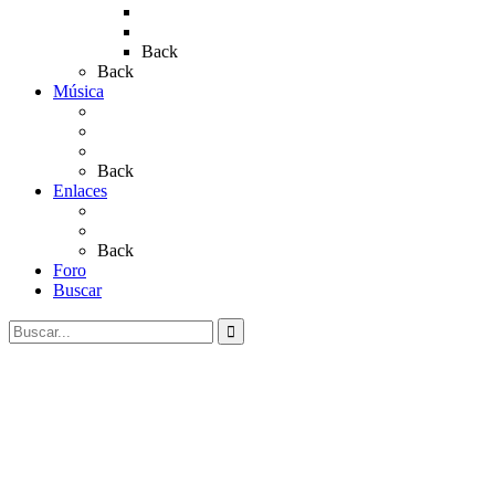
Rocío 2022
Rocío 2023
Back
Back
Música
Sevillanas
Salves a La Virgen del Rocío
Videos
Back
Enlaces
Al Rocío
Coros Rocieros
Back
Foro
Buscar