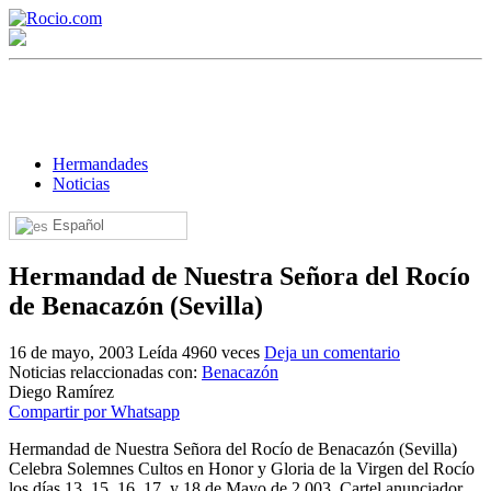
Hermandades
Noticias
Español
¡Bienvenido! Soy el asistente virtual de rocio.com.
Hermandad de Nuestra Señora del Rocío
¿En qué puedo ayudarte?
de Benacazón (Sevilla)
16 de mayo, 2003
Leída 4960 veces
Deja un comentario
Historia de la Virgen del Rocío
Noticias relaccionadas con:
Benacazón
Diego Ramírez
¿Cuándo es la romería del Rocío?
Compartir por Whatsapp
¿Cuántas hermandades participan en la romería?
Hermandad de Nuestra Señora del Rocío de Benacazón (Sevilla)
Celebra Solemnes Cultos en Honor y Gloria de la Virgen del Rocío
¿Cuándo se construyó la primera ermita?
los días 13, 15, 16, 17, y 18 de Mayo de 2.003. Cartel anunciador