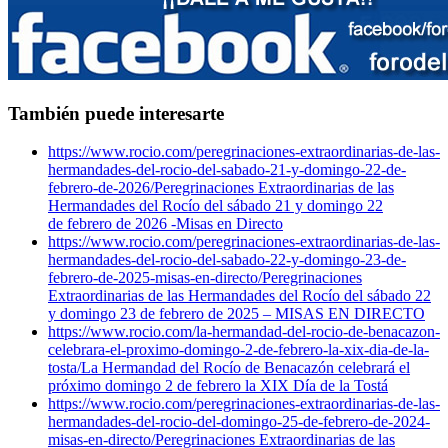
También puede interesarte
https://www.rocio.com/peregrinaciones-extraordinarias-de-las-
hermandades-del-rocio-del-sabado-21-y-domingo-22-de-
febrero-de-2026/
Peregrinaciones Extraordinarias de las
Hermandades del Rocío del sábado 21 y domingo 22
de febrero de 2026 -Misas en Directo
https://www.rocio.com/peregrinaciones-extraordinarias-de-las-
hermandades-del-rocio-del-sabado-22-y-domingo-23-de-
febrero-de-2025-misas-en-directo/
Peregrinaciones
Extraordinarias de las Hermandades del Rocío del sábado 22
y domingo 23 de febrero de 2025 – MISAS EN DIRECTO
https://www.rocio.com/la-hermandad-del-rocio-de-benacazon-
celebrara-el-proximo-domingo-2-de-febrero-la-xix-dia-de-la-
tosta/
La Hermandad del Rocío de Benacazón celebrará el
próximo domingo 2 de febrero la XIX Día de la Tostá
https://www.rocio.com/peregrinaciones-extraordinarias-de-las-
hermandades-del-rocio-del-domingo-25-de-febrero-de-2024-
misas-en-directo/
Peregrinaciones Extraordinarias de las