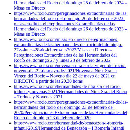
Hermandades del Rocío del domingo 25 de febrero de 2024 –
Misas en Directo
https://www.rocio.com/peregrinaciones-extraordinarias-de-las-
hermandades-del-rocio-del-domingo-26-de-febrero-de-2023-
misas-en-directo/
Peregrinaciones Extraordinarias de las
Hermandades del Rocío del domingo 26 de febrero de 2023 –
Misas en Directo
https://www.rocio.com/misas-en-directo-peregrinaciones-
extraordinarias-de-las-hermandades-del-rocio-del-domingo-
27-y-lunes-28-de-febrero-de-2022/
Misas en Directo –
Peregrinaciones Extraordinarias de las Hermandades del
Rocío del domingo 27 y lunes 28 de febrero de 2022
https://www.rocio.com/novena-a-ntra-sra-la-virgen-del-rocio-
noveno-dia-22-de-mayo-de-2021/
Novena a Ntra. Sra. la
Virgen del Rocío – Noveno día 22 de mayo de 2021 en
DIRECTO a partir de las 20,30 horas
https://www.rocio.com/hermandades-de-ntra-sra-del-rocio-
triduos-y-novenas-2021/
Hermandades de Ntra. Sra. del Rocío
– Triduos y Novenas 2021
https://www.rocio.com/peregrinaciones-extraordinarias-de-las-
hermandades-del-rocio-del-domingo-23-de-febrero-de-
2020/
Peregrinaciones Extraordinarias de las Hermandades del
Rocío del domingo 23 de febrero de 2020
https://www.rocio.com/hermandad-de-benacazon-i-romeria-
infantil-2019/
Hermandad de Benacazón – I Romería Infantil