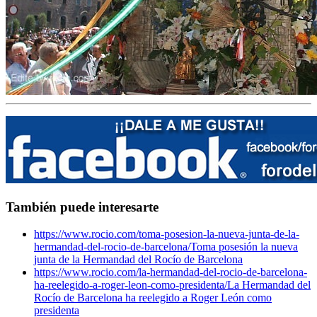
También puede interesarte
https://www.rocio.com/toma-posesion-la-nueva-junta-de-la-
hermandad-del-rocio-de-barcelona/
Toma posesión la nueva
junta de la Hermandad del Rocío de Barcelona
https://www.rocio.com/la-hermandad-del-rocio-de-barcelona-
ha-reelegido-a-roger-leon-como-presidenta/
La Hermandad del
Rocío de Barcelona ha reelegido a Roger León como
presidenta