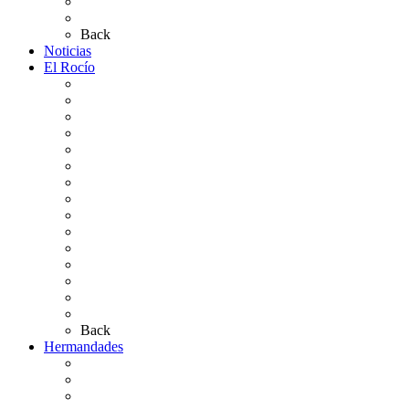
Planos de los caminos
Preguntas frecuentes
Back
Noticias
El Rocío
Qué es el Rocío
La Leyenda
Ir al Rocío
La Virgen del Rocío
La Coronación
Cronología
El Rocío Chico
El Traslado
El Camino Europeo
¿Qué sabes del Rocío?
Personajes Ilustres del Rocío
Las Ermitas
El Retablo
Bibliografía
Artículos de autor
Back
Hermandades
Situación de Simpecados 2026
Carteles Rocío 2026
Hermandades y Agrupaciones