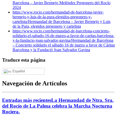
Barcelona – Javier Bermejo Meléndez Pregonero del Rocío
2024
https://www.rocio.com/hermandad-de-barcelona-javier-
bermejo-y-luis-de-la-pura-elegidos-pregonero-y-
cartelista/
Hermandad de Barcelona – Javier Bermejo y Luis
de la Pura, elegidos pregonero y cartelista
https://www.rocio.com/hermandad-de-barcelona-concierto-
solidario-el-sabado-16-de-marzo-a-favor-de-caritas-barcelona-
y-la-fundacio-joan-salvador-gavina/
Hermandad de Barcelona
– Concierto solidario el sábado 16 de marzo a favor de Cáritas
Barcelona y la Fundació Joan Salvador Gavina
Traduce esta página
Español
Navegación de Artículos
Entradas más recientes
La Hermandad de Ntra. Sra.
del Rocío de La Palma celebra la Marcha Nocturna
Rociera.