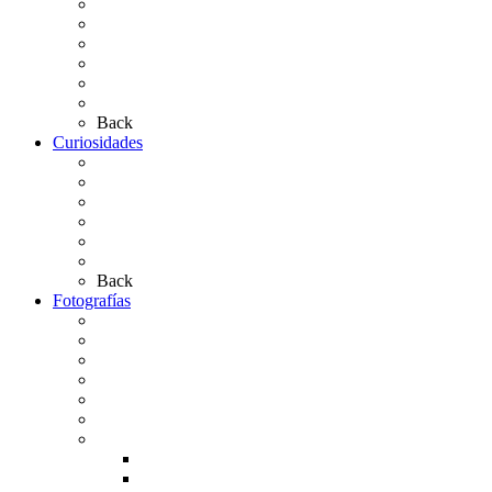
Presentación de Hermandades 2026
Los Simpecados Hdades. Filiales
Simpecados Hdades. No Filiales
Las Medallas
Las Carretas
Las Casas de Hermandad
Back
Curiosidades
Las abuelas almonteñas
El techo de la Ermita
Exvotos del Rocío
Saca de Yeguas 2025
El Rocío Chico
Más curiosidades…
Back
Fotografías
Galería Fotográfica
Fotos antiguas
Fotos de Las Carretas
Fotos de la Virgen
La Virgen en el Simpecado
Carteles del Rocío
Fotos de la romería
Rocío 2005
Rocío 2006