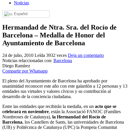
Noticias
El traslado cada siete años
Español
¿Cuales son los actos principales que se celebran en el
Rocío?
Hermandad de Ntra. Sra. del Rocío de
Quiero hacer el camino,¿que tengo que hacer?
Barcelona – Medalla de Honor del
En el Rocío, ¿dónde me alojo?
Ayuntamiento de Barcelona
24 de julio, 2010
Leída 3932 veces
Deja un comentario
Noticias relaccionadas con:
Barcelona
Diego Ramírez
Compartir por Whatsapp
El pleno del Ayuntamiento de Barcelona ha aprobado por
unanimidad reconocer este año con este galardón a 12 personas y 13
entidades sus virtudes y valores cívicos y su contribución al
desarrollo de la conciencia ciudadana.
Entre las entidades que recibirán la medalla, en un
acto que se
celebrará en noviembre
, están la Associació FANOC (Famílies
Nombroses de Catalunya),
la Hermandad del Rocío de
Barcelona
, los Castellers de Sants, las universidades de Barcelona
(UB) y Politècnica de Catalunya (UPC) la Pompeia Comunitat