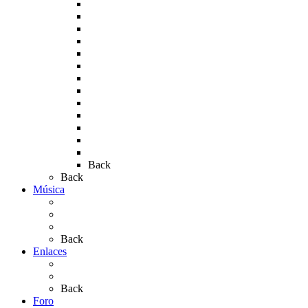
Rocío 2007
Rocío 2008
Rocío 2009
Rocío 2010
Rocío 2011
Rocío 2012
Rocío 2013
Rocío 2017
Rocio 2015
Rocío 2018
Rocío 2019
Rocío 2022
Rocío 2023
Back
Back
Música
Sevillanas
Salves a La Virgen del Rocío
Videos
Back
Enlaces
Al Rocío
Coros Rocieros
Back
Foro