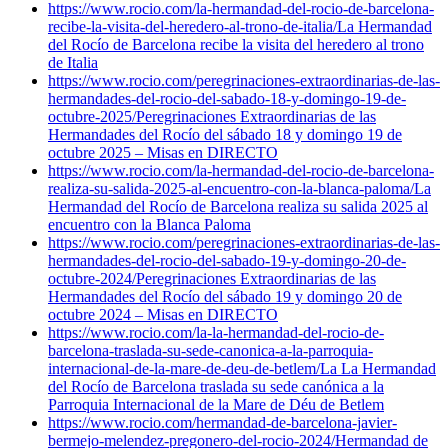
https://www.rocio.com/la-hermandad-del-rocio-de-barcelona-
recibe-la-visita-del-heredero-al-trono-de-italia/
La Hermandad
del Rocío de Barcelona recibe la visita del heredero al trono
de Italia
https://www.rocio.com/peregrinaciones-extraordinarias-de-las-
hermandades-del-rocio-del-sabado-18-y-domingo-19-de-
octubre-2025/
Peregrinaciones Extraordinarias de las
Hermandades del Rocío del sábado 18 y domingo 19 de
octubre 2025 – Misas en DIRECTO
https://www.rocio.com/la-hermandad-del-rocio-de-barcelona-
realiza-su-salida-2025-al-encuentro-con-la-blanca-paloma/
La
Hermandad del Rocío de Barcelona realiza su salida 2025 al
encuentro con la Blanca Paloma
https://www.rocio.com/peregrinaciones-extraordinarias-de-las-
hermandades-del-rocio-del-sabado-19-y-domingo-20-de-
octubre-2024/
Peregrinaciones Extraordinarias de las
Hermandades del Rocío del sábado 19 y domingo 20 de
octubre 2024 – Misas en DIRECTO
https://www.rocio.com/la-la-hermandad-del-rocio-de-
barcelona-traslada-su-sede-canonica-a-la-parroquia-
internacional-de-la-mare-de-deu-de-betlem/
La La Hermandad
del Rocío de Barcelona traslada su sede canónica a la
Parroquia Internacional de la Mare de Déu de Betlem
https://www.rocio.com/hermandad-de-barcelona-javier-
bermejo-melendez-pregonero-del-rocio-2024/
Hermandad de