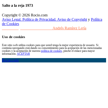
Salto a la reja 1973
Copyright © 2026 Rocio.com
Aviso Legal. Política de Privacidad. Aviso de Copyright
y
Política
de Cookies
Desarrollo y Diseño Web Sevilla
Andrés Ramírez Lería
Uso de cookies
Este sitio web utiliza cookies para que usted tenga la mejor experiencia de usuario. Si
continúa navegando está dando su consentimiento para la aceptación de las mencionadas
cookies y la aceptación de nuestra
política de cookies
, pinche el enlace para mayor
información.
ACEPTAR
Rocio.com