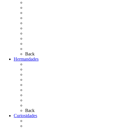
Cronología
El Rocío Chico
El Traslado
El Camino Europeo
¿Qué sabes del Rocío?
Personajes Ilustres del Rocío
Las Ermitas
El Retablo
Bibliografía
Artículos de autor
Back
Hermandades
Situación de Simpecados 2026
Carteles Rocío 2026
Hermandades y Agrupaciones
Presentación de Hermandades 2026
Los Simpecados Hdades. Filiales
Simpecados Hdades. No Filiales
Las Medallas
Las Carretas
Las Casas de Hermandad
Back
Curiosidades
Las abuelas almonteñas
El techo de la Ermita