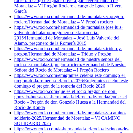
rociero-a-cargo-de-ignacio-rivera-garcia/
Hermandad de
Moratalaz – VI Pregón Rociero a cargo de Ignacio Rivera
García
https://www.rocio.com/hermandad-de-moratalaz-v-pregon-
rociero/
Hermandad de Moratalaz – V Pregón rociero
https://www.rocio.com/hermandad-de-moratalaz-jose-luis-
valverde-del-alamo-pregonero-de-la-romeria-
2015/
Hermandad de Moratalaz – José Luis Valverde del
Álamo, pregonero de la Romería 2015
https://www.rocio.com/hermandad-de-moratalaz-triduo-y-
pregon/
Hermandad de Moratalaz – Triduo y Pregón
https://www.rocio.com/hermandad-de-nuestra-senora-del-
rocio-de-moratalaz-i-pregon-rociero/
Hermandad de Nuestra
Señora del Rocio de Moratalaz – I Pregón Rociero
https://www.rocio.com/emigrantes-celebra-este-domingo-el-
pregon-de-la-romeria-del-rocio-2026/
Emigrantes celebra este
domingo el pregón de la romería del Rocío 2026
https://www.rocio.com/que-es-el-rocio-pregon-de-don-
gonzalo-huesa-a-la-hermandad-del-rocio-de-ronda/
Qué es el
Rocío – Pregón de don Gonzalo Huesa a la Hermandad del
Rocío de Ronda
https://www.rocio.com/hermandad-de-moratalaz-vi-camino-
solidario-2025/
Hermandad de Moratalaz – VI CAMINO
SOLIDARIO 2025
https://www.rocio.com/la-hermandad-del-rocio-de-rincon-de-