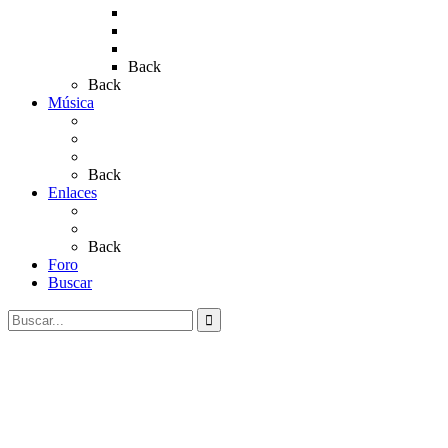
Rocío 2019
Rocío 2022
Rocío 2023
Back
Back
Música
Sevillanas
Salves a La Virgen del Rocío
Videos
Back
Enlaces
Al Rocío
Coros Rocieros
Back
Foro
Buscar