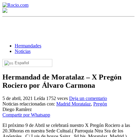
Hermandades
Noticias
Español
¡Bienvenido! Soy el asistente virtual de rocio.com.
Hermandad de Moratalaz – X Pregón
¿En qué puedo ayudarte?
Rociero por Álvaro Carmona
5 de abril, 2021
Leída 1752 veces
Deja un comentario
Historia de la Virgen del Rocío
Noticias relaccionadas con:
Madrid Moratalaz
,
Pregón
Diego Ramírez
¿Cuándo es la romería del Rocío?
Compartir por Whatsapp
¿Cuántas hermandades participan en la romería?
El próximo 9 de Abril se celebrará nuestro X Pregón Rociero a las
20.30horas en nuestra Sede Cultual.( Parroquia Ntra Sra de los
¿Cuándo se construyó la primera ermita?
Apóstoles, C/ Luis de hoyos Sainz, 94 bis, Moratalaz, Madrid.)