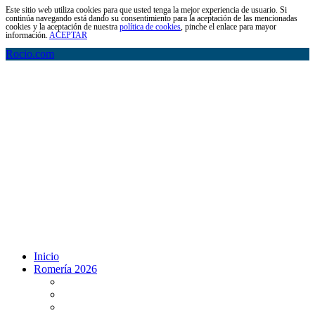
Este sitio web utiliza cookies para que usted tenga la mejor experiencia de usuario. Si
continúa navegando está dando su consentimiento para la aceptación de las mencionadas
cookies y la aceptación de nuestra
política de cookies
, pinche el enlace para mayor
información.
ACEPTAR
Rocio.com
Inicio
Romería 2026
Programa Romería 2026
Salto de la reja 2026
Salida y Entrada de la Virgen 2026