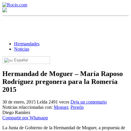
Hermandades
Noticias
Español
¡Bienvenido! Soy el asistente virtual de rocio.com.
Hermandad de Moguer – María Raposo
¿En qué puedo ayudarte?
Rodríguez pregonera para la Romería
2015
Historia de la Virgen del Rocío
30 de enero, 2015
Leída 2491 veces
Deja un comentario
¿Cuándo es la romería del Rocío?
Noticias relaccionadas con:
Moguer
,
Pregón
Diego Ramírez
¿Cuántas hermandades participan en la romería?
Compartir por Whatsapp
¿Cuándo se construyó la primera ermita?
La Junta de Gobierno de la Hermandad de Moguer, a propuesta de