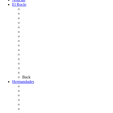
El Rocío
Qué es el Rocío
La Leyenda
Ir al Rocío
La Virgen del Rocío
La Coronación
Cronología
El Rocío Chico
El Traslado
El Camino Europeo
¿Qué sabes del Rocío?
Personajes Ilustres del Rocío
Las Ermitas
El Retablo
Bibliografía
Artículos de autor
Back
Hermandades
Situación de Simpecados 2026
Carteles Rocío 2026
Hermandades y Agrupaciones
Presentación de Hermandades 2026
Los Simpecados Hdades. Filiales
Simpecados Hdades. No Filiales