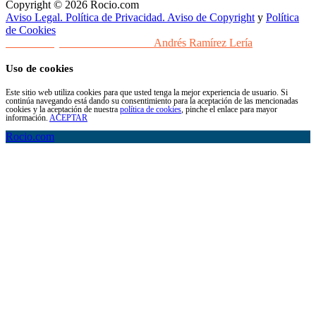
Copyright © 2026 Rocio.com
Aviso Legal. Política de Privacidad. Aviso de Copyright
y
Política
de Cookies
Desarrollo y Diseño Web Sevilla
Andrés Ramírez Lería
Uso de cookies
Este sitio web utiliza cookies para que usted tenga la mejor experiencia de usuario. Si
continúa navegando está dando su consentimiento para la aceptación de las mencionadas
cookies y la aceptación de nuestra
política de cookies
, pinche el enlace para mayor
información.
ACEPTAR
Rocio.com