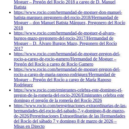
Moguer – Pregón del Rocío 2018 a cargo de D. Manuel
Batista
https://www.rocio.com/hermandad-de-moguer-don-manuel-
batista-marquez-pregonero-del-rocio-2018/
Hermandad de
Moguer – don Manuel Batista Márquez, Pregonero del Rocío
2018
https://www.rocio.com/hermandad-de-moguer-d-alvaro-
burgos-mazo-pregonero-del-rocio-2017/
Hermandad de
Moguer – D. Álvaro Burgos Mazo, Pregonero del Rocío
2017
https://www.rocio.com/hermandad-de-moguer-pregon-del-
rocio-a-cargo-de-rocio-gamero/
Hermandad de Moguer –
Pregón del Rocío a cargo de Rocío Gamero
https://www.rocio.com/hermandad-de-moguer-pregon-del-
rocio-a-cargo-de-maria-raposo-rodriguez/
Hermandad de
Moguer – Pregón del Rocío a cargo de María Raposo
Rodríguez
https://www.rocio.com/emigrantes-celebra-este-domingo-el-
pregon-de-la-romeria-del-rocio-2026/
Emigrantes celebra este
domingo el pregón de la romería del Rocío 2026
https://www.rocio.com/peregrinaciones-extraordinarias-de-las-
hermandades-del-rocio-del-sabado-7-y-domingo-8-de-marzo-
de-2026/
Peregrinaciones Extraordinarias de las Hermandades
del Rocío del sábado 7 y domingo 8 de marzo de 2026 –
Misas en Directo