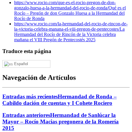
https://www.rocio.com/que-es-el-rocio-pregon-de-don-
gonzalo-huesa-a-la-hermandad-del-rocio-de-ronda/
Qué es el
Rocío – Pregón de don Gonzalo Huesa a la Hermandad del
Rocío de Ronda
https://www.rocio.com/la-hermandad-del-rocio-de-rincon-de-
la-victoria-celebra-manana-el-viii-pregon-de-pentecostes/
La
Hermandad del Rocío de Rincón de la Victoria celebra
mañana el VIII Pregón de Pentecostés 2025
Traduce esta página
Español
Navegación de Artículos
Entradas más recientes
Hermandad de Ronda –
Cabildo dación de cuentas y I Cohete Rociero
Entradas anteriores
Hermandad de Sanlúcar la
Mayor – Rocío Macias pregonera de la Romería
2015