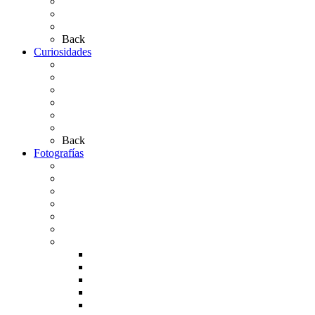
Las Medallas
Las Carretas
Las Casas de Hermandad
Back
Curiosidades
Las abuelas almonteñas
El techo de la Ermita
Exvotos del Rocío
Saca de Yeguas 2025
El Rocío Chico
Más curiosidades…
Back
Fotografías
Galería Fotográfica
Fotos antiguas
Fotos de Las Carretas
Fotos de la Virgen
La Virgen en el Simpecado
Carteles del Rocío
Fotos de la romería
Rocío 2005
Rocío 2006
Rocío 2007
Rocío 2008
Rocío 2009