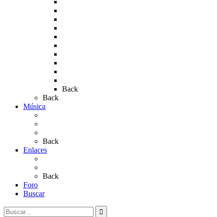
Rocío 2010
Rocío 2011
Rocío 2012
Rocío 2013
Rocío 2017
Rocio 2015
Rocío 2018
Rocío 2019
Rocío 2022
Rocío 2023
Back
Back
Música
Sevillanas
Salves a La Virgen del Rocío
Videos
Back
Enlaces
Al Rocío
Coros Rocieros
Back
Foro
Buscar