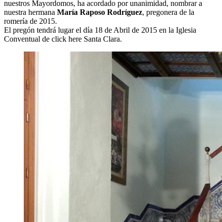
nuestros Mayordomos, ha acordado por unanimidad, nombrar a
El traslado cada siete años
nuestra hermana
María Raposo Rodríguez
, pregonera de la
romería de 2015.
¿Cuales son los actos principales que se celebran en el
El pregón tendrá lugar el día 18 de Abril de 2015 en la Iglesia
Rocío?
Conventual de click here Santa Clara.
Quiero hacer el camino,¿que tengo que hacer?
En el Rocío, ¿dónde me alojo?