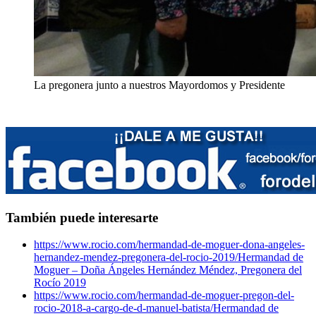
La pregonera junto a nuestros Mayordomos y Presidente
También puede interesarte
https://www.rocio.com/hermandad-de-moguer-dona-angeles-
hernandez-mendez-pregonera-del-rocio-2019/
Hermandad de
Moguer – Doña Ángeles Hernández Méndez, Pregonera del
Rocío 2019
https://www.rocio.com/hermandad-de-moguer-pregon-del-
rocio-2018-a-cargo-de-d-manuel-batista/
Hermandad de