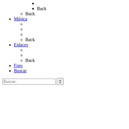
Rocío 2023
Back
Back
Música
Sevillanas
Salves a La Virgen del Rocío
Videos
Back
Enlaces
Al Rocío
Coros Rocieros
Back
Foro
Buscar