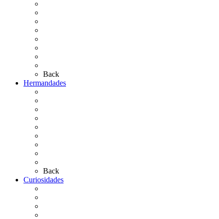
El Traslado
El Camino Europeo
¿Qué sabes del Rocío?
Personajes Ilustres del Rocío
Las Ermitas
El Retablo
Bibliografía
Artículos de autor
Back
Hermandades
Situación de Simpecados 2026
Carteles Rocío 2026
Hermandades y Agrupaciones
Presentación de Hermandades 2026
Los Simpecados Hdades. Filiales
Simpecados Hdades. No Filiales
Las Medallas
Las Carretas
Las Casas de Hermandad
Back
Curiosidades
Las abuelas almonteñas
El techo de la Ermita
Exvotos del Rocío
Saca de Yeguas 2025