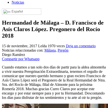
Noticias
El traslado cada siete años
Español
¿Cuales son los actos principales que se celebran en el
Rocío?
Hermandad de Málaga – D. Francisco de
Quiero hacer el camino,¿que tengo que hacer?
Asís Claros López. Pregonero del Rocío
En el Rocío, ¿dónde me alojo?
2018
15 de noviembre, 2017
Leída 1970 veces
Deja un comentario
Noticias relaccionadas con:
Málaga
,
Pregón
Diego Ramírez
Compartir por Whatsapp
Cuando estamos a tan solo dos días de partir para la aldea almonteña
a vivir nuestra Peregrinación Extraordinaria, tenemos el orgullo de
comunicar que nuestro querido hermano y gran rociero Francisco de
Asís Claros López será el Pregonero de la Real Hermandad de Ntra.
Sra. del Rocío de Málaga, filial de Almonte para la próxima
Romería 2018. Muchas gracias Curro Claros por aceptar este
encargo y por estar siempre para y por tu Hermandad. Descontando
los días para disfrutar de tus sentimientos y tu arte al oir tu pregón.