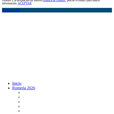
cookies y la aceptación de nuestra
política de cookies
, pinche el enlace para mayor
información.
ACEPTAR
Rocio.com
Inicio
Romería 2026
Programa Romería 2026
Salto de la reja 2026
Salida y Entrada de la Virgen 2026
Presentación Hdades EN DIRECTO
Misa de Pentecostés 2026 en DIRECTO