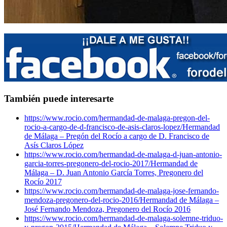
También puede interesarte
https://www.rocio.com/hermandad-de-malaga-pregon-del-
rocio-a-cargo-de-d-francisco-de-asis-claros-lopez/
Hermandad
de Málaga – Pregón del Rocío a cargo de D. Francisco de
Asís Claros López
https://www.rocio.com/hermandad-de-malaga-d-juan-antonio-
garcia-torres-pregonero-del-rocio-2017/
Hermandad de
Málaga – D. Juan Antonio García Torres, Pregonero del
Rocío 2017
https://www.rocio.com/hermandad-de-malaga-jose-fernando-
mendoza-pregonero-del-rocio-2016/
Hermandad de Málaga –
José Fernando Mendoza, Pregonero del Rocío 2016
https://www.rocio.com/hermandad-de-malaga-solemne-triduo-