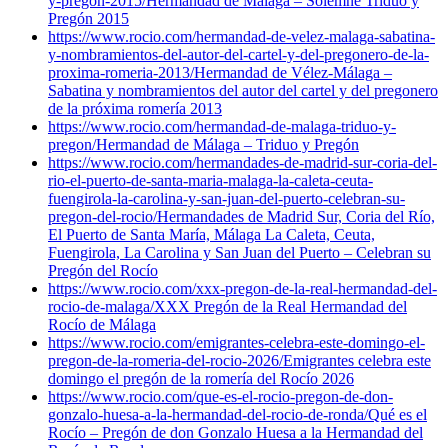
y-pregon-2015/
Hermandad de Málaga – Solemne Triduo y
Pregón 2015
https://www.rocio.com/hermandad-de-velez-malaga-sabatina-
y-nombramientos-del-autor-del-cartel-y-del-pregonero-de-la-
proxima-romeria-2013/
Hermandad de Vélez-Málaga –
Sabatina y nombramientos del autor del cartel y del pregonero
de la próxima romería 2013
https://www.rocio.com/hermandad-de-malaga-triduo-y-
pregon/
Hermandad de Málaga – Triduo y Pregón
https://www.rocio.com/hermandades-de-madrid-sur-coria-del-
rio-el-puerto-de-santa-maria-malaga-la-caleta-ceuta-
fuengirola-la-carolina-y-san-juan-del-puerto-celebran-su-
pregon-del-rocio/
Hermandades de Madrid Sur, Coria del Río,
El Puerto de Santa María, Málaga La Caleta, Ceuta,
Fuengirola, La Carolina y San Juan del Puerto – Celebran su
Pregón del Rocío
https://www.rocio.com/xxx-pregon-de-la-real-hermandad-del-
rocio-de-malaga/
XXX Pregón de la Real Hermandad del
Rocío de Málaga
https://www.rocio.com/emigrantes-celebra-este-domingo-el-
pregon-de-la-romeria-del-rocio-2026/
Emigrantes celebra este
domingo el pregón de la romería del Rocío 2026
https://www.rocio.com/que-es-el-rocio-pregon-de-don-
gonzalo-huesa-a-la-hermandad-del-rocio-de-ronda/
Qué es el
Rocío – Pregón de don Gonzalo Huesa a la Hermandad del