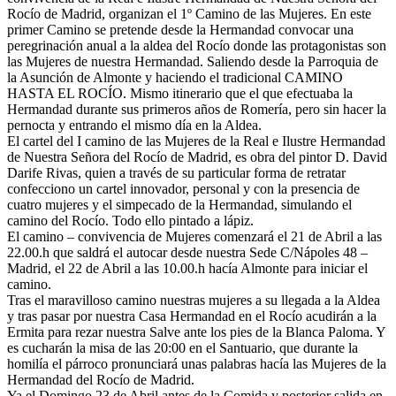
Rocío de Madrid, organizan el 1º Camino de las Mujeres. En este
El traslado cada siete años
primer Camino se pretende desde la Hermandad convocar una
peregrinación anual a la aldea del Rocío donde las protagonistas son
¿Cuales son los actos principales que se celebran en el
las Mujeres de nuestra Hermandad. Saliendo desde la Parroquia de
Rocío?
la Asunción de Almonte y haciendo el tradicional CAMINO
Quiero hacer el camino,¿que tengo que hacer?
HASTA EL ROCÍO. Mismo itinerario que el que efectuaba la
Hermandad durante sus primeros años de Romería, pero sin hacer la
En el Rocío, ¿dónde me alojo?
pernocta y entrando el mismo día en la Aldea.
El cartel del I camino de las Mujeres de la Real e Ilustre Hermandad
de Nuestra Señora del Rocío de Madrid, es obra del pintor D. David
Darife Rivas, quien a través de su particular forma de retratar
confecciono un cartel innovador, personal y con la presencia de
cuatro mujeres y el simpecado de la Hermandad, simulando el
camino del Rocío. Todo ello pintado a lápiz.
El camino – convivencia de Mujeres comenzará el 21 de Abril a las
22.00.h que saldrá el autocar desde nuestra Sede C/Nápoles 48 –
Madrid, el 22 de Abril a las 10.00.h hacía Almonte para iniciar el
camino.
Tras el maravilloso camino nuestras mujeres a su llegada a la Aldea
y tras pasar por nuestra Casa Hermandad en el Rocío acudirán a la
Ermita para rezar nuestra Salve ante los pies de la Blanca Paloma. Y
es cucharán la misa de las 20:00 en el Santuario, que durante la
homilía el párroco pronunciará unas palabras hacía las Mujeres de la
Hermandad del Rocío de Madrid.
Ya el Domingo 23 de Abril antes de la Comida y posterior salida en