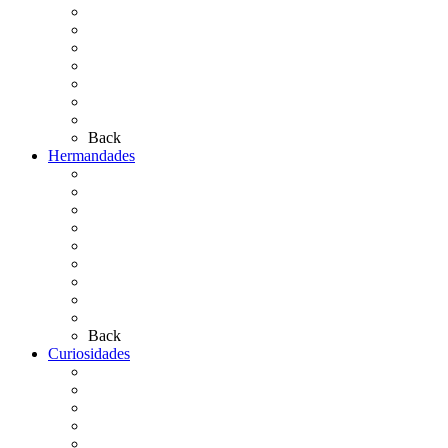
El Camino Europeo
¿Qué sabes del Rocío?
Personajes Ilustres del Rocío
Las Ermitas
El Retablo
Bibliografía
Artículos de autor
Back
Hermandades
Situación de Simpecados 2026
Carteles Rocío 2026
Hermandades y Agrupaciones
Presentación de Hermandades 2026
Los Simpecados Hdades. Filiales
Simpecados Hdades. No Filiales
Las Medallas
Las Carretas
Las Casas de Hermandad
Back
Curiosidades
Las abuelas almonteñas
El techo de la Ermita
Exvotos del Rocío
Saca de Yeguas 2025
El Rocío Chico