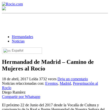
Hermandades
Noticias
Español
¡Bienvenido! Soy el asistente virtual de rocio.com.
Hermandad de Madrid – Camino de
¿En qué puedo ayudarte?
Mujeres al Rocío
18 de abril, 2017
Leída 3732 veces
Deja un comentario
Historia de la Virgen del Rocío
Noticias relaccionadas con:
Eventos
,
Madrid
,
Peregrinación al
Rocío
¿Cuándo es la romería del Rocío?
Diego Ramírez
Compartir por Whatsapp
¿Cuántas hermandades participan en la romería?
El próximo 22 de Junio del 2017 desde la Vocalía de Cultura y
¿Cuándo se construyó la primera ermita?
convivencia de la Real e Ilustre Hermandad de Nuestra Señora del