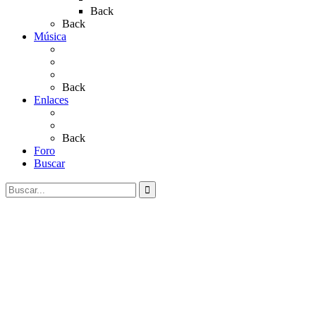
Back
Back
Música
Sevillanas
Salves a La Virgen del Rocío
Videos
Back
Enlaces
Al Rocío
Coros Rocieros
Back
Foro
Buscar