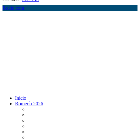
Rocio.com
Inicio
Romería 2026
Programa Romería 2026
Salto de la reja 2026
Salida y Entrada de la Virgen 2026
Presentación Hdades EN DIRECTO
Misa de Pentecostés 2026 en DIRECTO
Situación Simpecados 2026