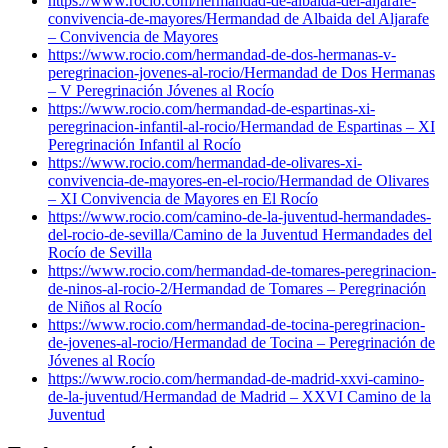
https://www.rocio.com/hermandad-de-albaida-del-aljarafe-
convivencia-de-mayores/
Hermandad de Albaida del Aljarafe
– Convivencia de Mayores
https://www.rocio.com/hermandad-de-dos-hermanas-v-
peregrinacion-jovenes-al-rocio/
Hermandad de Dos Hermanas
– V Peregrinación Jóvenes al Rocío
https://www.rocio.com/hermandad-de-espartinas-xi-
peregrinacion-infantil-al-rocio/
Hermandad de Espartinas – XI
Peregrinación Infantil al Rocío
https://www.rocio.com/hermandad-de-olivares-xi-
convivencia-de-mayores-en-el-rocio/
Hermandad de Olivares
– XI Convivencia de Mayores en El Rocío
https://www.rocio.com/camino-de-la-juventud-hermandades-
del-rocio-de-sevilla/
Camino de la Juventud Hermandades del
Rocío de Sevilla
https://www.rocio.com/hermandad-de-tomares-peregrinacion-
de-ninos-al-rocio-2/
Hermandad de Tomares – Peregrinación
de Niños al Rocío
https://www.rocio.com/hermandad-de-tocina-peregrinacion-
de-jovenes-al-rocio/
Hermandad de Tocina – Peregrinación de
Jóvenes al Rocío
https://www.rocio.com/hermandad-de-madrid-xxvi-camino-
de-la-juventud/
Hermandad de Madrid – XXVI Camino de la
Juventud