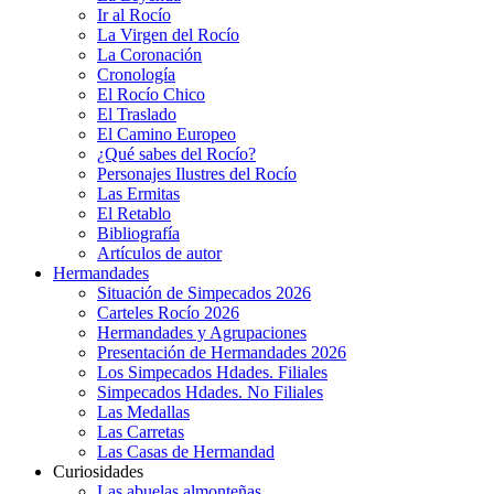
Ir al Rocío
La Virgen del Rocío
La Coronación
Cronología
El Rocío Chico
El Traslado
El Camino Europeo
¿Qué sabes del Rocío?
Personajes Ilustres del Rocío
Las Ermitas
El Retablo
Bibliografía
Artículos de autor
Hermandades
Situación de Simpecados 2026
Carteles Rocío 2026
Hermandades y Agrupaciones
Presentación de Hermandades 2026
Los Simpecados Hdades. Filiales
Simpecados Hdades. No Filiales
Las Medallas
Las Carretas
Las Casas de Hermandad
Curiosidades
Las abuelas almonteñas