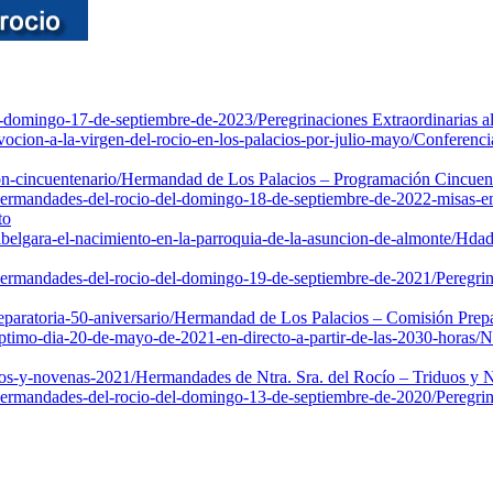
io-domingo-17-de-septiembre-de-2023/
Peregrinaciones Extraordinarias 
ocion-a-la-virgen-del-rocio-en-los-palacios-por-julio-mayo/
Conferencia
n-cincuentenario/
Hermandad de Los Palacios – Programación Cincuen
-hermandades-del-rocio-del-domingo-18-de-septiembre-de-2022-misas-en
to
lbelgara-el-nacimiento-en-la-parroquia-de-la-asuncion-de-almonte/
Hdad.
-hermandades-del-rocio-del-domingo-19-de-septiembre-de-2021/
Peregri
paratoria-50-aniversario/
Hermandad de Los Palacios – Comisión Prepar
eptimo-dia-20-de-mayo-de-2021-en-directo-a-partir-de-las-2030-horas/
N
uos-y-novenas-2021/
Hermandades de Ntra. Sra. del Rocío – Triduos y
-hermandades-del-rocio-del-domingo-13-de-septiembre-de-2020/
Peregri