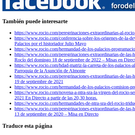
También puede interesarte
https://www.rocio.com/peregrinaciones-extraordinarias-al-roc
https://www.rocio.com/conferencia-sobre-los-origenes-de-la-dev
Palacios por el historiador Julio Mayo
https://www.rocio.com/hermandad-de-los-palacios-programacio
https://www.rocio.com/peregrinaciones-extraordinarias-de-las
Rocío del domingo 18 de septiembre de 2022 – Misas en Direc
https://www.rocio.com/hdad-matriz-la-carreta-de-los-palacios-a
Parroquia de la Asunción de Almonte
https://www.rocio.com/peregrinaciones-extraordinarias-de-las
19 de septiembre de 2021
https://www.rocio.com/hermandad-de-los-palacios-comision-pre
https://www.rocio.com/novena-a-ntra-sra-la-virgen-del-rocio-s
2021 En Directo a partir de las 20,30 horas.
https://www.rocio.com/hermandades-de-ntra-sra-del-rocio-trid
https://www.rocio.com/peregrinaciones-extraordinarias-de-las
13 de septiembre de 2020 – Misa en Directo
Traduce esta página