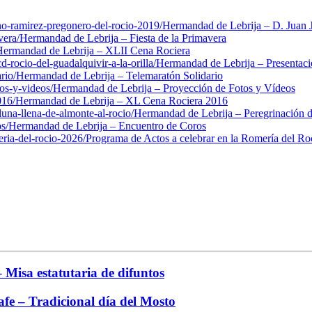
o-ramirez-pregonero-del-rocio-2019/
Hermandad de Lebrija – D. Juan 
vera/
Hermandad de Lebrija – Fiesta de la Primavera
ermandad de Lebrija – XLII Cena Rociera
-rocio-del-guadalquivir-a-la-orilla/
Hermandad de Lebrija – Presentació
rio/
Hermandad de Lebrija – Telemaratón Solidario
os-y-videos/
Hermandad de Lebrija – Proyección de Fotos y Vídeos
016/
Hermandad de Lebrija – XL Cena Rociera 2016
una-llena-de-almonte-al-rocio/
Hermandad de Lebrija – Peregrinación 
s/
Hermandad de Lebrija – Encuentro de Coros
ria-del-rocio-2026/
Programa de Actos a celebrar en la Romería del Ro
Misa estatutaria de difuntos
fe – Tradicional día del Mosto