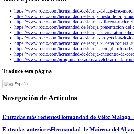
https://www.rocio.com/hermandad-de-lebrija-d-juan-jose-moren
https://www.rocio.com/hermandad-de-lebrija-fiesta-de-la-prima
https://www.rocio.com/hermandad-de-lebrija-xlii-cena-rociera/
H
https://www.rocio.com/hermandad-de-lebrija-presentacion-del-cd
https://www.rocio.com/hermandad-de-lebrija-telemaraton-solida
https://www.rocio.com/hermandad-de-lebrija-proyeccion-de-fot
https://www.rocio.com/hermandad-de-lebrija-xl-cena-rociera-2
https://www.rocio.com/hermandad-de-lebrija-peregrinacion-de-l
https://www.rocio.com/hermandad-de-lebrija-encuentro-de-coro
https://www.rocio.com/programa-de-actos-a-celebrar-en-la-rome
Traduce esta página
Español
Navegación de Artículos
Entradas más recientes
Hermandad de Vélez Málaga – 
Entradas anteriores
Hermandad de Mairena del Aljara