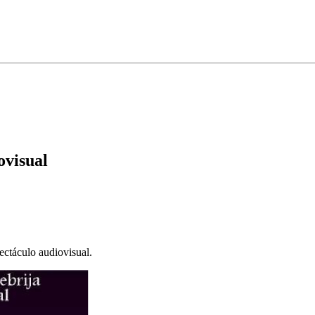
ovisual
ctáculo audiovisual.