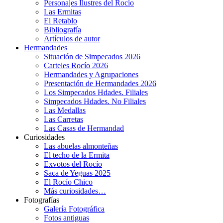
Personajes Ilustres del Rocío
Las Ermitas
El Retablo
Bibliografía
Artículos de autor
Hermandades
Situación de Simpecados 2026
Carteles Rocío 2026
Hermandades y Agrupaciones
Presentación de Hermandades 2026
Los Simpecados Hdades. Filiales
Simpecados Hdades. No Filiales
Las Medallas
Las Carretas
Las Casas de Hermandad
Curiosidades
Las abuelas almonteñas
El techo de la Ermita
Exvotos del Rocío
Saca de Yeguas 2025
El Rocío Chico
Más curiosidades…
Fotografías
Galería Fotográfica
Fotos antiguas